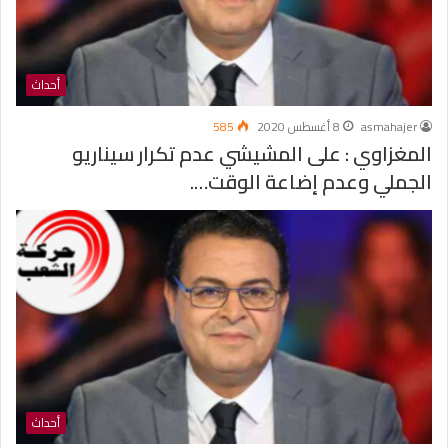
أحداث
asmahajer
8 أغسطس 2020
585
المغزاوي : على المشيشي عدم تكرار سيناريو
الجملي وعدم إضاعة الوقت….
أحداث