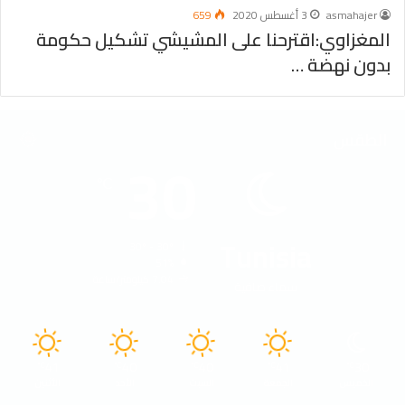
asmahajer
3 أغسطس 2020
659
المغزاوي:اقترحنا على المشيشي تشكيل حكومة
بدون نهضة …
الطقس
30
℃
Tunisia
30º - 30º
51%
7.04 كيلومتر/ساعة
سماء صافية
41
40
40
41
30
℃
℃
℃
℃
℃
الخميس
الجمعة
السبت
الأحد
الأثنين