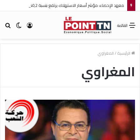
معهد الإحصاء: مؤشر أسعار الاستهلاك يرتفع بنسبة 0,2% خلال شهر جويلية 2026
تسجيل
الوضع
بح
القائمة
الدخول
المظلم
عن
الرئيسية
/
المغراوي
المغراوي