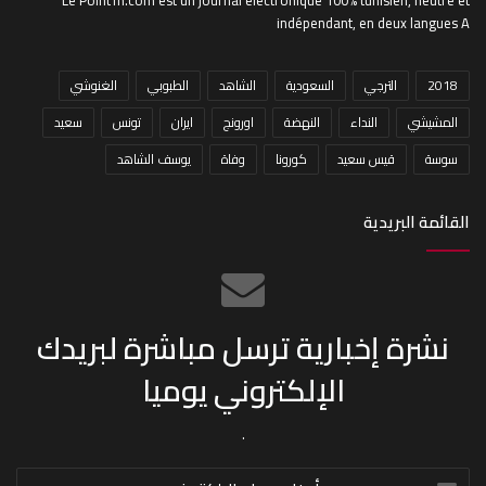
Le PointTn.com est un journal électronique 100% tunisien, neutre et
indépendant, en deux langues A
2018
الترجي
السعودية
الشاهد
الطبوبي
الغنوشي
المشيشي
النداء
النهضة
اورونج
ايران
تونس
سعيد
سوسة
قيس سعيد
كورونا
وفاة
يوسف الشاهد
القائمة البريدية
نشرة إخبارية ترسل مباشرة لبريدك
الإلكتروني يوميا
.
أدخل