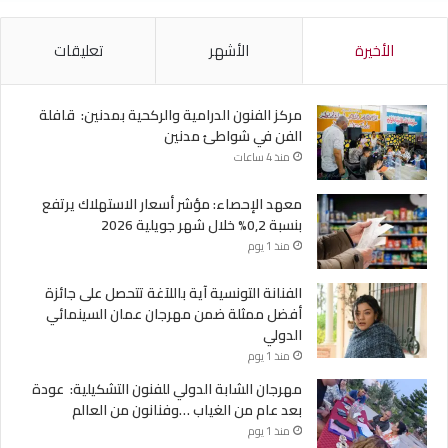
الأخيرة
الأشهر
تعليقات
مركز الفنون الدرامية والركحية بمدنين: قافلة
الفن في شواطئ مدنين
منذ 4 ساعات
معهد الإحصاء: مؤشر أسعار الاستهلاك يرتفع
بنسبة 0,2% خلال شهر جويلية 2026
منذ 1 يوم
الفنانة التونسية آية باللآغة تتحصل على جائزة
أفضل ممثلة ضمن مهرجان عمان السينمائي
الدولي
منذ 1 يوم
مهرجان الشابة الدولي للفنون التشكيلية: عودة
بعد عام من الغياب …وفنانون من العالم
منذ 1 يوم