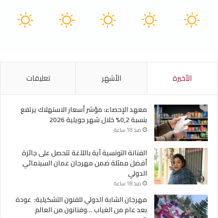
41
40
40
41
40
℃
℃
℃
℃
℃
الخميس
الجمعة
السبت
الأحد
الأثنين
الأخيرة
الأشهر
تعليقات
معهد الإحصاء: مؤشر أسعار الاستهلاك يرتفع
بنسبة 0,2% خلال شهر جويلية 2026
منذ 18 ساعة
الفنانة التونسية آية باللآغة تتحصل على جائزة
أفضل ممثلة ضمن مهرجان عمان السينمائي
الدولي
منذ 18 ساعة
مهرجان الشابة الدولي للفنون التشكيلية: عودة
بعد عام من الغياب …وفنانون من العالم