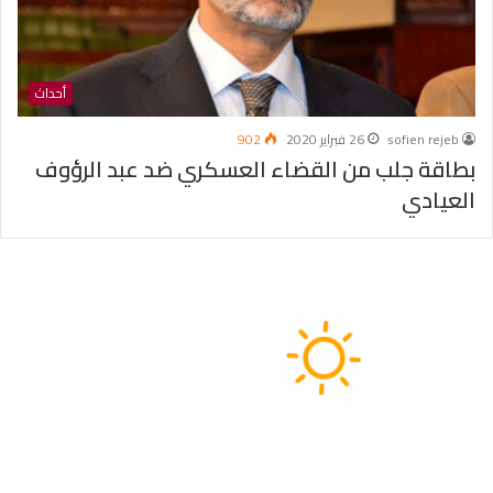
أحداث
sofien rejeb
26 فبراير 2020
902
بطاقة جلب من القضاء العسكري ضد عبد الرؤوف
العيادي
الطقس
40
℃
Tunisia
40º - 30º
22%
7.08 كيلومتر/ساعة
سماء صافية