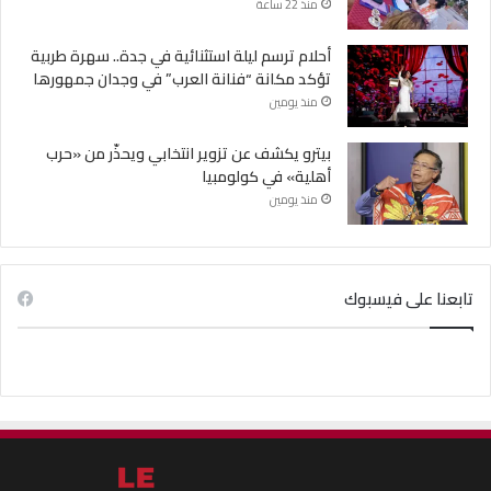
منذ 22 ساعة
أحلام ترسم ليلة استثنائية في جدة.. سهرة طربية
تؤكد مكانة “فنانة العرب” في وجدان جمهورها
منذ يومين
بيترو يكشف عن تزوير انتخابي ويحذّر من «حرب
أهلية» في كولومبيا
منذ يومين
تابعنا على فيسبوك