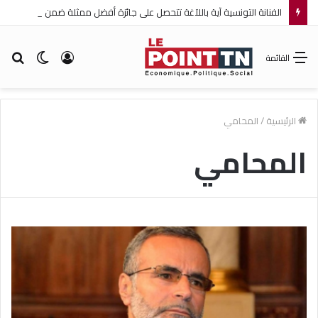
الفنانة التونسية آية باللآغة تتحصل على جائزة أفضل ممثلة ضمن مهرجان عمان السينمائي الدولي
تسجيل
الوضع
بح
القائمة
الدخول
المظلم
عن
الرئيسية
/
المحامي
المحامي