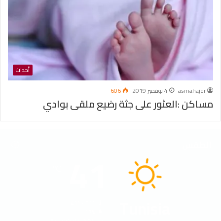
أحداث
asmahajer
4 نوفمبر 2019
606
مساكن :العثور على جثة رضيع ملقى بوادي
الطقس
41
℃
Tunisia
41º - 31º
17%
3.94 كيلومتر/ساعة