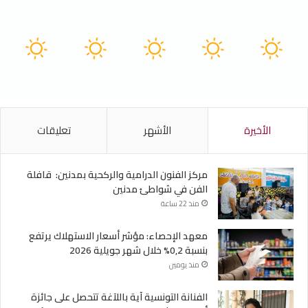
سماء صافية
40
40
40
40
41
℃
℃
℃
℃
℃
الجمعة
السبت
الأحد
الأثنين
الثلاثاء
الأخيرة
الأشهر
تعليقات
مركز الفنون الدرامية والركحية بمدنين: قافلة
الفن في شواطئ مدنين
منذ 22 ساعة
معهد الإحصاء: مؤشر أسعار الاستهلاك يرتفع
بنسبة 0,2% خلال شهر جويلية 2026
منذ يومين
الفنانة التونسية آية باللآغة تتحصل على جائزة