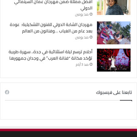
أفضل ممثلة ضمن مهرجان عمان السينمائي
الدولي
منذ يومين
مهرجان الشابة الدولي للفنون التشكيلية: عودة
بعد عام من الغياب …وفنانون من العالم
منذ يومين
أحلام ترسم ليلة استثنائية في جدة.. سهرة طربية
تؤكد مكانة “فنانة العرب” في وجدان جمهورها
منذ 3 أيام
تابعنا على فيسبوك