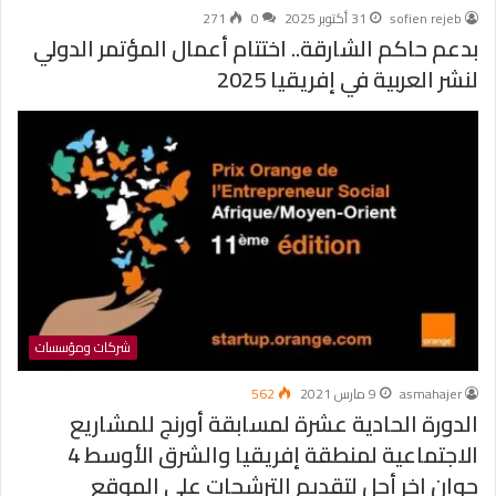
sofien rejeb
31 أكتوبر 2025
0
271
بدعم حاكم الشارقة.. اختتام أعمال المؤتمر الدولي
لنشر العربية في إفريقيا 2025
شركات ومؤسسات
asmahajer
9 مارس 2021
562
الدورة الحادية عشرة لمسابقة أورنج للمشاريع
الاجتماعية لمنطقة إفريقيا والشرق الأوسط 4
جوان اخر أجل لتقديم الترشحات على الموقع