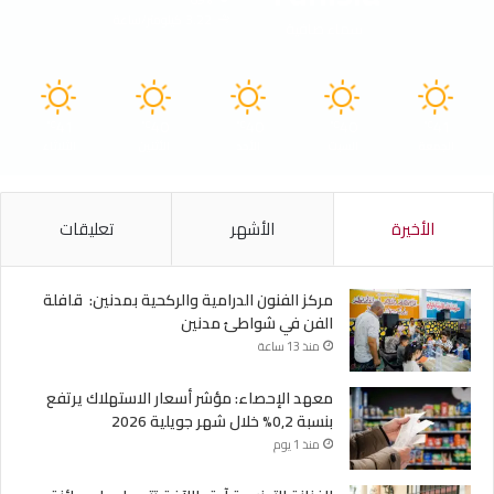
69%
3.22 كيلومتر/ساعة
سماء صافية
41
40
40
40
41
℃
℃
℃
℃
℃
الجمعة
السبت
الأحد
الأثنين
الثلاثاء
الأخيرة
الأشهر
تعليقات
مركز الفنون الدرامية والركحية بمدنين: قافلة
الفن في شواطئ مدنين
منذ 13 ساعة
معهد الإحصاء: مؤشر أسعار الاستهلاك يرتفع
بنسبة 0,2% خلال شهر جويلية 2026
منذ 1 يوم