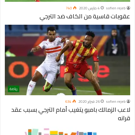
sofien rejeb
4 مارس 2020
740
عقوبات قاسية من الكاف ضد الترجي
رياضة
sofien rejeb
26 فبراير 2020
634
لاعب الزمالك بامبو يتغيب أمام الترجي بسبب عقد
قرانه