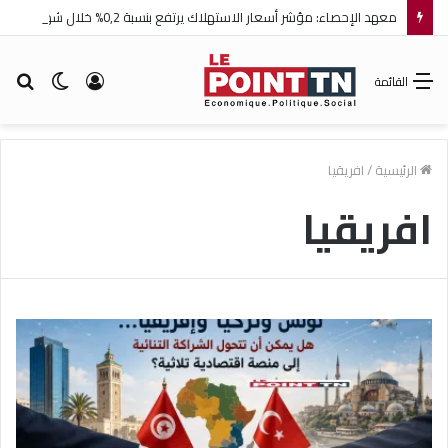
معهد الإحصاء: مؤشر أسعار الاستهلاك يرتفع بنسبة 0,2% خلال شهر جويلية 2026
تسجيل
الوضع
بح
القائمة
الدخول
المظلم
عن
الرئيسية
/
افريقيا
افريقيا