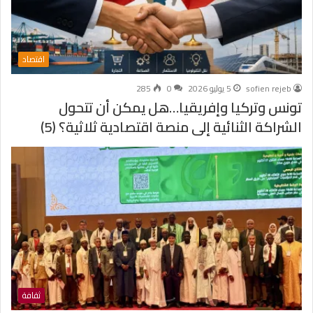
اقتصاد
sofien rejeb
5 يوليو 2026
0
285
تونس وتركيا وإفريقيا…هل يمكن أن تتحول
الشراكة الثنائية إلى منصة اقتصادية ثلاثية؟ (5)
ثقافة