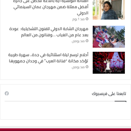
الفنانة التونسية آية باللآغة تتحصل على جائزة
أفضل ممثلة ضمن مهرجان عمان السينمائي
الدولي
منذ 1 يوم
مهرجان الشابة الدولي للفنون التشكيلية: عودة
بعد عام من الغياب …وفنانون من العالم
منذ يومين
أحلام ترسم ليلة استثنائية في جدة.. سهرة طربية
تؤكد مكانة “فنانة العرب” في وجدان جمهورها
منذ يومين
تابعنا على فيسبوك