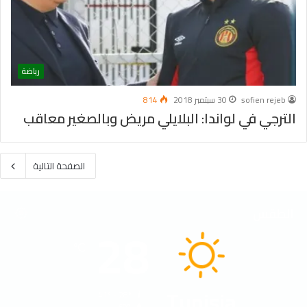
رياضة
sofien rejeb
30 سبتمبر 2018
814
الترجي في لواندا: البلايلي مريض وبالصغير معاقب
الصفحة التالية
الطقس
28
℃
Tunisia
41º - 28º