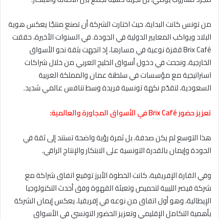
من تونس كانت البداية، حيث اختارت الشركة أن تصنع منتجًا يعكس هوية
البلاد ويواكب المعايير الدولية في الجودة. في السنوات الأخيرة، حققت
Brix Café قفزة نوعية في مسارها، إذ اتجهت بثقة نحو الأسواق
الخارجية، ونجحت في دخول أسواق الخليج العربي من خلال شراكات
استراتيجية مع مؤسسات في سلطنة عمان والمملكة العربية
السعودية، لتقدّم نكهة تونسية فريدة وسط تنافس عالمي شديد.
تعزيز
حضور
Café
Brix
في
الأسواق
المجاورة
والعالمية:
هذا التوسع لم يكن صدفة، بل ثمرة رؤية واضحة تستند إلى ثقة في
الجودة وإيمان بالقدرة التونسية على الابتكار والإنتاج الراقي.
وفي القارة الإفريقية، كانت الخطوة الأبرز توقيع اتفاق شراكة مع
شركة قيصر الليبية لتحميص وتعبئة القهوة وفق أحدث التكنولوجيا
الإيطالية، وهو أول اتفاق من نوعه في إفريقيا، يعكس إيمان الشركة
بأهمية التكامل الإقليمي وتعزيز الحضور التونسي في الأسواق