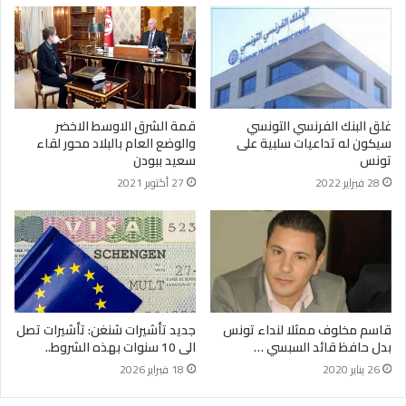
قمة الشرق الاوسط الاخضر
غلق البنك الفرنسي التونسي
والوضع العام بالبلاد محور لقاء
سيكون له تداعيات سلبية على
سعيد ببودن
تونس
27 أكتوبر 2021
28 فبراير 2022
قاسم مخلوف ممثلا لنداء تونس
جديد تأشيرات شنغن: تأشيرات تصل
بدل حافظ قائد السبسي …
الى 10 سنوات بهذه الشروط..
26 يناير 2020
18 فبراير 2026