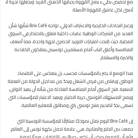
مع تحميص بطيء يمنح القهوة رحيقها الذهبي الفريد ويجعلها تجربة لا
تُنسى لكل عاشق للقهوة الأصيلة.
ورغم النجاحات الخارجية والاعتراف الدولي، تواجه Brix Café شأنها شأن
العديد من الشركات الوطنية عقبات داخلية تتعلق بالاحتكار في السوق
المحلية، حيث مُنحت امتيازات التوريد الحصري لجهة واحدة، مما أضعف
المنافسة وأغلق الباب أمام مستثمرين تونسيين يمتلكون الكفاءة
والخبرة والاستثمار.
هذا الوضع لا يضر بالمؤسسات فحسب، بل ينعكس على الاقتصاد
الوطني ويقلص من فرص الشغل ويحدّ من مداخيل الدولة من العملة
الصعبة. فتح السوق أمام المنافسة العادلة من شأنه أن يعيد التوازن،
ويمنح المستهلك التونسي حرية الاختيار، ويعيد الاعتبار للمؤسسات التي
تسعى بجدّ لتقديم منتج تونسي راقٍ ومطابق للمعايير العالمية.
إن Brix Café اليوم تمثل نموذجًا مشرّفًا للمؤسسة التونسية التي
جمعت بين الحلم والمثابرة. هي علامة تحمل نكهة تونس إلى العالم،
وتُبرز أن القهوة يمكن أن تكون جسرًا بين الثقافات، ورمزًا لهوية