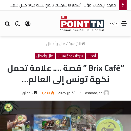
معهد الإحصاء: مؤشر أسعار الاستهلاك يرتفع بنسبة 0,2% خلال شهر جويلية 2026
تسجيل
الوضع
بح
القائمة
الدخول
المظلم
عن
الرئيسية
/
مال وأعمال
أحداث
شركات ومؤسسات
مال وأعمال
“Brix Café ” قصة …. علامة تحمل
نكهة تونس إلى العالم…
asmahajer
5 أكتوبر 2025
1٬230
2 دقائق