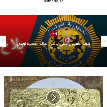
asmahajer
أحداث
بلدية تونس: لا صحة لبيع قبور بمقبرة الجلاز والابحاث
جارية حول التجاوزات وشبهات التدليس