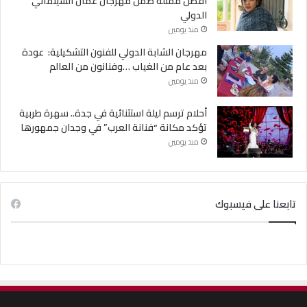
أفضل ممثلة ضمن مهرجان عمان السينمائي
الدولي
منذ يومين
مهرجان الشابة الدولي للفنون التشكيلية: عودة
بعد عام من الغياب …وفنانون من العالم
منذ يومين
أحلام ترسم ليلة استثنائية في جدة.. سهرة طربية
تؤكد مكانة “فنانة العرب” في وجدان جمهورها
منذ يومين
تابعنا على فيسبوك