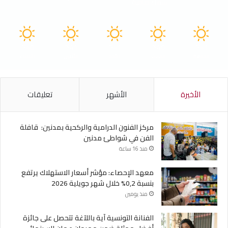
سماء صافية
40
41
41
40
41
℃
℃
℃
℃
℃
الجمعة
السبت
الأحد
الأثنين
الثلاثاء
الأخيرة
الأشهر
تعليقات
مركز الفنون الدرامية والركحية بمدنين: قافلة
الفن في شواطئ مدنين
منذ 16 ساعة
معهد الإحصاء: مؤشر أسعار الاستهلاك يرتفع
بنسبة 0,2% خلال شهر جويلية 2026
منذ يومين
الفنانة التونسية آية باللآغة تتحصل على جائزة