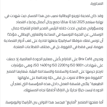
المجاورة.
وقد كان لمدينة تورينو الإيطالية نصيب من هذا المسار، حيث شهدت في
نهاية سبتمبر 2025 لقاءًا هامًا جمع رجال أعمال وخبراء اقتصاد
ومسؤولين محليين، تحدث خلاله الرئيس المدير العام للشركة جمال
الوسلاتي عن التجربة التونسية في الصناعة والتعاون الإيطالي، مؤكدًا
أن تونس تملك موقعًا استراتيجيًا يجعلها قادرة على لعب أدوار اقتصادية
مهمة، ليس فقط في القهوة، بل في مختلف القطاعات المنتجة.
وتحرص Brix Café على الالتزام بأعلى معايير الجودة العالمية، إذ حصلت
على شهادات ISO 9001 وISO 22001 وISO 14001، وهي مؤشرات
تترجم حرصها على الصحة والسلامة والاستدامة البيئية. شعارها المميز
“القهوة مع Brix لا تموت، بل تبقى حيّة وتحافظ على نكهاتها
الطبيعية” يلخّص فلسفة العمل داخل هذه المؤسسة التي تعتبر أن
الجودة ليست خيارًا تجاريًا بل التزامًا أخلاقيًا تجاه المستهلك.
أما منتجها المتميز “أمازيغ” فيجسد هذا التوازن بين الأرابيكا والروبوستا،