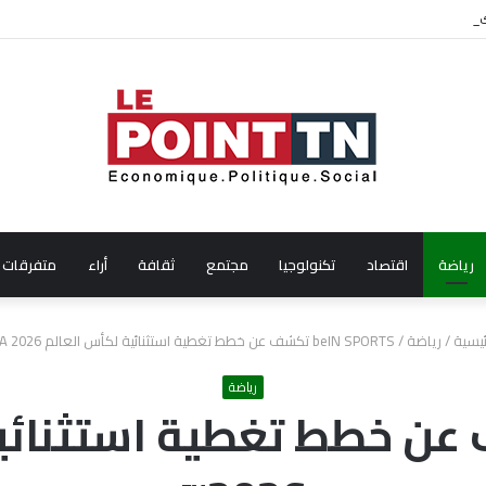
ال شهر جويلية 2026
رياضة
اقتصاد
تكنولوجيا
مجتمع
ثقافة
أراء
متفرقات
ئيسية
/
رياضة
/
beIN SPORTS تكشف عن خطط تغطية استثنائية لكأس العالم FIFA 2026™
رياضة