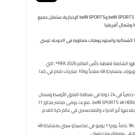
ست قنوات من باقة beIN SPORTS MAX، إلى جانب قناتي beIN SPORTS 4K HDR وbeIN SPORTS الإخبارية، ستنقل جميع
تلف أنحاء أمريكا الشمالية واستوديوهات متطورة في الدوحة، ترسي
كشفت beIN SPORTS، إحدى أبرز الشبكات الرياضية عالمياً، عن خططها الشاملة لتغطية كأس العالم FIFA 2026™، التي
تنطلق في 11 يونيو من مكسيكو سيتي وتستمر حتى 19 يوليو في نيويورك، بمشاركة 48 منتخباً و104 مباريات تقام في كندا
وتقدم beIN SPORTS تغطية حية ومتكاملة لجميع مباريات البطولة حصرياً في 24 دولة في منطقة الشرق الأوسط وشمال
أفريقيا، عبر ست قنوات من باقة beIN SPORTS MAX، إلى جانب قناةbeIN SPORTS 4K HDR ، مع بث يومي مباشر يتجاوز 17
 يقدمها أبرز الخبراء والمتخصصين في عالم كرة القدم.
وتنطلق النسخة الثالثة والعشرون الأضخم في تاريخ البطولة الممتد لـ 96 عاماً، يوم11 يونيو في مكسيكو سيتي بمشاركة 48