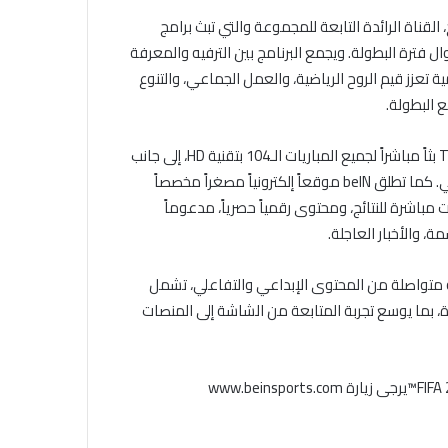
 ج، القناة الرائدة التابعة للمجموعة والتي تبث برامج
بية، التي تقدم برنامجاً يومياً مدته 45 دقيقة طوال فترة البطولة. ويجمع البرنامج بين الترفيه والمعرفة
تعزز قيم الروح الرياضية، والعمل الجماعي، والتنوع
ع البطولة.
وعلى المستوى الرقمي، توفر beIN CONNECT ومنصة TOD by beIN بثاً مباشراً لجميع المباريات الـ104 بتقنية HD، إلى جانب
نقل برامج الاستوديو الرئيسية المعروضة على قنوات البث التلفزيوني. كما تطلق beIN موقعاً إلكترونياً مصغراً مخصصاً
مباشرة للنتائج، ومحتوى رقمياً حصرياً، مدعوماً
ة، والأخبار العاجلة.
ماعي التابعة لـ beIN البطولة بسلسلة متواصلة من المحتوى الإبداعي والتفاعلي، تشمل
، بما يوسع تجربة المتابعة من الشاشة إلى المنصات