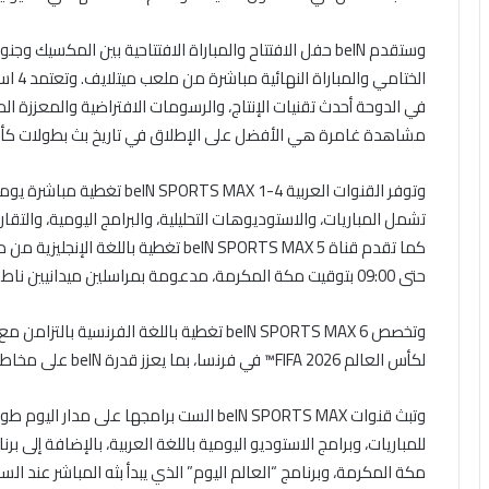
وستقدم beIN حفل الافتتاح والمباراة الافتتاحية بين المكسي
في الدوحة أحدث تقنيات الإنتاج، والرسومات الافتراضية والمعززة ا
مشاهدة غامرة هي الأفضل على الإطلاق في تاريخ بث بطولات كأس الع
تشمل المباريات، والاستوديوهات التحليلية، والبرامج اليومية، والتقار
حتى 09:00 بتوقيت مكة المكرمة، مدعومة بمراسلين ميدانيين ناطقين بالإنجليزية في الولايات المتحدة وكندا والمكسيك.
لكأس العالم FIFA 2026™ في فرنسا، بما يعزز قدرة beIN على مخاطبة جماهير متعددة اللغات في المنطقة وخارجها.
وتبث قنوات beIN SPORTS MAX الست برامجها على