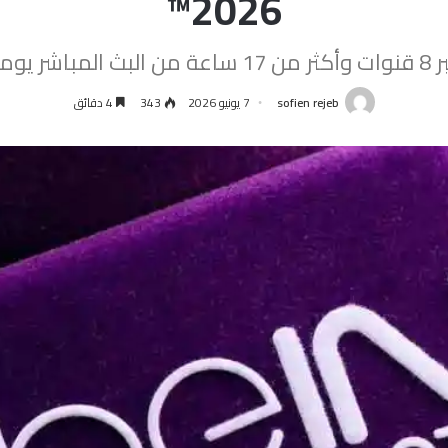
2026™
ساعة من البث المباشر يومياً
sofien rejeb
7 يونيو 2026
343
4 دقائق