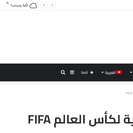
40
℃
Tunisia
إضافة
بحث
العربية
تابعنا
عمود
عن
جانبي
beIN SPORTS تكشف عن خطط تغطية استثنائية لكأس العالم FIFA