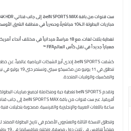
مباريات البطولة الـ104 مباشرةً وحصرياً في منطقة الشرق الأوسط وشمال أفريقيا
تغطية بثلاث لغات، مع 18 مراسلاً ميدانياً في مخ
معياراً جديداً في نقل كأس العالمFIFA ™
والمكسيك والولايات المتحدة.
ساعة باللغات العربية والإنجليزية والفرنسية، مصحوبة بتحليلات فنية
منتخباً تتنافس في ثلاث دول مضيفة، وتختتم منافساتها في 19 يوليو في نيويورك نيو جيرسي.