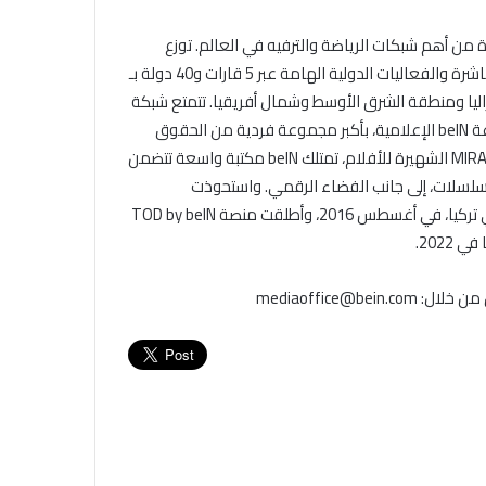
ة من أهم شبكات الرياضة والترفيه في العالم. توزع
المجموعة وتنتج عدداً منقطع النظير من برامج الترفيه والرياضة المباشرة والفعاليات الدولية الهامة عبر 5 قارات و40 دولة بـ
تراليا ومنطقة الشرق الأوسط وشمال أفريقيا. تتمتع شبكة
beIN SPORTS، شبكة القنوات الرياضية العالمية الرائدة في مجموعة beIN الإعلامية، بأكبر مجموعة فردية من الحقوق
الرياضية التي تمتلكها أي قناة عالمية، ومن خلال أستديوهات MIRAMAX الشهيرة للأفلام، تمتلك beIN مكتبة واسعة تتضمن
مسلسلات، إلى جانب الفضاء الرقمي. واستحوذت
المجموعة على شبكة Digiturk، المزود الرائد للتلفزيون المدفوع في تركيا، في أغسطس 2016، وأطلقت منصة TOD by beIN
202.