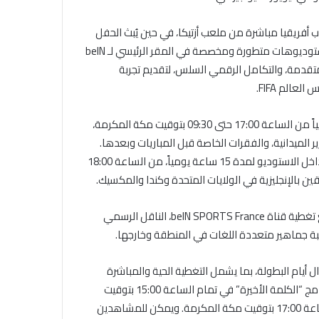
ك وجنوب أفريقيا مباشرة من ملعب أزتيكا، في حين يُبث الحفل
الختامي والمباراة النهائية مباشرة من ملعب ميتلايف. وتعتمد 4 استوديوهات متطورة ومخصصة في المقر الرئيسي لـ beIN
لمتقدمة، والتكامل الرقمي السلس، لتقديم تجربة
الم FIFA.
وتوفر القنوات العربية beIN SPORTS MAX 1-4 تغطية مباشرة يومياً من الساعة 17:00 حتى 09:30 بتوقيت مكة المكرمة،
ير الميدانية، والفقرات الخاصة قبل المباريات وبعدها.
كما تقدم قناة beIN SPORTS MAX 5 تغطية باللغة الإنجليزية من داخل الاستوديو لمدة 15 ساعة يومياً، من الساعة 18:00
وتخصص beIN SPORTS MAX 6 تغطية باللغة الفرنسية بالتزامن مع تغطية قناة beIN SPORTS France، الناقل الرسمي
 مدار اليوم طوال أيام البطولة، بما يشمل التغطية الحية والمباشرة
للمباريات، وبرامج الاستوديو اليومية باللغة العربية، بالإضافة إلى برنامج “الكلمة الأخيرة” في تمام الساعة 15:00 بتوقيت
مكة المكرمة، وبرنامج “العالم اليوم” الذي يبدأ بثه المباشر عند الساعة 17:00 بتوقيت مكة المكرمة. ويمكن للمشاهدين