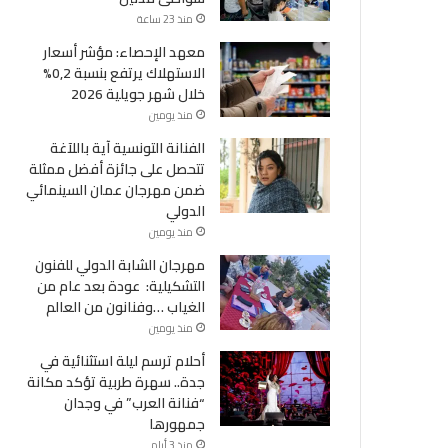
منذ 23 ساعة
معهد الإحصاء: مؤشر أسعار
الاستهلاك يرتفع بنسبة 0,2%
خلال شهر جويلية 2026
منذ يومين
الفنانة التونسية آية باللآغة
تتحصل على جائزة أفضل ممثلة
ضمن مهرجان عمان السينمائي
الدولي
منذ يومين
مهرجان الشابة الدولي للفنون
التشكيلية: عودة بعد عام من
الغياب …وفنانون من العالم
منذ يومين
أحلام ترسم ليلة استثنائية في
جدة.. سهرة طربية تؤكد مكانة
“فنانة العرب” في وجدان
جمهورها
منذ 3 أيام