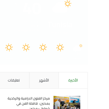
40
℃
Tunisia
40º - 31º
18%
6.93 كيلومتر/ساعة
غيوم متفرقة
40
40
40
40
39
℃
℃
℃
℃
℃
الجمعة
السبت
الأحد
الأثنين
الثلاثاء
الأخيرة
الأشهر
تعليقات
مركز الفنون الدرامية والركحية
بمدنين: قافلة الفن في
شواطئ مدنين