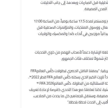
حليلية قبل المباريات وبعدها، إلى جانب التحليلات
 المدن المضيفة.
وتعزز قناة beIN SPORTS الإخبارية حضورها خلال البطولة ببث مباشر ومستمر لمدة 17.5 ساعة يومياً، من الساعة 17:00
ود الأفعال، ووصول المنتخبات، والمؤتمرات الصحفية قبل
وتستند هذه التغطية إلى فريق يضم 18 مراسلاً ميدانياً موزعين في أنحاء كندا والمكسيك والولايات
، توفر beIN SPORTS خدمة الترجمة بلغة الإشارة دعماً لأصحاب الهمم من ذوي التحديات
ر شمولاً لمختلف فئات الجمهور.
وقال السيد محمد البدر، مدير قنوات beIN الشرق الأوسط وشمال أفريقيا: “بصفتنا الناقل الحصري لبطولات كأس العالمFIFA
™ في منطقة الشرق الأوسط وشمال أفريقيا منذ عام 2014، وامتداداً للإرث الكبير الذي رسخته كأس العالم FIFA قطر 2022™،
نستعد في beIN SPORTS لتقديم تغطية ترتقي إلى حجم هذه النسخة الاستثنائية من البطولة. كأس العالمFIFA 2026 ™
ستية، لكننا تعاملنا مع هذا التحدي كفرصة لإعادة تعريف
دة لجمهور المنطقة. سيكون مراسلونا في 16 مدينة مضيفة، وسننقل للجماهير كل ما يحدث من الملاعب،
قرب إلى الحدث لحظة بلحظة.”