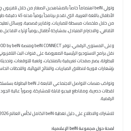
وتولي beIN اهتماماً خاصاً بالمشاهدين الصغار من خلال تلفزيون
الأطفال باللغة العر
من خلال ملخصات مبسطة للمباريات، وتقارير قصصية، ورسائل تعليمية 
الثقافي، والاحترام المتبادل، بمشاركة أطفال يومياً لإثراء التفاعل م
للبطولة، يضم صفحات تعريفية بالمنتخبات، ولعبة للتوقعات، وتحديثات 
بإشعارات فورية لانطلاق المباريات، والنتائج النهائية، واللحظات الحاسم
وتواكب منصات التواصل الاجت
لقطات حصرية، ومقاطع فيديو قابلة للمشاركة، وصوراً عالية الجودة
الرقمية.
للاشتراك والاطلاع على دليل تغطية beIN الكامل لكأس العالم FIFA 2026™يرجى زيارة www.beinsports.com
لمحة حول مجموعة beIN الإعلامية: