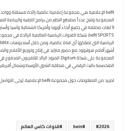
beIN الإعلامية هي مجموعة إعلامية عالمية رائدة مستقلة وواحد
9 لغات مختلفة في جميع أنحاء أوروبا وأمريكا الشمالية وآسيا وأس
أشهر أفلام هوليوود مع حضور متزايد في إنتاج وتوزيع الأفلام وال
المتخصصة بالبث الرقمي في منطقة الشرق الأوسط وشمال أفريقيا في 2
لمزيد من المعلومات حول مجموعة beIN الإعلامية، يُرجى التواصل من خلال: mediaoffice@bein.com
2026
bein
قنوات كاس العالم