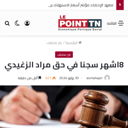
معهد الإحصاء: مؤشر أسعار الاستهلاك يرتفع بنسبة 0,2% خلال شهر جويلية 2026
تسجيل
الوضع
بح
القائمة
الدخول
المظلم
عن
الرئيسية
/
غير مصنف
غير مصنف
8اشهر سجنا في حق مراد الزغيدي
asmahajer
30 يوليو 2024
621
أقل من دقيقة