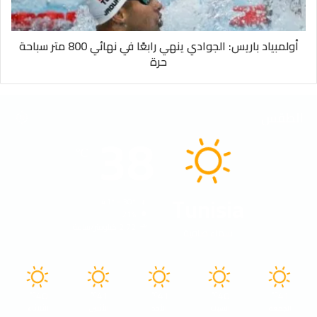
أولمبياد باريس: الجوادي ينهي رابعًا في نهائي 800 متر سباحة
حرة
الطقس
38
℃
Tunisia
41º - 30º
21%
2.72 كيلومتر/ساعة
سماء صافية
40
41
41
40
41
℃
℃
℃
℃
℃
الجمعة
السبت
الأحد
الأثنين
الثلاثاء