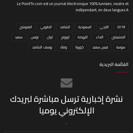
Le PointTn.com est un journal électronique 100% tunisien, neutre et
indépendant, en deux langues A
2018
الترجي
السعودية
الشاهد
الطبوبي
الغنوشي
المشيشي
النداء
النهضة
اورونج
ايران
تونس
سعيد
سوسة
قيس سعيد
كورونا
وفاة
يوسف الشاهد
القائمة البريدية
نشرة إخبارية ترسل مباشرة لبريدك
الإلكتروني يوميا
.