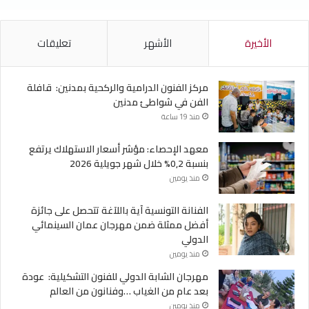
الأخيرة
الأشهر
تعليقات
مركز الفنون الدرامية والركحية بمدنين: قافلة
الفن في شواطئ مدنين
منذ 19 ساعة
معهد الإحصاء: مؤشر أسعار الاستهلاك يرتفع
بنسبة 0,2% خلال شهر جويلية 2026
منذ يومين
الفنانة التونسية آية باللآغة تتحصل على جائزة
أفضل ممثلة ضمن مهرجان عمان السينمائي
الدولي
منذ يومين
مهرجان الشابة الدولي للفنون التشكيلية: عودة
بعد عام من الغياب …وفنانون من العالم
منذ يومين