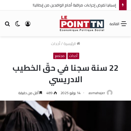
إسبانيا تفرض إجراءات مراقبة أمام الوافدين من إيطاليا!
تسجيل
الوضع
بح
القائمة
الدخول
المظلم
عن
الرئيسية
/
أحداث
أحداث
مجتمع
22 سنة سجنا في حقّ الخطيب
الادريسي
asmahajer
14 يوليو 2025
489
أقل من دقيقة