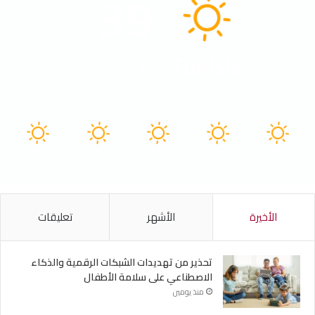
39
℃
Tunisia
40º - 33º
21%
1.88 كيلومتر/ساعة
سماء صافية
41
41
40
40
40
℃
℃
℃
℃
℃
الأحد
الأثنين
الثلاثاء
الأربعاء
الخميس
الأخيرة
الأشهر
تعليقات
تحذير من تهديدات الشبكات الرقمية والذكاء
الاصطناعي على سلامة الأطفال
منذ يومين