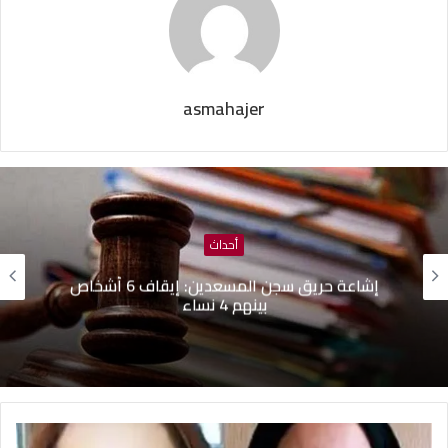
asmahajer
أحداث
إشاعة حريق سجن المسعدين: ‬إيقاف 6 أشخاص
بينهم 4 نساء