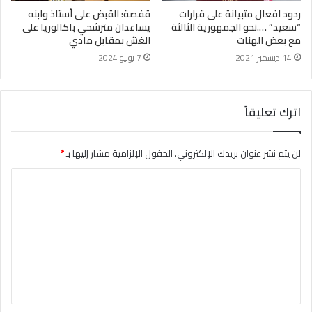
ردود افعال متبيانة على قرارات
قفصة: القبض على أستاذ وابنه
“سعيد” ….نحو الجمهورية الثالثة
يساعدان مترشحي باكالوريا على
مع بعض الهنات
الغش بمقابل مادي
14 ديسمبر 2021
7 يونيو 2024
اترك تعليقاً
لن يتم نشر عنوان بريدك الإلكتروني.
الحقول الإلزامية مشار إليها بـ
*
ا
ل
ت
ع
ل
ي
ق