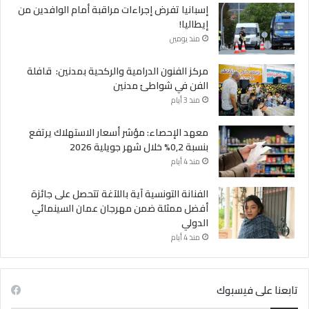
إسبانيا تفرض إجراءات مراقبة أمام الوافدين من
إيطاليا!
منذ يومين
مركز الفنون الدرامية والركحية بمدنين: قافلة
الفن في شواطئ مدنين
منذ 3 أيام
معهد الإحصاء: مؤشر أسعار الاستهلاك يرتفع
بنسبة 0,2% خلال شهر جويلية 2026
منذ 4 أيام
الفنانة التونسية آية باللآغة تتحصل على جائزة
أفضل ممثلة ضمن مهرجان عمان السينمائي
الدولي
منذ 4 أيام
تابعنا على فيسبوك