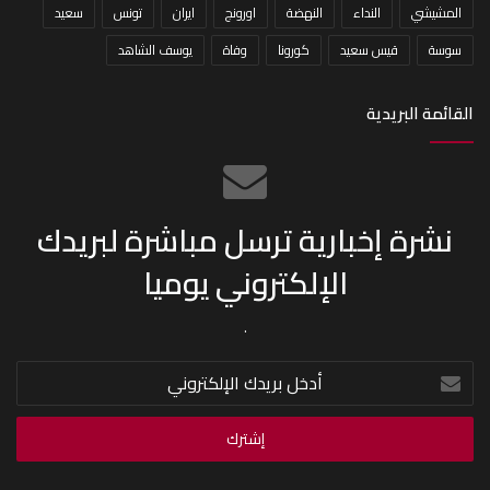
المشيشي
النداء
النهضة
اورونج
ايران
تونس
سعيد
سوسة
قيس سعيد
كورونا
وفاة
يوسف الشاهد
القائمة البريدية
نشرة إخبارية ترسل مباشرة لبريدك
الإلكتروني يوميا
.
أدخل
بريدك
الإلكتروني