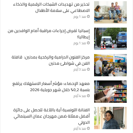
تحذير من تهديدات الشبكات الرقمية والذكاء
الاصطناعي على سلامة الأطفال
منذ 1 يوم
إسبانيا تفرض إجراءات مراقبة أمام الوافدين من
إيطاليا!
منذ 1 يوم
مركز الفنون الدرامية والركحية بمدنين: قافلة
الفن في شواطئ مدنين
منذ 3 أيام
معهد الإحصاء: مؤشر أسعار الاستهلاك يرتفع
بنسبة 0,2% خلال شهر جويلية 2026
منذ 4 أيام
الفنانة التونسية آية باللآغة تتحصل على جائزة
أفضل ممثلة ضمن مهرجان عمان السينمائي
الدولي
منذ 4 أيام