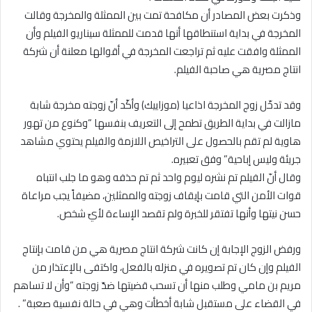
وذكرت بعض المصادر أن مكافحة تمت بين الممثلة والمخرجة وقالت
المخرجة في بداية استنطاقها أنها قدمت للممثلة سيناريو الفيلم وأن
الممثلة وافقت عليه ثم تراجعت المخرجة في أقوالها معلنة أن شركة
انتاج مصرية هي صاحبة الفيلم.
وقد تدخّل زوج المخرجة اذاعيا (موزاييك) وأكّد أنّ زوجته مخرجة شابة
مازالت في بداية الطريق تطمح إلى التعريف بنفسها “وكنوع من تهور
هاوية لم تقم بالحصول على التراخيص اللازمة والفيلم يحتوي مشاهد
جريئة وليس إباحية” وفق تعبيره.
وقال أنّ الفيلم تم نشره ليوم واحد ثم تم حذفه وهو ما جلب انتباه
قوات الأمن التي قامت بإيقاف زوجته والممثلين، مضيفاً يجب مراعاة
حسن نيتها وأنها تفتقر للخبرة ولم تقصد الإساءة لأيّ شخص.
ورفض الزوج الإجابة إن كانت شركة انتاج مصرية هي من قامت بإنتاج
الفيلم وإن كان تم تصويره في منزله بالفعل، واكتفى بالإعتذار من
مريم بن مامي وطلب منها أن تسحب قضيتها ضدّ زوجته “وأن لا تساهم
في القضاء على مستقبل شابة أخطأت وهي في حالة نفسية صعبة” .