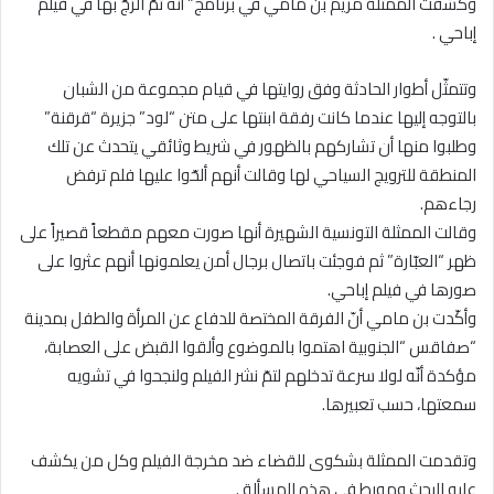
وكشفت الممثّلة مريم بن مامي في برنامج” أنّه تمّ الزجّ بها في فيلم
إباحي .
وتتمثّل أطوار الحادثة وفق روايتها في قيام مجموعة من الشبان
بالتوجه إليها عندما كانت رفقة ابنتها على متن “لود” جزيرة “قرقنة”
وطلبوا منها أن تشاركهم بالظهور في شريط وثائقي يتحدث عن تلك
المنطقة للترويج السياحي لها وقالت أنهم ألحّوا عليها فلم ترفض
رجاءهم.
وقالت الممثلة التونسية الشهيرة أنها صورت معهم مقطعاً قصيراً على
ظهر “العبّارة” ثم فوجئت باتصال برجال أمن يعلمونها أنهم عثروا على
صورها في فيلم إباحي.
وأكّدت بن مامي أنّ الفرقة المختصة للدفاع عن المرأة والطفل بمدينة
“صفاقس “الجنوبية اهتموا بالموضوع وألقوا القبض على العصابة،
مؤكدة أنّه لولا سرعة تدخلهم لتمّ نشر الفيلم ولنجحوا في تشويه
سمعتها، حسب تعبيرها.
وتقدمت الممثلة بشكوى للقضاء ضد مخرجة الفيلم وكل من يكشف
عليه البحث ومورط في هذه المسألة .