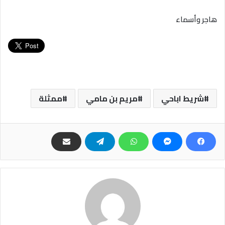
هاجر وأسماء
شريط اباحي
مريم بن مامي
ممثلة