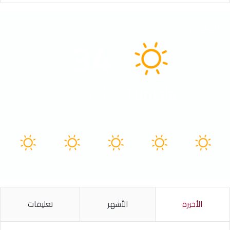
الطقس
34
℃
Tunisia
40º - 33º
31%
2.14 كيلومتر/ساعة
سماء صافية
41
41
40
40
40
℃
℃
℃
℃
℃
الأحد
الأثنين
الثلاثاء
الأربعاء
الخميس
الأخيرة
الأشهر
تعليقات