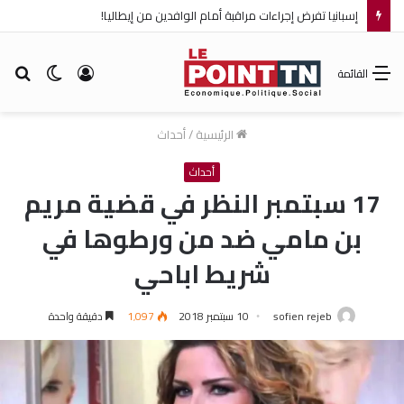
إسبانيا تفرض إجراءات مراقبة أمام الوافدين من إيطاليا!
تسجيل
الوضع
بح
القائمة
الدخول
المظلم
عن
الرئيسية
/
أحداث
أحداث
17 سبتمبر النظر في قضية مريم
بن مامي ضد من ورطوها في
شريط اباحي
sofien rejeb
10 سبتمبر 2018
1٬097
دقيقة واحدة