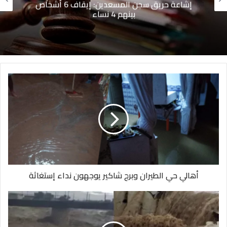
إشاعة حريق سجن المسعدين: ‬إيقاف 6 أشخاص
بينهم 4 نساء
أهالي حي الطيران وبرج شاكير يوجهون نداء إستغاثة