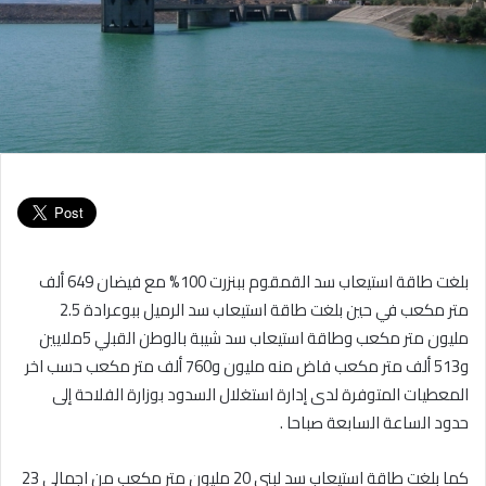
بلغت طاقة استيعاب سد القمقوم ببنزرت 100% مع فيضان 649 ألف
متر مكعب في حين بلغت طاقة استيعاب سد الرميل ببوعرادة 2.5
مليون متر مكعب وطاقة استيعاب سد شيبة بالوطن القبلي 5ملايين
و513 ألف متر مكعب فاض منه مليون و760 ألف متر مكعب حسب اخر
المعطيات المتوفرة لدى إدارة استغلال السدود بوزارة الفلاحة إلى
حدود الساعة السابعة صباحا .
كما بلغت طاقة استيعاب سد لبنى 20 مليون متر مكعب من اجمالي 23