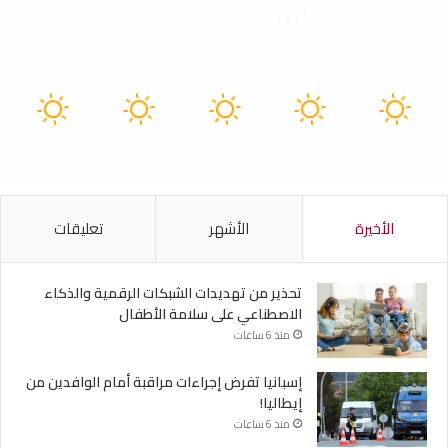
Tunisia
40º - 28º
67%
2.74 كيلومتر/ساعة
سماء صافية
41
40
40
40
40
℃
℃
℃
℃
℃
السبت
الأحد
الأثنين
الثلاثاء
الأربعاء
الأخيرة
الأشهر
تعليقات
تحذير من تهديدات الشبكات الرقمية والذكاء
الاصطناعي على سلامة الأطفال
منذ 6 ساعات
إسبانيا تفرض إجراءات مراقبة أمام الوافدين من
إيطاليا!
منذ 6 ساعات