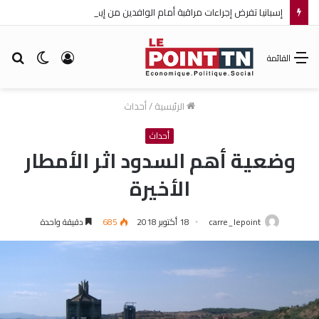
إسبانيا تفرض إجراءات مراقبة أمام الوافدين من إيطاليا!
تسجيل
الوضع
بح
القائمة
الدخول
المظلم
عن
الرئيسية
/
أحداث
أحداث
وضعية أهم السدود اثر الأمطار
الأخيرة
carre_lepoint
18 أكتوبر 2018
685
دقيقة واحدة