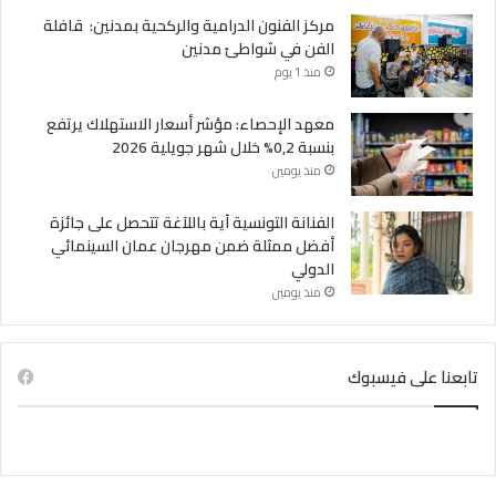
مركز الفنون الدرامية والركحية بمدنين: قافلة
الفن في شواطئ مدنين
منذ 1 يوم
معهد الإحصاء: مؤشر أسعار الاستهلاك يرتفع
بنسبة 0,2% خلال شهر جويلية 2026
منذ يومين
الفنانة التونسية آية باللآغة تتحصل على جائزة
أفضل ممثلة ضمن مهرجان عمان السينمائي
الدولي
منذ يومين
تابعنا على فيسبوك