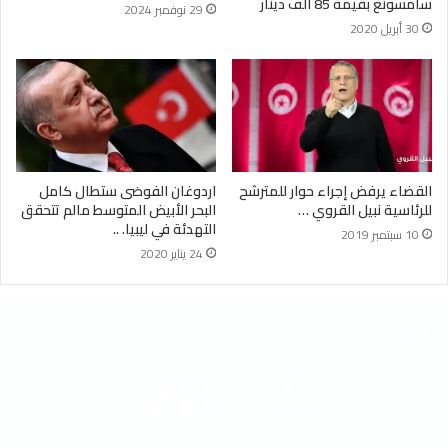
سامسونغ بقيمة 85 ألف دينار
29 نوفمبر 2024
30 أبريل 2020
القضاء يرفض إجراء حوار للمترشح
اردوغان الفوضى ستطال كامل
للرئاسية نبيل القروي …
البحر الأبيض المتوسط مالم تتحقق
التهدئة في ليبيا. ..
10 سبتمبر 2019
24 يناير 2020
الطقس
28
℃