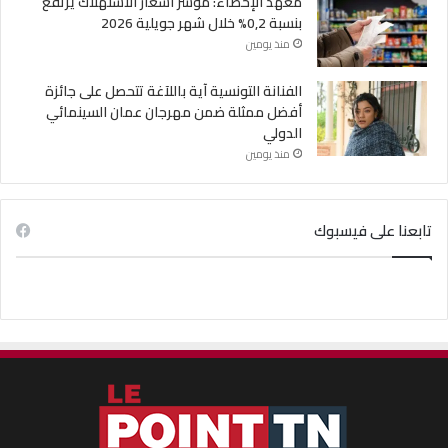
معهد الإحصاء: مؤشر أسعار الاستهلاك يرتفع
بنسبة 0,2% خلال شهر جويلية 2026
منذ يومين
الفنانة التونسية آية باللآغة تتحصل على جائزة
أفضل ممثلة ضمن مهرجان عمان السينمائي
الدولي
منذ يومين
تابعنا على فيسبوك