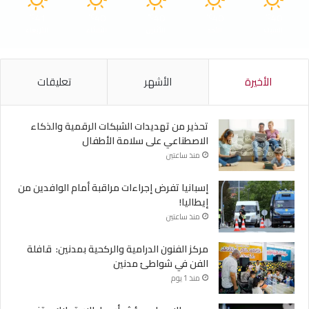
41
40
40
40
40
℃
℃
℃
℃
℃
السبت
الأحد
الأثنين
الثلاثاء
الأربعاء
الأخيرة
الأشهر
تعليقات
تحذير من تهديدات الشبكات الرقمية والذكاء
الاصطناعي على سلامة الأطفال
منذ ساعتين
إسبانيا تفرض إجراءات مراقبة أمام الوافدين من
إيطاليا!
منذ ساعتين
مركز الفنون الدرامية والركحية بمدنين: قافلة
الفن في شواطئ مدنين
منذ 1 يوم