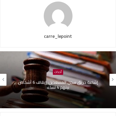
carre_lepoint
أحداث
إشاعة حريق سجن المسعدين: ‬إيقاف 6 أشخاص
بينهم 4 نساء