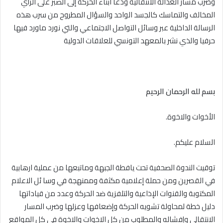
وضرب مسار العدالة الانتقالية ودعا ابناء الحركة إلى الصبر على الرأي
المخالف والتماسك كالجسد الواحد والسؤال المطروح من سرب هذه
الرسالة الداخلية عبر وسائل التواصل الاجتماعي والتي نورد ماورد فيها
حرفيا والذي نشر بالمعهد التونسي للعلاقات الدولية
بسم لله الرحمان الرحيم
الأخوات والاخوة.
السلام عليكم.
توقيت الندوة الصحفية تحت يافطة الجبهة وماتبعها من عملية ارهابية
في القصرين ومن حملة إعلامية مكثفة وممنهجة في وسا ئل الاعلام
المكتوبة والقنوات الإذاعية والتلفزية ضد الحركة وعدد من قياداتها
دليل خطة لمحاولة تشويه الحركة وإضعافها وعزلها وضرب المسار
الانتقالي وإفشاله والمطلوب من كل الاخوات والاخوة في كل المواقع