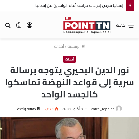
إسبانيا تفرض إجراءات مراقبة أمام الوافدين من إيطاليا!
تسجيل
الوضع
بح
القائمة
الدخول
المظلم
عن
الرئيسية
/
أحداث
أحداث
نور الدين البحيري يتوجه برسالة
سرية إلى قواعد النهضة تماسكوا
كالجسد الواحد
carre_lepoint
8 أكتوبر 2018
2٬673
دقيقة واحدة