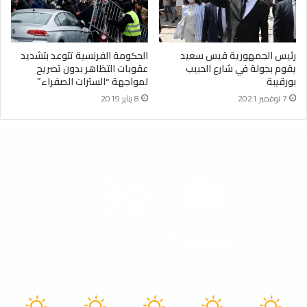
رئيس الجمهورية قيس سعيد
الحكومة الفرنسية تتوعد بتشديد
يقوم بجولة في شارع الحبيب
عقوبات التظاهر بدون تصريح
بورقيبة
لمواجهة “السترات الصفراء”
7 نوفمبر 2021
8 يناير 2019
الطقس
30
℃
Tunisia
40º - 28º
56%
4.43 كيلومتر/ساعة
غيوم متفرقة