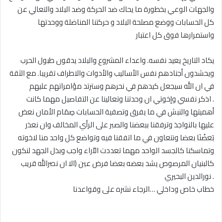
والجهات الوعي بخطورة ما يحاك ضد الحركة وضد البلاد والتعالي عن
كل الحسابات ووضع مصلحة البلاد و حركتنا المناضلة ووحدتها
واستمرارها فوق كل اعتبار
يكاد التاريخ يعيد نفسه. واعداء المشروع والبلاد يدقون طبول الحرب
ويحشدون أجنادهم نفس الأساليب والأدوات والاطراف تقريبا. مع الثقة
في ان الله سيجعل كيدهم في نحرهم وسترتد مؤامراتهم عليهم
. اذكر نفسي وإخوتي ان وحدتنا وتعالينا عن التفاصيل مهما كانت
أهميتها والنبش في ما يفرق وتصفية الحسابات صِمَام الأمان نعض
عليها بالنواجذ وترفقنا ببعضنا والصبر على الرأي المخالف وان نعذر
بَعضُنَا بعضا ونتعاون في ما اتفقنا فيه وتواضع كل واحد منا لاخوته
وتماسكنا كالجسد الواحد مهما تعددت الاّراء واجب وبذل الجهد لنكون
كالبنيان المرصوص يشد بعضه بعضا فرض عين (الا ان نصرالله قريب
. نورالدين البحيري
خطاب خاص وداخلي …الرجاء نشره على وقواعدنا