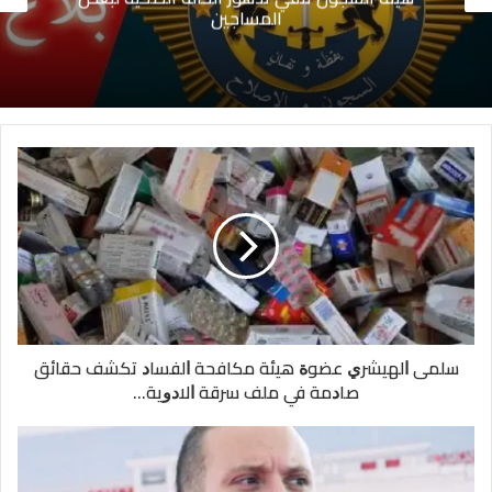
المساجين
سلمى ﺍﻟﻬﻴﺸﺮﻱ ﻋﻀﻮﺓ ﻫﻴﺌﺔ ﻣﻜﺎﻓﺤﺔ ﺍﻟﻔﺴﺎﺩ ﺗﻜﺸﻒ ﺣﻘﺎﺋﻖ
ﺻﺎﺩﻣﺔ ﻓﻲ ﻣﻠﻒ ﺳﺮﻗﺔ ﺍﻻﺩﻭﻳﺔ...