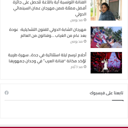
الفنانة التونسية آية باللآغة تتحصل على جائزة
أفضل ممثلة ضمن مهرجان عمان السينمائي
الدولي
منذ يومين
مهرجان الشابة الدولي للفنون التشكيلية: عودة
بعد عام من الغياب …وفنانون من العالم
منذ يومين
أحلام ترسم ليلة استثنائية في جدة.. سهرة طربية
تؤكد مكانة “فنانة العرب” في وجدان جمهورها
منذ 3 أيام
تابعنا على فيسبوك