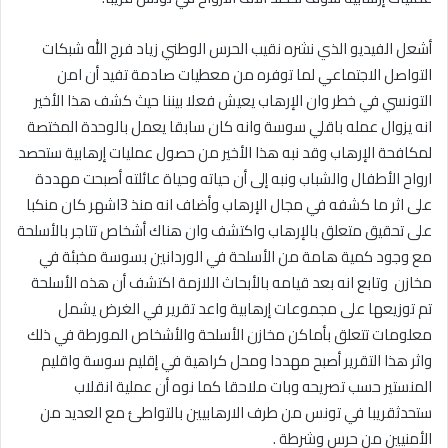
أشعل الفيديو الذي نشره نقيب الحرس الوطني زياد فرج الله شبكات
التواصل الاجتماعي لما توفره من معطيات صادمة تفيد أن امن
التونسي في خطر وان الإرهاب يعيش فعلا بيننا حيث كشف هذا الأخير
انه يزوال عمله باقلي سوسة وانه كان سابقا يعمل بالوحدة المختصة
لمكافحة الإرهاب وقد نبه هذا الأخير من حصول عمليات إرهابية ستحصد
ارواح الأطفال والشباب ونبه إلى أن حياته وحياة عائلته أصبحت مهددة
على اثر ما كشفه في مجال الإرهاب وأضاف انه منذ 3اشهر كان منكبا
على تحقيق متعلق بالإرهاب واكتشف وان هناك أشخاص تتاجر بالأسلحة
مع وجود كمية هامة من الأسلحة في الوردانين بسوسة مخبئة في
مخازن وتابع انه بعد قيامه بالأبحاث اللازمة اكتشف أن هذه الأسلحة
تم توزيعها على مجموعات إرهابية واعد تقرير في الغرض يشمل
معلومات تتعلق بأماكن مخازن الأسلحة والأشخاص المورطة في ذلك
واثر هذا التقرير أصبح مهددا ومحل كراهية في إقليم سوسة واقليم
المنستير حسب تصريحه وبات ملاحقا كما نوه أن عملية انقلاب
ستحدثقريبا في تونس من طرف الارهابيين بالتواطئ مع العديد من
الأمنيين من حرس وشرطة .