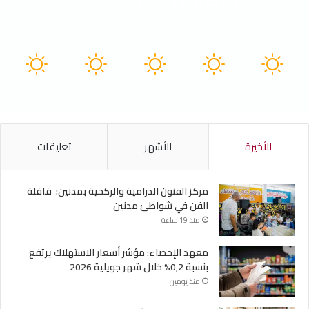
26%
1.91 كيلومتر/ساعة
سماء صافية
40
41
41
40
41
℃
℃
℃
℃
℃
الجمعة
السبت
الأحد
الأثنين
الثلاثاء
الأخيرة
الأشهر
تعليقات
مركز الفنون الدرامية والركحية بمدنين: قافلة
الفن في شواطئ مدنين
منذ 19 ساعة
معهد الإحصاء: مؤشر أسعار الاستهلاك يرتفع
بنسبة 0,2% خلال شهر جويلية 2026
منذ يومين