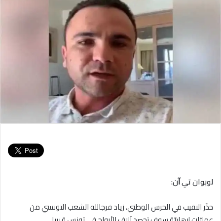
لوبوان تي ﺁن:
حذّر النقيب في الحرس الوطني، زياد فرجالله الشعب التونسي من
عمليّات إرهابيّة سوف تحصد آلاف الأرواح في تونس قريبا.