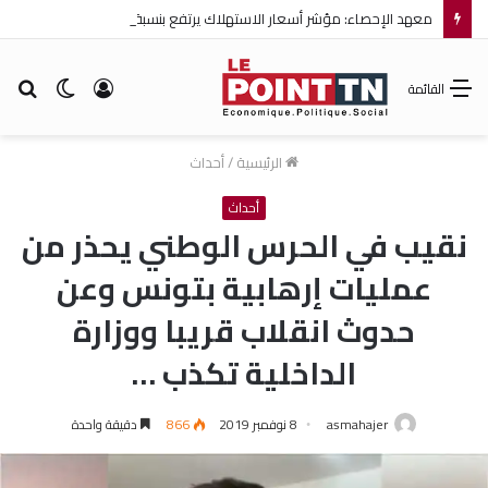
معهد الإحصاء: مؤشر أسعار الاستهلاك يرتفع بنسبة 0,2% خلال شهر جويلية 2026
تسجيل
الوضع
بح
القائمة
الدخول
المظلم
عن
الرئيسية
/
أحداث
أحداث
نقيب في الحرس الوطني يحذر من
عمليات إرهابية بتونس وعن
حدوث انقلاب قريبا ووزارة
الداخلية تكذب …
asmahajer
8 نوفمبر 2019
866
دقيقة واحدة