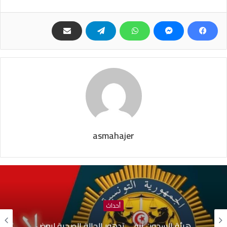
asmahajer
أحداث
هيئة السجون تنفي تدهور الحالة الصحية لبعض