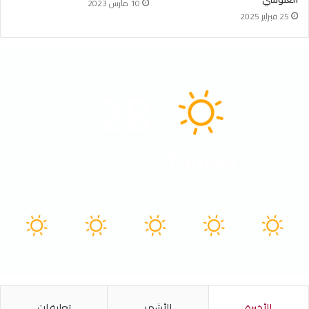
10 مارس 2023
25 فبراير 2025
الطقس
28
℃
Tunisia
40º - 28º
67%
2.3 كيلومتر/ساعة
سماء صافية
41
40
40
40
40
℃
℃
℃
℃
℃
السبت
الأحد
الأثنين
الثلاثاء
الأربعاء
الأخيرة
الأشهر
تعليقات