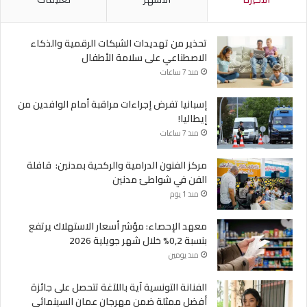
تحذير من تهديدات الشبكات الرقمية والذكاء
الاصطناعي على سلامة الأطفال
منذ 7 ساعات
إسبانيا تفرض إجراءات مراقبة أمام الوافدين من
إيطاليا!
منذ 7 ساعات
مركز الفنون الدرامية والركحية بمدنين: قافلة
الفن في شواطئ مدنين
منذ 1 يوم
معهد الإحصاء: مؤشر أسعار الاستهلاك يرتفع
بنسبة 0,2% خلال شهر جويلية 2026
منذ يومين
الفنانة التونسية آية باللآغة تتحصل على جائزة
أفضل ممثلة ضمن مهرجان عمان السينمائي