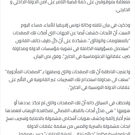
متعلقة بموقوفين على ذمة قضية التآمر على أمن الدولة الداخلي و
الخارجي.
وذكرت في بيان تلقته وكالة تونس إفريقيا للأنباء، مساء اليوم
السبت، أنّ الأبحاث كشفت أيضا عن الجهات التي أمدّت تلك الصفحات
“بالمعلومات والوثائق”، مشدّدة على أنّ كلّ طرف خالف القانون
“سيتحمل مسؤوليته الكاملة في تشويه مؤسسات الدولة ومحاولة
ضرب علاقاتها الدبلوماسية في الخارج”، وفق نص البيان.
واعتبرت الناطقة أنّ تلك الصفحات والتي وصفتها بـ”الصفحات المأجورة”
“سعت الى محاولة استخدام تلك التسريبات غير القانونية في التأثير على
علاقات الدولة التونسية في الخارج”.
ولاحظت في السياق ذاته أنّ تلك الصفحات والتي لم تحدّد عددها أو
هويتها ” هي محلّ أبحاث بالقطب القضائي لمكافحة الإرهاب لتعمدها
نشر أخبار زائفة وكشف هويات أشخاص مشمولة بالحماية وتسريب نسخ
ابحاث مشمولة بالسرية والمس من سلامة علاقات الدولة
الدبلوماسية وكلها “جرائم ترتقي لمرتبة الجنايات”،حسب وصفها.