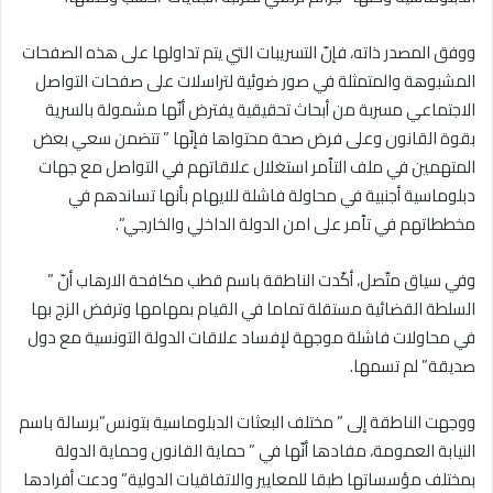
ووفق المصدر ذاته، فإنّ التسريبات التي يتم تداولها على هذه الصفحات
المشبوهة والمتمثلة في صور ضوئية لتراسلات على صفحات التواصل
الاجتماعي مسربة من أبحاث تحقيقية يفترض أنّها مشمولة بالسرية
بقوة القانون وعلى فرض صحة محتواها فإنّها ” تتضمن سعي بعض
المتهمين في ملف التٱمر استغلال علاقاتهم في التواصل مع جهات
دبلوماسية أجنبية في محاولة فاشلة للايهام بأنها تساندهم في
مخططاتهم في تٱمر على امن الدولة الداخلي والخارجي”.
وفي سياق متّصل، أكّدت الناطقة باسم قطب مكافحة الارهاب أنّ ”
السلطة القضائية مستقلة تماما في القيام بمهامها وترفض الزج بها
في محاولات فاشلة موجهة لإفساد علاقات الدولة التونسية مع دول
صديقة” لم تسمها.
ووجهت الناطقة إلى ” مختلف البعثات الدبلوماسية بتونس”برسالة باسم
النيابة العمومة، مفادها أنّها في ” حماية القانون وحماية الدولة
بمختلف مؤسساتها طبقا للمعايير والاتفاقيات الدولية” ودعت أفرادها