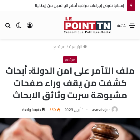
إسبانيا تفرض إجراءات مراقبة أمام الوافدين من إيطاليا!
تسجيل
الوضع
بح
القائمة
الدخول
المظلم
عن
الرئيسية
/
مجتمع
مجتمع
ملف التآمر على امن الدولة: أبحاث
كشفت من يقف وراء صفحات
مشبوهة سربت وثائق الابحاث
asmahajer
1 أبريل 2023
550
دقيقة واحدة