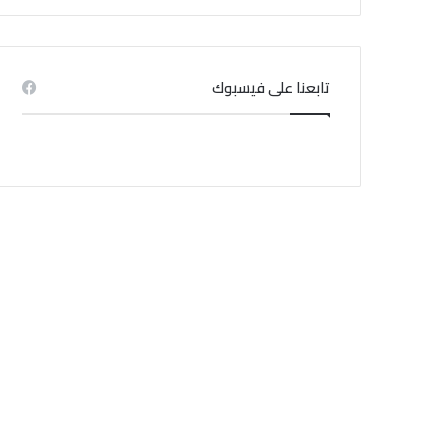
تابعنا على فيسبوك
إشاعة حريق سجن المسعدين: ‬إيقاف 6 أشخاص بينهم
منذ 3 أسابيع
منذ 4 أسابيع
منذ 1 أسبوع
الخبير في المناخ : التيار الساحب موجود أساسا في الشواطئ الرملية
جامعة النقل تدعو منظوريها إلى عدم المشاركة في إضراب يوم غد الإثنين