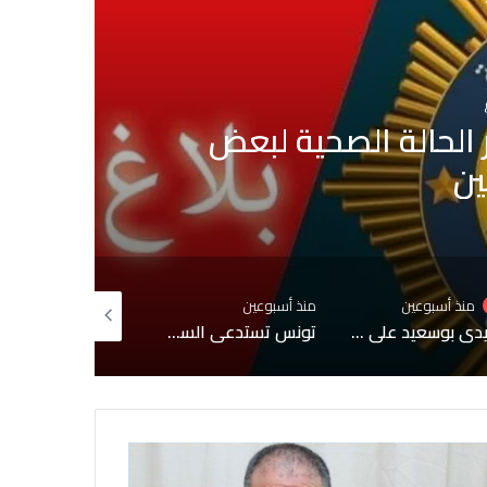
صحية لبعض
بلدية تونس:
جاري
 أسبوعين
منذ أسبوعين
منذ 3 أسابيع
سيدي بوسعيد على قائمة التراث العالمي لليونسكو
تونس تستدعي السفيرة الفرنسية لإبلاغها احتجاجًا شديد اللهجة إثر حوار إعلامي مع مطلوب للعدالة
درجات الحرارة تصل 49درجة خلال الأيام القادمة