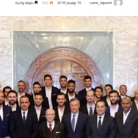
carre_lepoint
10 نوفمبر 2018
622
دقيقة واحدة