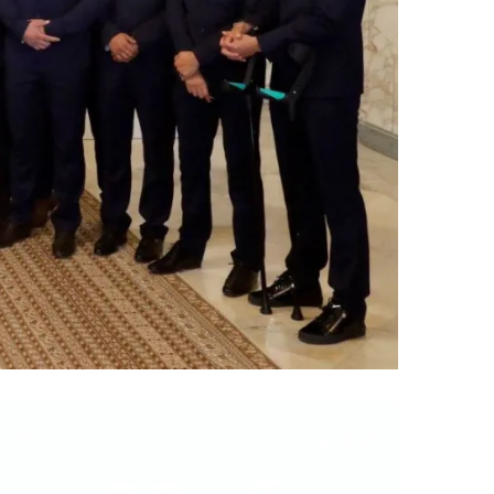
الطقس
℃