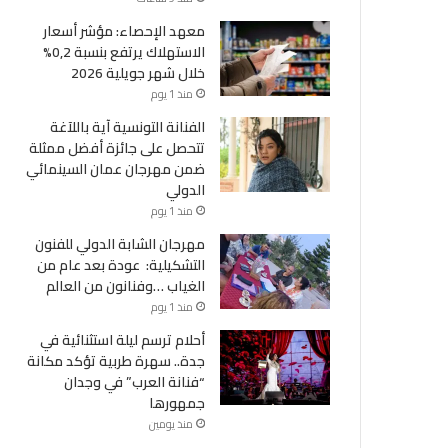
معهد الإحصاء: مؤشر أسعار
الاستهلاك يرتفع بنسبة 0,2%
خلال شهر جويلية 2026
منذ 1 يوم
الفنانة التونسية آية باللآغة
تتحصل على جائزة أفضل ممثلة
ضمن مهرجان عمان السينمائي
الدولي
منذ 1 يوم
مهرجان الشابة الدولي للفنون
التشكيلية: عودة بعد عام من
الغياب …وفنانون من العالم
منذ 1 يوم
أحلام ترسم ليلة استثنائية في
جدة.. سهرة طربية تؤكد مكانة
“فنانة العرب” في وجدان
جمهورها
منذ يومين