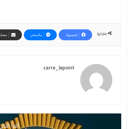
شاركها
فيسبوك
ماسنجر
مشارك
carre_lepoint
أقرأ التال