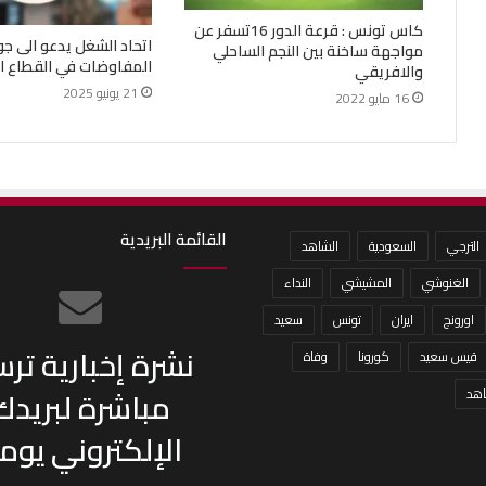
كاس تونس : قرعة الدور 16تسفر عن
اتحاد الشغل يدعو الى ج
مواجهة ساخنة بين النجم الساحلي
المفاوضات في القطاع ا
والافريقي
21 يونيو 2025
16 مايو 2022
القائمة البريدية
الترجي
السعودية
الشاهد
الغنوشي
المشيشي
النداء
اورونج
ايران
تونس
سعيد
نشرة إخبارية تر
قيس سعيد
كورونا
وفاة
مباشرة لبريدك
هد
الإلكتروني يومي