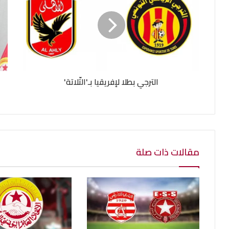
الترجي بطلا لإفريقيا بـ'التّلاتة'
مقالات ذات صلة