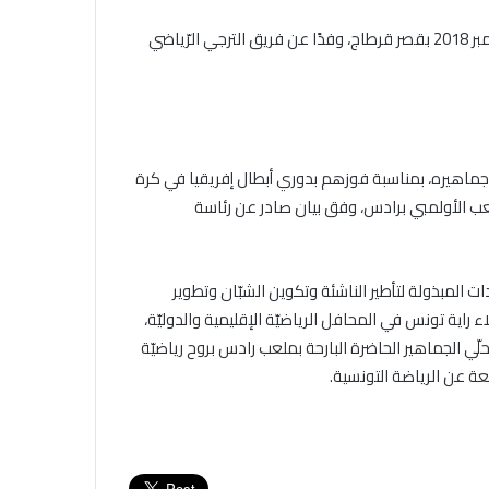
استقبل رئيس الجمهورية الباجي قايد السبسي اليوم السبت 10 نوفمبر 2018 بقصر قرطاج، وفدًا عن فريق الترجي الرّياضي
وجماهيره، بمناسبة فوزهم بدوري أبطال إفريقيا في كرة
ب الأولمبي برادس، وفق بيان صادر عن رئاسة
 المبذولة لتأطير الناشئة وتكوين الشبّان وتطوير
راية تونس في المحافل الرياضيّة الإقليمية والدوليّة،
ّي الجماهير الحاضرة البارحة بملعب رادس بروح رياضيّة
 عن الرياضة التونسية.