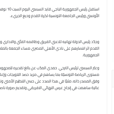
التّونسي ورئيس الجامعة التونسية لكرة القدم وديع الجريء.
وجدّد رئيس الدولة تهانيه للاعبي الفريق وطاقمه الفنّي والاداري 
القدم اثر انتصارهم على نادي الأهلي المصري مساء الجمعة بالملع
الجمهورية.
وعبّر السبسي لرئيس الترجي حمدي المدّب عن بالغ تقديره للمجهودات
مستوى الرياضة التونسيّة بما يساهم في مزيد حصد التتويجات وإعلاء 
وفق المصدر ذاته، مثنيًا في هذا الصدد على حسن التنظيم الأمني وتحل
عالية ساهمت في إنجاح عرس النهائي الافريقي وتقديم صورة ناصعة