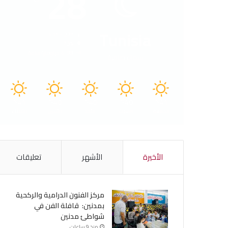
28
Tunisia
41º - 27º
73%
4.38 كيلومتر/ساعة
سماء صافية
41
40
40
40
41
℃
℃
℃
℃
℃
الجمعة
السبت
الأحد
الأثنين
الثلاثاء
الأخيرة
الأشهر
تعليقات
مركز الفنون الدرامية والركحية
بمدنين: قافلة الفن في
شواطئ مدنين
منذ 9 ساعات