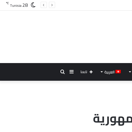
28
℃
Tunisia
إضافة
بحث
العربية
تابعنا
عمود
عن
جانبي
مهورية