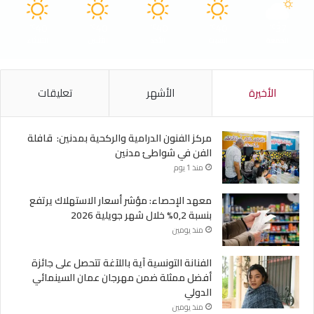
40
40
40
40
37
℃
℃
℃
℃
℃
الجمعة
السبت
الأحد
الأثنين
الثلاثاء
الأخيرة
الأشهر
تعليقات
مركز الفنون الدرامية والركحية بمدنين: قافلة
الفن في شواطئ مدنين
منذ 1 يوم
معهد الإحصاء: مؤشر أسعار الاستهلاك يرتفع
بنسبة 0,2% خلال شهر جويلية 2026
منذ يومين
الفنانة التونسية آية باللآغة تتحصل على جائزة
أفضل ممثلة ضمن مهرجان عمان السينمائي
الدولي
منذ يومين