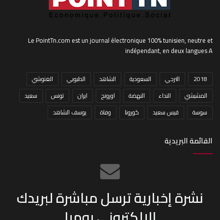
Le PointTn.com est un journal électronique 100% tunisien, neutre et
indépendant, en deux langues A
2018
الترجي
السعودية
الشاهد
الطبوبي
الغنوشي
المشيشي
النداء
النهضة
اورونج
ايران
تونس
سعيد
سوسة
قيس سعيد
كورونا
وفاة
يوسف الشاهد
القائمة البريدية
نشرة إخبارية ترسل مباشرة لبريدك
الإلكتروني يوميا