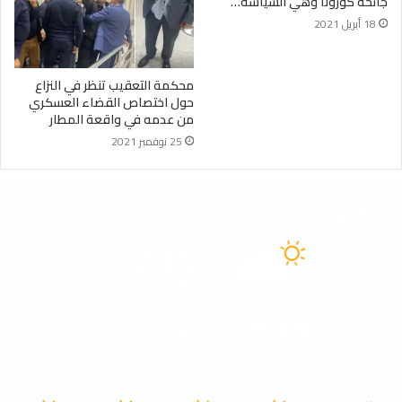
جائحة كورونا وهي السياسة…
18 أبريل 2021
محكمة التعقيب تنظر في النزاع
حول اختصاص القضاء العسكري
من عدمه في واقعة المطار
25 نوفمبر 2021
الطقس
39
℃
Tunisia
39º - 31º
19%
6.15 كيلومتر/ساعة
غيوم متفرقة