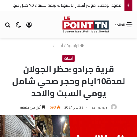
معهد الإحصاء: مؤشر أسعار الاستهلاك يرتفع بنسبة 0,2% خلال شهر جويلية 2026
تسجيل
الوضع
بح
القائمة
الدخول
المظلم
عن
الرئيسية
/
أحداث
أحداث
قرية جرادو :حظر الجولان
لمدة10ايام وحجر صحي شامل
يومي السبت والاحد
asmahajer
22 يناير 2021
698
أقل من دقيقة