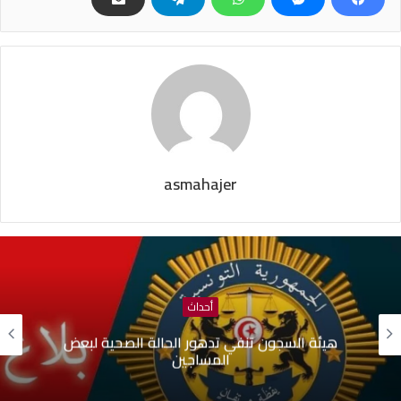
asmahajer
أحداث
الة الصحية لبعض
بلدية تونس: لا صحة لبيع قبور بم
جارية حول التجاوزات وش