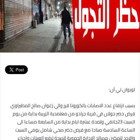
لوبوان تي آن:
بسبب ارتفاع عدد الاصابات بالكورونا قرر والي زغوان صالح المطيراوي
فرض حضر جولان في قرية جرادو من معتمدية الزريبة بداية من يوم
السبت 23جانفي ولمدة عشرة ايام بداية من السابعة مساءا الى
الساعة السادسة صباحا مع فرض حضر صحي شامل يومي السبت
والاحد لتمكين مصالح الادارة الجهوية للصحة لرفع العينات واجراء