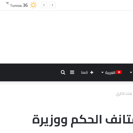
36
℃
Tunisia
إضافة
بحث
العربية
تابعنا
عمود
عن
 بحث اداري
جانبي
تانف الحكم ووزيرة