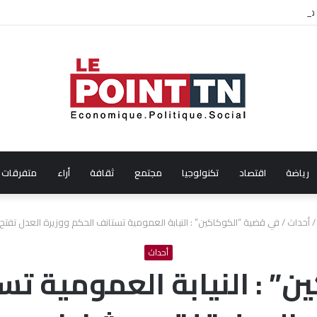
على جائزة أفضل ممثلة ضمن مهرجان عمان السينمائي الدولي
رياضة
اقتصاد
تكنولوجيا
مجتمع
ثقافة
أراء
متفرقات
/
أحداث
/
في قضية “الكوكاكين” : النيابة العمومية تستانف الحكم ووزيرة العدل تفتح
أحداث
” : النيابة العمومية تس