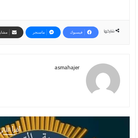
شاركها
فيسبوك
ماسنجر
مشارك
asmahajer
أقرأ التال