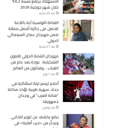
الاستهلاك يرتفع بنسبة 0,2%
خلال شهر جويلية 2026
منذ 20 ساعة
الفنانة التونسية آية باللآغة
تتحصل على جائزة أفضل ممثلة
ضمن مهرجان عمان السينمائي
الدولي
منذ 21 ساعة
مهرجان الشابة الدولي للفنون
التشكيلية: عودة بعد عام من
الغياب …وفنانون من العالم
منذ 1 يوم
أحلام ترسم ليلة استثنائية في
جدة.. سهرة طربية تؤكد مكانة
“فنانة العرب” في وجدان
جمهورها
منذ يومين
بيترو يكشف عن تزوير انتخابي
ويحذّر من «حرب أهلية» في