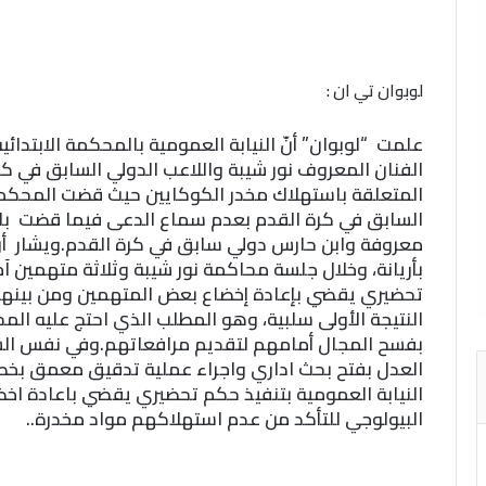
لوبوان تي ان :
علمت “لوبوان” أنّ النيابة العمومية بالمحكمة الابتدائية
الفنان المعروف نور شيبة واللاعب الدولي السابق في ك
المتعلقة باستهلاك مخدر الكوكايين
حيث قضت المحكمة 
معروفة وابن حارس دولي سابق في كرة القدم.ويشار أنّ 
بأريانة، وخلال جلسة محاكمة نور شيبة وثلاثة متهمين آخ
تحضيري يقضي بإعادة إخضاع بعض المتهمين ومن بينهم نو
النتيجة الأولى سلبية، وهو المطلب الذي احتج عليه الم
بفسح المجال أمامهم لتقديم مرافعاتهم.وفي نفس السيا
العدل بفتح بحث اداري واجراء عملية تدقيق معمق ب
النيابة العمومية بتنفيذ حكم تحضيري يقضي باعادة اخضا
البيولوجي للتأكد من عدم استهلاكهم مواد مخدرة..