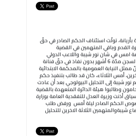
 بأريانة، تولّت استئناف الحكم الصادر في حقّ
رة القدم وباقي المتهمين في القضية
امس في شان نور شيبة واللاعب الدولي
السابق في كرة القدم بعدم سماع الدعى فيما قضت بالسجن مدّة 6 أشهر بدون نفاذ في حقّ فنانة
ممثل النيابة العمومية بالمحكمة الابتدائية
رين، أمس الثلاثاء، كان قد طالب بتنفيذ حكم
ر شيبة إلى التحليل البيولوجي بعد أن عادت
حامون وطالبوا هيئة الدائرة المتعهدة بالقضية
ق أذنت وزيرة العدل للتفقدية العامة بوزارة
خصوص الحكم الصادر ليلة أمس ورفض طلب
ع شيبةوالمتهمين الثلاثة الاخرين للتحليل