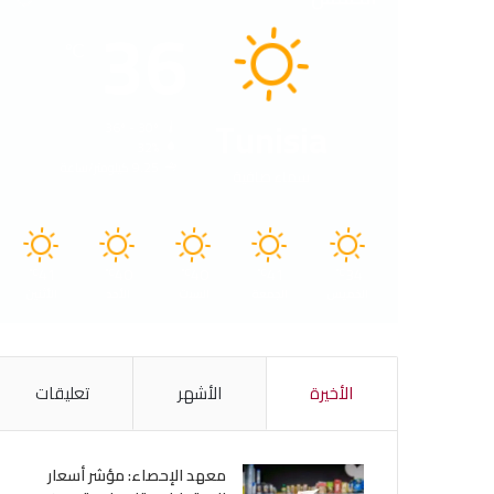
36
℃
Tunisia
36º - 30º
32%
9.25 كيلومتر/ساعة
سماء صافية
41
40
40
41
34
℃
℃
℃
℃
℃
الخميس
الجمعة
السبت
الأحد
الأثنين
الأخيرة
الأشهر
تعليقات
معهد الإحصاء: مؤشر أسعار