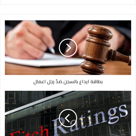
بطاقة ايداع بالسجن ضدّ رجل اعمال