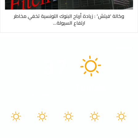
وكالة ‘فيتش’ : زيادة أرباح البنوك التونسية تخفي مخاطر
ارتفاع السيولة…
الطقس
37
℃
Tunisia
40º - 30º
29%
9.33 كيلومتر/ساعة
سماء صافية
41
40
40
40
40
℃
℃
℃
℃
℃
الخميس
الجمعة
السبت
الأحد
الأثنين