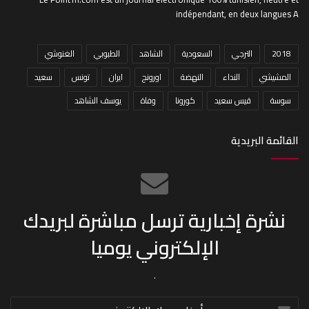
indépendant, en deux langues A
2018
الترجي
السعودية
الشاهد
الطبوبي
الغنوشي
المشيشي
النداء
النهضة
اورونج
ايران
تونس
سعيد
سوسة
قيس سعيد
كورونا
وفاة
يوسف الشاهد
القائمة البريدية
نشرة إخبارية ترسل مباشرة لبريدك
الإلكتروني يوميا
.
أدخل