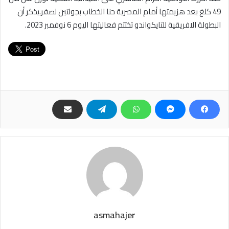
49 كلغ بعد هزيمتها أمام المصرية حنا الخطاب بجولتين لصفر.يذكر أن
البطولة الافريقية للتايكواندو تختتم فعاليتها اليوم 6 نوفمبر 2023.
asmahajer