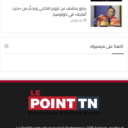
بيترو يكشف عن تزوير انتخابي ويحذّر من «حرب
أهلية» في كولومبيا
منذ يومين
تابعنا على فيسبوك
Le PointTn.com est un journal électronique 100% tunisien, neutre et