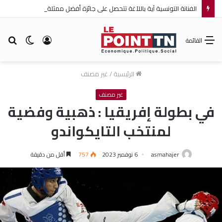
الفنانة التونسية آية باللآغة تتحصل على جائزة أفضل ممثلة ضمن مهرجان عمان السينمائي الدولي
تسجيل
الوضع
بح
القائمة
الدخول
المظلم
عن
الرئيسية
/
غير مصنف
غير مصنف
في بطولة إفريقيا : ذهبية وفضية
لمنتخب التايكواندو
asmahajer
6 نوفمبر 2023
757
أقل من دقيقة