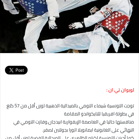
لوبوان تي ان :
توجت التونسية شيماء التومي بالميدالية الذهبية لوزن أقل من 57 كلغ
في بطولة افريقيا للتايكواندو المقامة
منافستها حاليا في العاصمة الإيفوارية ابيدجان.وفازت التومي في
النهائي على الغابونية ايمانويلا اتورا بجولتين لصفر.
كما أحرزت التونسية اكرام الظاهري على الميدالية الفضية لوزن أقل من