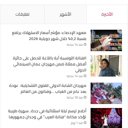
الأخيرة
الأشهر
تعليقات
معهد الإحصاء: مؤشر أسعار الاستهلاك يرتفع
بنسبة 0,2% خلال شهر جويلية 2026
منذ 14 ساعة
الفنانة التونسية آية باللآغة تتحصل على جائزة
أفضل ممثلة ضمن مهرجان عمان السينمائي
الدولي
منذ 14 ساعة
مهرجان الشابة الدولي للفنون التشكيلية: عودة
بعد عام من الغياب …وفنانون من العالم
منذ 18 ساعة
أحلام ترسم ليلة استثنائية في جدة.. سهرة طربية
تؤكد مكانة “فنانة العرب” في وجدان جمهورها
منذ 1 يوم