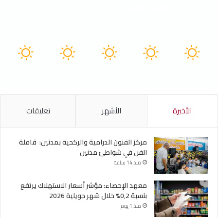
Tunisia
41º - 29º
61%
2.88 كيلومتر/ساعة
سماء صافية
41
40
40
40
41
℃
℃
℃
℃
℃
الجمعة
السبت
الأحد
الأثنين
الثلاثاء
الأخيرة
الأشهر
تعليقات
مركز الفنون الدرامية والركحية بمدنين: قافلة
الفن في شواطئ مدنين
منذ 14 ساعة
معهد الإحصاء: مؤشر أسعار الاستهلاك يرتفع
بنسبة 0,2% خلال شهر جويلية 2026
منذ 1 يوم