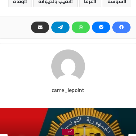
سوسة
غرقا
نقيب بالديوانة
وفاة
carre_lepoint
أحداث