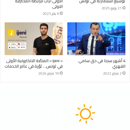
توسيع استثمارته في تونس
الاولى اياب للرابطة المحترفة
الاولى
21 يونيو 2025
6 يناير 2023
4 أشهر سجنا في حق سامي
« ijeni » المنصّة الالكترونية الأولى
الفهري
في تونس… ثوْرة في عالم الخدمات
2 فبراير 2022
19 فبراير 2024
الطقس
29
℃