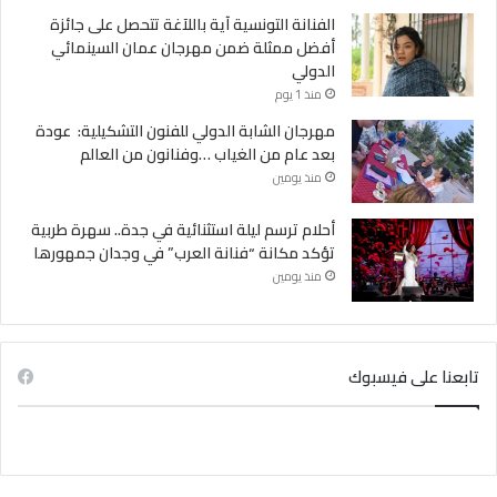
الفنانة التونسية آية باللآغة تتحصل على جائزة
أفضل ممثلة ضمن مهرجان عمان السينمائي
الدولي
منذ 1 يوم
مهرجان الشابة الدولي للفنون التشكيلية: عودة
بعد عام من الغياب …وفنانون من العالم
منذ يومين
أحلام ترسم ليلة استثنائية في جدة.. سهرة طربية
تؤكد مكانة “فنانة العرب” في وجدان جمهورها
منذ يومين
تابعنا على فيسبوك