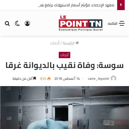
معهد الإحصاء: مؤشر أسعار الاستهلاك يرتفع بنسبة 0,2% خلال شهر جويلية 2026
تسجيل
الوضع
بح
القائمة
الدخول
المظلم
عن
الرئيسية
/
أحداث
أحداث
سوسة: وفاة نقيب بالديوانة غرقا
carre_lepoint
14 أغسطس 2018
835
أقل من دقيقة