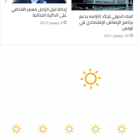
إحالة نجل الراحل معمر القذافي
على الدائرة الجنائية
البنك الدولي يُجدّد التزامه بدعم
برنامج الإنعاش الإقتصادي في
6 ديسمبر 2023
تونس
20 ديسمبر 2021
الطقس
29
℃
Tunisia
40º - 29º
61%
2.66 كيلومتر/ساعة
سماء صافية
41
40
40
40
40
℃
℃
℃
℃
℃