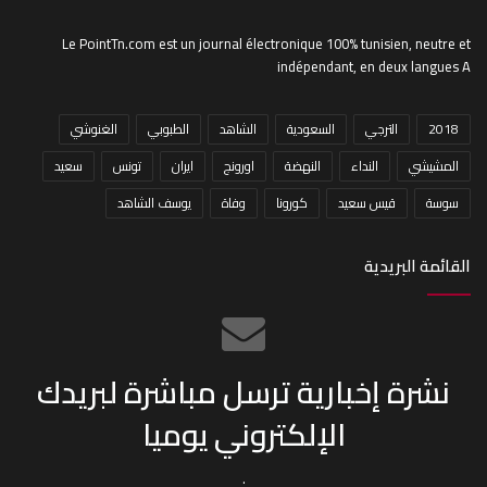
Le PointTn.com est un journal électronique 100% tunisien, neutre et
indépendant, en deux langues A
2018
الترجي
السعودية
الشاهد
الطبوبي
الغنوشي
المشيشي
النداء
النهضة
اورونج
ايران
تونس
سعيد
سوسة
قيس سعيد
كورونا
وفاة
يوسف الشاهد
القائمة البريدية
نشرة إخبارية ترسل مباشرة لبريدك
الإلكتروني يوميا
.