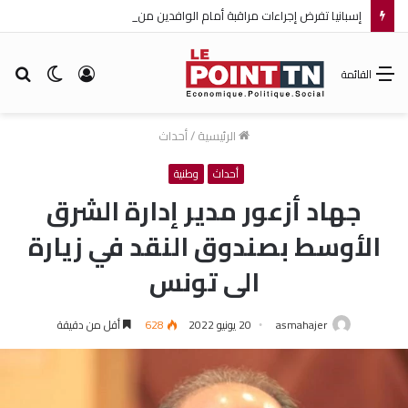
إسبانيا تفرض إجراءات مراقبة أمام الوافدين من إيطاليا!
تسجيل
الوضع
بح
القائمة
الدخول
المظلم
عن
الرئيسية
/
أحداث
أحداث
وطنية
جهاد أزعور مدير إدارة الشرق
الأوسط بصندوق النقد في زيارة
الى تونس
asmahajer
20 يونيو 2022
628
أقل من دقيقة