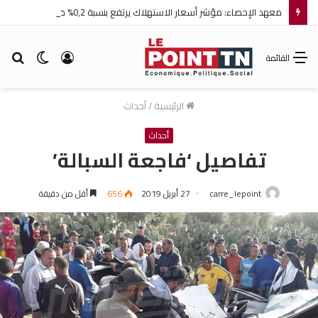
معهد الإحصاء: مؤشر أسعار الاستهلاك يرتفع بنسبة 0,2% خلال شهر جويلية 2026
تسجيل
الوضع
بح
القائمة
الدخول
المظلم
عن
الرئيسية
/
أحداث
أحداث
تفاصيل ‘فاجعة السبالة’
carre_lepoint
27 أبريل 2019
656
أقل من دقيقة