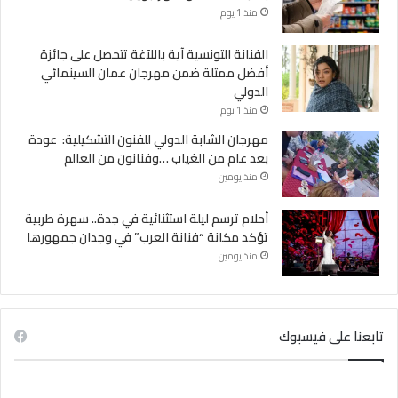
منذ 1 يوم
الفنانة التونسية آية باللآغة تتحصل على جائزة
أفضل ممثلة ضمن مهرجان عمان السينمائي
الدولي
منذ 1 يوم
مهرجان الشابة الدولي للفنون التشكيلية: عودة
بعد عام من الغياب …وفنانون من العالم
منذ يومين
أحلام ترسم ليلة استثنائية في جدة.. سهرة طربية
تؤكد مكانة “فنانة العرب” في وجدان جمهورها
منذ يومين
تابعنا على فيسبوك