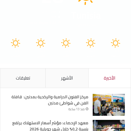
Tunisia
41º - 28º
69%
3.22 كيلومتر/ساعة
سماء صافية
41
40
40
40
41
℃
℃
℃
℃
℃
الجمعة
السبت
الأحد
الأثنين
الثلاثاء
الأخيرة
الأشهر
تعليقات
مركز الفنون الدرامية والركحية بمدنين: قافلة
الفن في شواطئ مدنين
منذ 13 ساعة
معهد الإحصاء: مؤشر أسعار الاستهلاك يرتفع
بنسبة 0,2% خلال شهر جويلية 2026