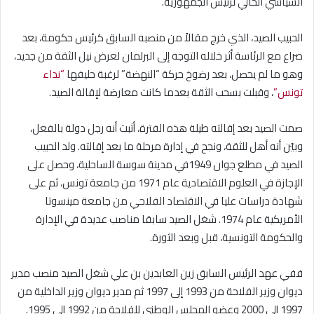
السياسي الحالي لرئيس الجمهورية.
الحبيب الصيد، الذي خرج مقالاً من منصبه السابق كرئيس حكومة، بعد
صراع مع الرئاسة أثر خلاله التوجه إلى البرلمان لعرض نيل الثقة من جديد،
وهو ما لم يحصل، بعد رضوخ حركة “النهضة” لرغبة حليفها
“نداء
تونس”
، وقبلت بسحب الثقة بعدما كانت معارضة لإقالة الصيد.
صمت الصيد بعد إقالته طيلة هذه الفترة، أثبت أنه رجل دولة بالفعل،
وبيّن أنه أهل للثقة، ونجح في إدارة مرحلة ما بعد إقالته. ولد الحبيب
الصيد في مطلع جوان 1949في مدينة سوسة الساحلية، وحصل على
الإجازة في العلوم الاقتصادية عام 1971 من جامعة تونس، ثم على
شهادة دراسات عليا في الاقتصاد الفلاحي من جامعة مينسوتا
الأمريكية عام 1974. شغل الصيد سابقا مناصب عديدة في الإدارة
والحكومة التونسية، قبل وبعد الثورة.
ففي عهد الرئيس السابق زين العابدين بن علي شغل الصيد منصب مدير
ديوان وزير الفلاحة من 1993 إلى 1997 ثم مدير ديوان وزير الداخلية من
1997 إلى 2000 وعضو المجلس الوطني للفلاحة من 1992 إلى 1995.