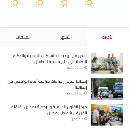
41
40
40
40
35
℃
℃
℃
℃
℃
السبت
الأحد
الأثنين
الثلاثاء
الأربعاء
الأخيرة
الأشهر
تعليقات
تحذير من تهديدات الشبكات الرقمية والذكاء
الاصطناعي على سلامة الأطفال
منذ 22 ساعة
إسبانيا تفرض إجراءات مراقبة أمام الوافدين من
إيطاليا!
منذ 22 ساعة
مركز الفنون الدرامية والركحية بمدنين: قافلة
الفن في شواطئ مدنين
منذ يومين