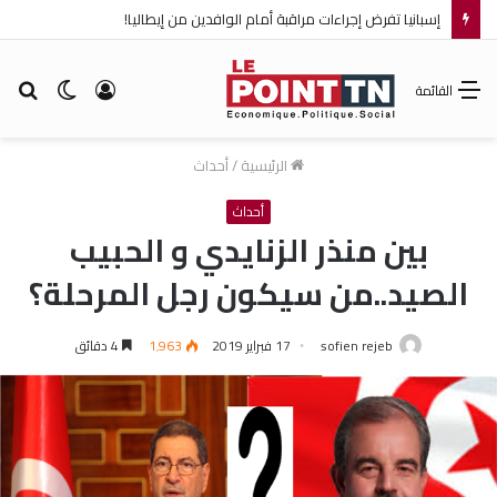
إسبانيا تفرض إجراءات مراقبة أمام الوافدين من إيطاليا!
تسجيل
الوضع
بح
القائمة
الدخول
المظلم
عن
الرئيسية
/
أحداث
أحداث
بين منذر الزنايدي و الحبيب
الصيد..من سيكون رجل المرحلة؟
sofien rejeb
17 فبراير 2019
1٬963
4 دقائق