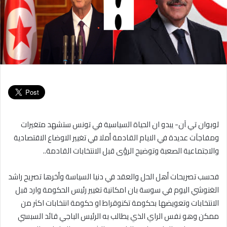
لوبوان تي آن- يبدو ان الحياة السياسية في تونس ستشهد متغيرات
ومفاجآت عديدة في الايام القادمة أملا في تغيير الاوضاع الاقتصادية
والاجتماعية الصعبة وتوضيح الرؤى قبل الانتخابات القادمة..
فحسب تصريحات أهل الحل والعقد في دنيا السياسة وأخرها تصريح راشد
الغنوشي اليوم في سوسة بان امكانية تغيير رئيس الحكومة وارد قبل
الانتخابات وتعويضها بحكومة تكنوقراط او حكومة انتخابات اكثر من
ممكن وهو نفس الراي الذي يطالب به الرئيس الباجي قائد السبسي