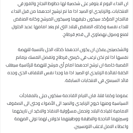
ان النداء اليوم لا يتوفر على شخصية لها حظوظ النجاح والفوز في
الانتخابات..والزنايدي او الصيد اذا ما تم ترشيح احدهما من قبل النداء
فالنجاح المؤكد سيكون حليفهما وسيكون المرشح وكانه المنقض
للنداء نفسه وكذلك المنقض للبلاد التي لم يعد امامها عديد الحلول
لمنع وصول نهضاوي الى قصر قرطاج.
والشخصيتين يمكن ان يكون احدهما كذلك الحل بالنسبة للنهضة
نفسها اذا لم تكن ترغب في كرسي قرطاج وتفضل المسك بزمانم
القصبة خاصة ان ترشح احدهما امام أي مرشح للنهضة للرئاسية سيغلب
الكفة لفائدة الزنايدي او الصيد اذا ما وجدا نفس الالتفاف الذي وجده
قائد السبسي في الانتخابات السابقة.
عموما وكما قلنا، فان الايام القادمة ستكون حبلى بالمفاجآت
السياسية ومنها خروج الزنايدي والصيد الى الأضواء وحتى الى الصفوف
الامامية لقيادة البلاد وتحمل مسؤولية الانقاذ والاكيد ان تاريخهما
وسيرتهما الناجحة والنظيفة ووطنيتهما تخولان لهما تولي المهمة
واعطاء الامل لاغلب التونسيين.