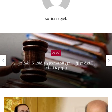
sofien rejeb
أحداث
هيئة السجون تنفي تدهور الحالة الصحية لبعض
المساجين