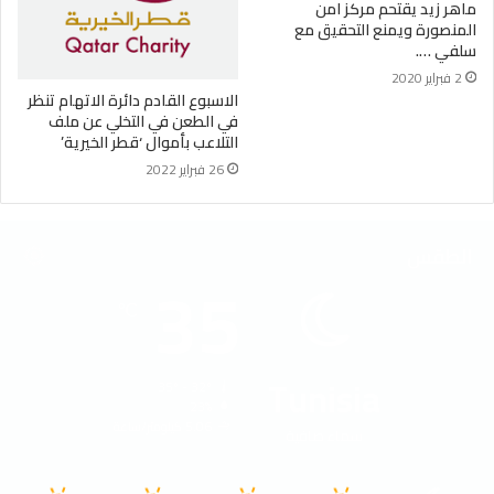
ماهر زيد يقتحم مركز امن
المنصورة ويمنع التحقيق مع
سلفي ….
2 فبراير 2020
الاسبوع القادم دائرة الاتهام تنظر
في الطعن في التخلي عن ملف
التلاعب بأموال ‘قطر الخيرية’
26 فبراير 2022
الطقس
35
℃
Tunisia
35º - 32º
23%
5.06 كيلومتر/ساعة
سماء صافية