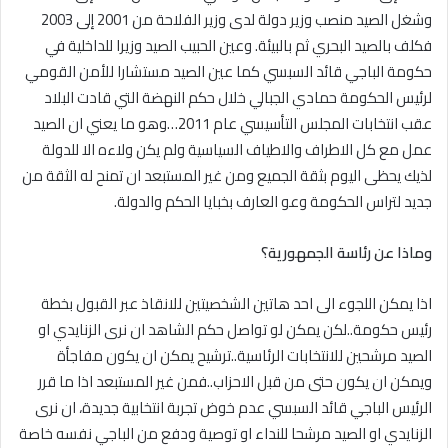
وشغل الصيد منصب وزير دولة لدى وزير الفلاحة من 2001 إلى 2003
فكلف بالصيد البحري ثم بالبيئة. وعين الحبيب الصيد وزيرا للداخلية في
حكومة الباجي قائد السبسي كما عين الصيد مستشارا للأمن القومي
لرئيس الحكومة حمادي الجبالي خلال حكم النهضة التي قادت البلاد
عقب انتخابات المجلس التأسيسي عام 2011…وهو ما يعني ان الصيد
عمل مع كل الاطراف والاطياف السياسية ولم يكن ولاءه الا للدولة
لذيك يحظى اليوم بثقة الجميع ومن غير المستبعد ان تمنح له الثقة من
جديد لتراس الحكومة وعو العارف بخبايا الحكم والدولة.
وماذا عن رئاسة الجمهورية؟
اذا يمكن اللجوء الى احد هاتين الشخصيتين للانقاذ عبر القبول بخطة
رئيس حكومة..لكن يمكن لو تواصل حكم الشاهد ان نرى الزنايدي او
الصيد مرشحين للانتخابات الرئاسية..ترشيح يمكن ان يكون مفاجأة
ويمكن ان يكون حتى من قبل الاحزاب..فمن غير المستبعد اذا ما قرر
الرئيس الباجي قائد السبسي عدم خوض تجربة انتخابية جديدة، ان نرى
الزنايدي او الصيد مرشحا للنداء او توصية ودفع من الباجي نفسه خاصة