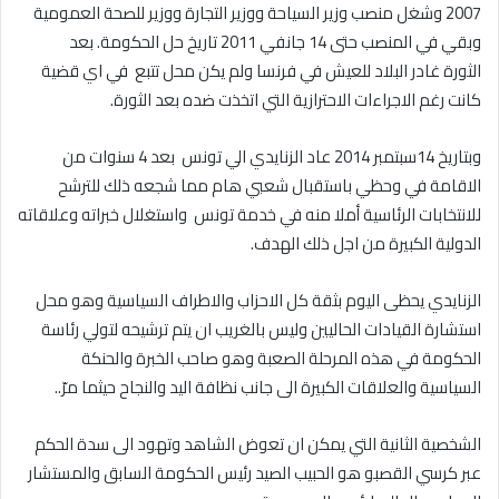
2007 وشغل منصب وزير السياحة ووزير التجارة ووزير للصحة العمومية
وبقي في المنصب حتى 14 جانفي 2011 تاريخ حل الحكومة. بعد
الثورة غادر البلاد للعيش في فرنسا ولم يكن محل تتبع في اي قضية
كانت رغم الاجراءات الاحترازية التي اتخذت ضده بعد الثورة.
وبتاريخ 14سبتمبر 2014 عاد الزنايدي الي تونس بعد 4 سنوات من
الاقامة في وحظي باستقبال شعبي هام مما شجعه ذلك للترشح
للانتخابات الرئاسية أملا منه في خدمة تونس واستغلال خبراته وعلاقاته
الدولية الكبيرة من اجل ذلك الهدف.
الزنايدي يحظى اليوم بثقة كل الاحزاب والاطراف السياسية وهو محل
استشارة القيادات الحاليين وليس بالغريب ان يتم ترشيحه لتولي رئاسة
الحكومة في هذه المرحلة الصعبة وهو صاحب الخبرة والحنكة
السياسية والعلاقات الكبيرة الى جانب نظافة اليد والنجاح حيثما مرّ..
الشخصية الثانية التي يمكن ان تعوض الشاهد وتهود الى سدة الحكم
عبر كرسي القصبو هو الحبيب الصيد رئيس الحكومة السابق والمستشار