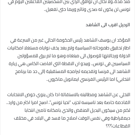
منذ مدة..ولا نخال ان توافق الراي بين الشخصيتين الفاعلتين اليوم في
تونس لن يكون له صدى وتاثير وربما حتى تفعيل..
الرحيل اقرب الى الشاهد
المؤكد ان يوسف الشاهد رئيس الحكومة الحالي غير من السرعة في
اطار تحقيق طموحاته السياسية ولم يعد يخف نواياه مستغلا امكانيات
الدولة ورجالاتها للوصول الى مبتغاه وهو ما لم يرق للمسؤولين
السياسيين في تونس.. ويبدو ان النقطة التي افاضت الكاس هي زيارة
الشاهد الى فرنسا وتقديمه لبرامجه المستقبلية (الى حد ما برنامج
انتخابي) اما الرئيس الفرنسي ايمانويل ماكرون..
التخلي عن الشاهد ومطالبته بالاستقالة اذا كان ينوي خوض الانتخابات
القادمة خاصة بعد تاسيسه لحزب “تحيا تونس”، اصبح امرا اكثر من وارد..
لكم من سيكون البديل المنقض والذي بامكانه تامين انتخابا
ديمقراطية وفي نفس الوقت اصلاح ما فسد في البلاد في مختلف
القطاعات؟؟؟