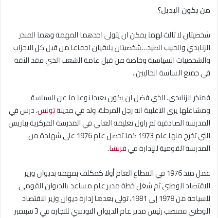
من يكون البديل؟
شخصيتان لا ثالث لهما يمكن ان يتولى احدهما المهمة وهما المنذر
الزنايدي والحبيب الصيد…شخصيتان يلاقيان اجماعا من قبل كل الاحزاب
والشخصيات السياسية وخاصة من قبل عامة الشعب الذي فقد الثقة
في جميع الساسة الحاليين..
فمنذر الزنايدي، الذي فضل ان يكون بعيدا نوعا ما عن السياسة
ومشاغلها يرى الاغلبية انه رجل المرحلة، ولد في مدينة
تونس
، درس في
المدرسة الصادقية ثم زاول تعليمه العالي في المدرسة المركزية بباريس
التي تخرج منها عام 1973 كما تحصل عام 1976 على شهادة من
المدرسة القومية للإدارة في
فرنسا
.
عمل منذ 1976 في القطاع العام أولا كمكلف بمهمة بديوان وزير
الاقتصاد الوطني ثم شغل خطة مدير عام مساعد بالديوان القومي
للسياحة من 1978 إلى 1981، تولى بعدها إدارة ديوان وزير الاقتصاد
الوطني فمنصب رئيس مدير عام الديوان التونسي للتجارة في 3 سبتمبر