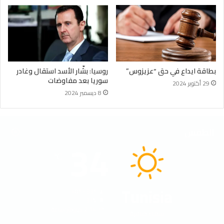
بطاقة ايداع في حق “عزيزوس”
روسيا: بشّار الأسد استقال وغادر
سوريا بعد مفاوضات
29 أكتوبر 2024
8 ديسمبر 2024
الطقس
34
℃
Tunisia
40º - 33º
31%
2.14 كيلومتر/ساعة
سماء صافية