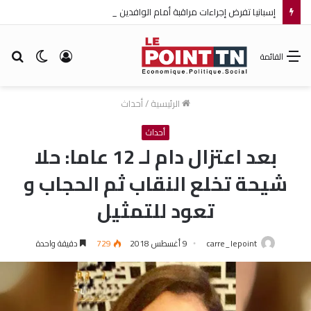
إسبانيا تفرض إجراءات مراقبة أمام الوافدين من إيطاليا!
تسجيل
الوضع
بح
القائمة
الدخول
المظلم
عن
الرئيسية
/
أحداث
أحداث
بعد اعتزال دام لـ 12 عاما: حلا
شيحة تخلع النقاب ثم الحجاب و
تعود للتمثيل
carre_lepoint
9 أغسطس 2018
729
دقيقة واحدة