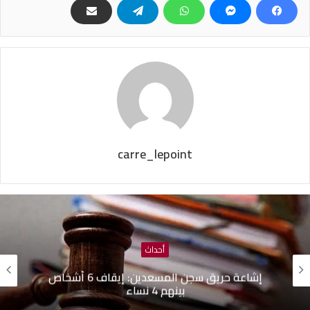
carre_lepoint
أحداث
إشاعة حريق سجن المسعدين: ‬إيقاف 6 أشخاص
بينهم 4 نساء