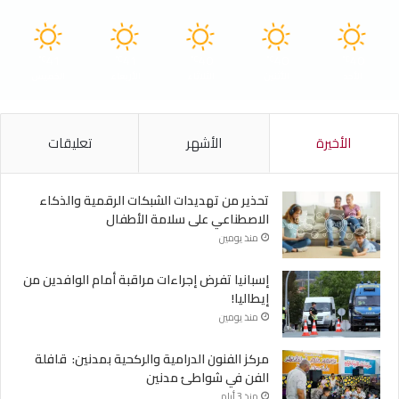
41
41
40
40
40
℃
℃
℃
℃
℃
الأحد
الأثنين
الثلاثاء
الأربعاء
الخميس
الأخيرة
الأشهر
تعليقات
تحذير من تهديدات الشبكات الرقمية والذكاء
الاصطناعي على سلامة الأطفال
منذ يومين
إسبانيا تفرض إجراءات مراقبة أمام الوافدين من
إيطاليا!
منذ يومين
مركز الفنون الدرامية والركحية بمدنين: قافلة
الفن في شواطئ مدنين
منذ 3 أيام