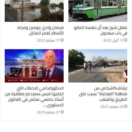
مقتل شيخ بعد أن دهسه المترو
فيضان وادي جومين ومياه
في باب سعدون
الأمطار تغمر المنازل
13 أبريل 2022
17 سبتمبر 2022
ايقاف9اشخاص من
الدكتورالحامي الاخطاء التي
منطقة”العجابنة” بسبب غلق
ارتكبها قيس سعيدغير مغتفرة من
الطريق والشغب
أستاذ جامعي مختص في القانون
الدستوري…
23 سبتمبر 2021
27 سبتمبر 2019