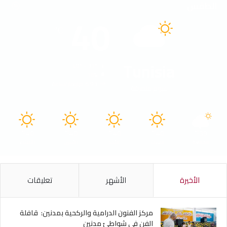
الطقس
40
℃
Tunisia
40º - 31º
18%
6.93 كيلومتر/ساعة
غيوم متفرقة
40
40
40
40
39
℃
℃
℃
℃
℃
الجمعة
السبت
الأحد
الأثنين
الثلاثاء
الأخيرة
الأشهر
تعليقات
مركز الفنون الدرامية والركحية بمدنين: قافلة
الفن في شواطئ مدنين