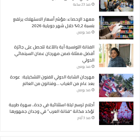
منذ 23 ساعة
معهد الإحصاء: مؤشر أسعار الاستهلاك يرتفع
بنسبة 0,2% خلال شهر جويلية 2026
منذ يومين
الفنانة التونسية آية باللآغة تتحصل على جائزة
أفضل ممثلة ضمن مهرجان عمان السينمائي
الدولي
منذ يومين
مهرجان الشابة الدولي للفنون التشكيلية: عودة
بعد عام من الغياب …وفنانون من العالم
منذ يومين
أحلام ترسم ليلة استثنائية في جدة.. سهرة طربية
تؤكد مكانة “فنانة العرب” في وجدان جمهورها
منذ 3 أيام