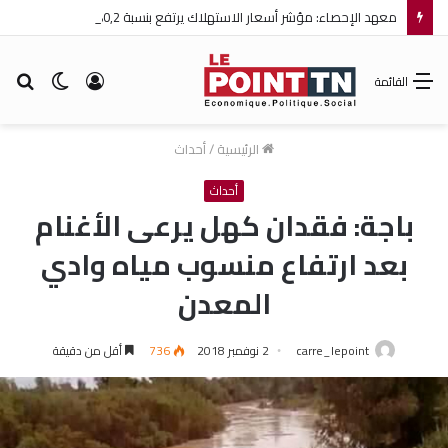
معهد الإحصاء: مؤشر أسعار الاستهلاك يرتفع بنسبة 0,2% خلال شهر جويلية 2026
تسجيل
الوضع
بح
القائمة
الدخول
المظلم
عن
الرئيسية
/
أحداث
أحداث
باجة: فقدان كهل يرعى الأغنام
بعد ارتفاع منسوب مياه وادي
المعدن
carre_lepoint
2 نوفمبر 2018
736
أقل من دقيقة