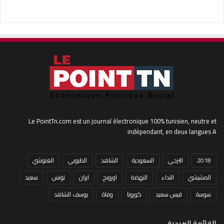
Le PointTn.com est un journal électronique 100% tunisien, neutre et
indépendant, en deux langues A
2018
الترجي
السعودية
الشاهد
الطبوبي
الغنوشي
المشيشي
النداء
النهضة
اورونج
ايران
تونس
سعيد
سوسة
قيس سعيد
كورونا
وفاة
يوسف الشاهد
القائمة البريدية