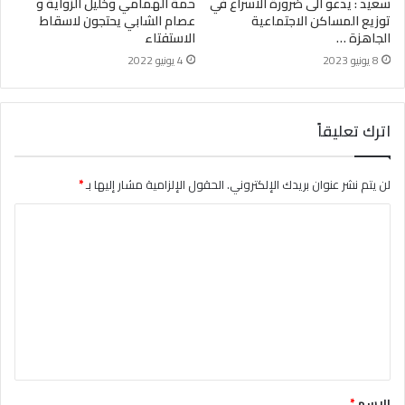
سعيد : يدعو الى ضرورة الاسراع في
حمة الهمامي وخليل الزواية و
توزيع المساكن الاجتماعية
عصام الشابي يحتجون لاسقاط
الجاهزة …
الاستفتاء
8 يونيو 2023
4 يونيو 2022
اترك تعليقاً
لن يتم نشر عنوان بريدك الإلكتروني.
الحقول الإلزامية مشار إليها بـ
*
ا
ل
ت
ع
ل
ي
ق
الاسم
*