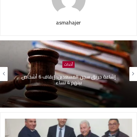
asmahajer
أحداث
إشاعة حريق سجن المسعدين: ‬إيقاف 6 أشخاص
بينهم 4 نساء