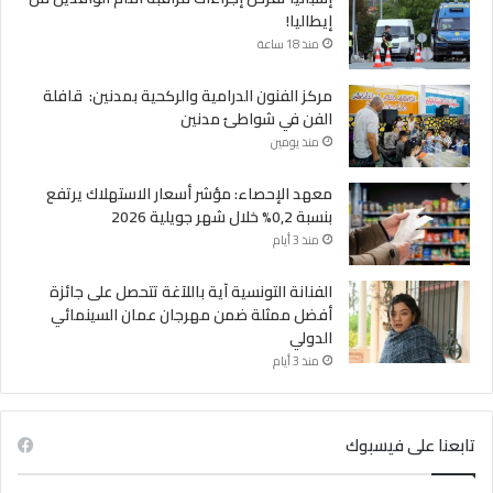
إيطاليا!
منذ 18 ساعة
مركز الفنون الدرامية والركحية بمدنين: قافلة
الفن في شواطئ مدنين
منذ يومين
معهد الإحصاء: مؤشر أسعار الاستهلاك يرتفع
بنسبة 0,2% خلال شهر جويلية 2026
منذ 3 أيام
الفنانة التونسية آية باللآغة تتحصل على جائزة
أفضل ممثلة ضمن مهرجان عمان السينمائي
الدولي
منذ 3 أيام
تابعنا على فيسبوك