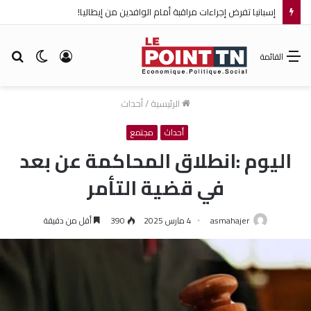
إسبانيا تفرض إجراءات مراقبة أمام الوافدين من إيطاليا!
تسجيل
الوضع
بح
القائمة
الدخول
المظلم
عن
الرئيسية
/
أحداث
أحداث
مجتمع
اليوم :انطلاق المحاكمة عن بعد
في قضية التأمر
asmahajer
4 مارس 2025
390
أقل من دقيقة