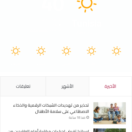
40
Tunisia
40º - 32º
15%
4.04 كيلومتر/ساعة
سماء صافية
41
40
40
40
40
℃
℃
℃
℃
℃
السبت
الأحد
الأثنين
الثلاثاء
الأربعاء
الأخيرة
الأشهر
تعليقات
تحذير من تهديدات الشبكات الرقمية والذكاء
الاصطناعي على سلامة الأطفال
منذ 18 ساعة
إسبانيا تفرض إجراءات مراقبة أمام الوافدين من