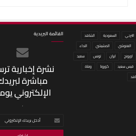
القائمة البريدية
الترجي
السعودية
الشاهد
الغنوشي
المشيشي
النداء
اورونج
ايران
تونس
سعيد
نشرة إخبارية تر
قيس سعيد
كورونا
وفاة
مباشرة لبريدك
هد
الإلكتروني يومي
.
أدخل
بريدك
الإلكتروني