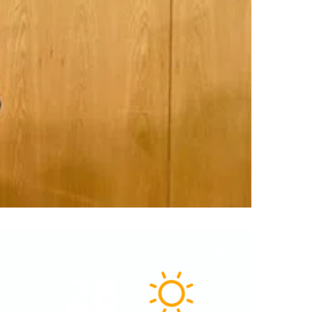
الطقس
28
℃