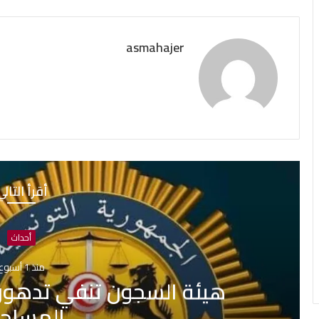
asmahajer
أقرأ التال
أحداث
منذ 1 أسبوع
هيئة السجون تنفي تدهور 
المساج