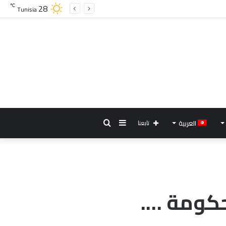
28
℃
Tunisia
إضافة
بحث
العربية
تابعنا
عمود
عن
جانبي
حكومة ….