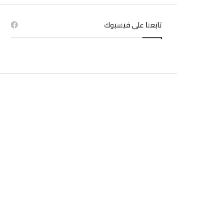
4 نساء
تابعنا على فيسبوك
منذ 3 أسابيع
منذ 4 أسابيع
منذ 1 أسبوع
الخبير في المناخ : التيار الساحب موجود أساسا في الشواطئ الرملية
جامعة النقل تدعو منظوريها إلى عدم المشاركة في إضراب يوم غد الإثنين