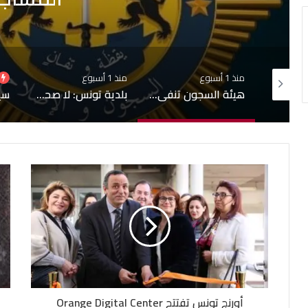
منذ 1 أسبوع
منذ 1 أسبوع
إشاعة حريق سجن المسعدين: ‬إيقاف 6 أشخاص بينهم 4 نساء
هيئة السجون تنفي تدهور الحالة الصحية لبعض المساجين
بلدية تونس: لا صحة لبيع قبور بمقبرة الجلاز والابحاث جارية حول التجاوزات وشبهات التدليس
أورنج تونس تفتتح Orange Digital Center