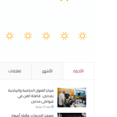
Tunisia
41º - 28º
69%
3.22 كيلومتر/ساعة
سماء صافية
41
40
40
40
41
℃
℃
℃
℃
℃
الجمعة
السبت
الأحد
الأثنين
الثلاثاء
الأخيرة
الأشهر
تعليقات
مركز الفنون الدرامية والركحية
بمدنين: قافلة الفن في
شواطئ مدنين
منذ 13 ساعة
معهد الإحصاء: مؤشر أسعار