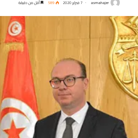
asmahajer
7 فبراير 2020
589
أقل من دقيقة