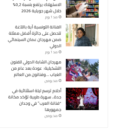
الاستهلاك يرتفع بنسبة 0,2%
خلال شهر جويلية 2026
منذ 1 يوم
الفنانة التونسية آية باللآغة
تتحصل على جائزة أفضل ممثلة
ضمن مهرجان عمان السينمائي
الدولي
منذ 1 يوم
مهرجان الشابة الدولي للفنون
التشكيلية: عودة بعد عام من
الغياب …وفنانون من العالم
منذ يومين
أحلام ترسم ليلة استثنائية في
أحداث
جدة.. سهرة طربية تؤكد مكانة
“فنانة العرب” في وجدان
جمهورها
منذ يومين
منذ 1 أسبوع
إشاعة حريق سجن المسعدين: ‬إيقاف 6 أشخاص بينهم