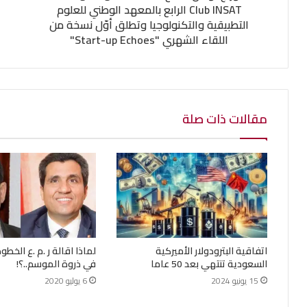
Club INSAT الرابع بالمعهد الوطني للعلوم
التطبيقية والتكنولوجيا وتطلق أوّل نسخة من
اللقاء الشهري "Start-up Echoes"
مقالات ذات صلة
اتفاقية البترودولار الأميركية
لماذا اقالة ر .م .ع الخطو
السعودية تنتهي بعد 50 عاما
في ذروة الموسم..؟!
15 يونيو 2024
6 يوليو 2020