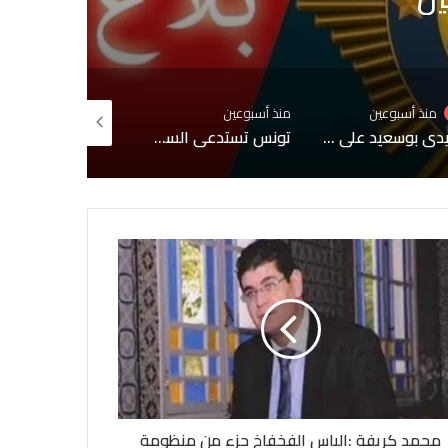
منذ أسبوعين
منذ أسبوعين
منذ 3 أسابيع
سيدي بوسعيد على قائمة التراث العالمي لليونسكو
تونس تستدعي السفيرة الفرنسية لإبلاغها احتجاجًا شديد اللهجة إثر حوار إعلامي مع مطلوب للعدالة
محمد كريفة :الياس الفخفاخ جزء من منظومة