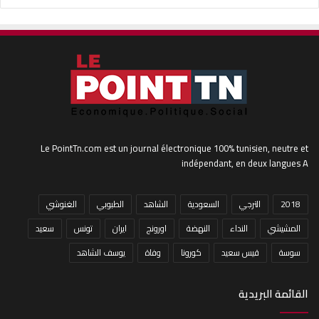
Le PointTn.com est un journal électronique 100% tunisien, neutre et
indépendant, en deux langues A
2018
الترجي
السعودية
الشاهد
الطبوبي
الغنوشي
المشيشي
النداء
النهضة
اورونج
ايران
تونس
سعيد
سوسة
قيس سعيد
كورونا
وفاة
يوسف الشاهد
القائمة البريدية