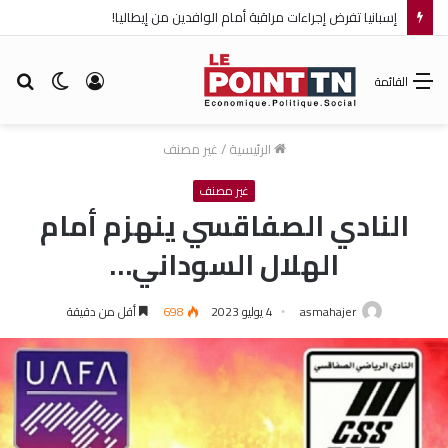
إسبانيا تفرض إجراءات مراقبة أمام الوافدين من إيطاليا!
تسجيل
الوضع
بح
القائمة
الدخول
المظلم
عن
الرئيسية
/
غير مصنف
غير مصنف
النادي الصفاقسي ينهزم أمام
الهلال السوداني…
asmahajer
4 يوليو 2023
698
أقل من دقيقة