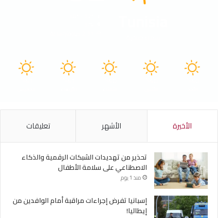
Tunisia
40º - 32º
37%
2.31 كيلومتر/ساعة
سماء صافية
41
41
40
40
40
℃
℃
℃
℃
℃
الأحد
الأثنين
الثلاثاء
الأربعاء
الخميس
الأخيرة
الأشهر
تعليقات
تحذير من تهديدات الشبكات الرقمية والذكاء
الاصطناعي على سلامة الأطفال
منذ 1 يوم
إسبانيا تفرض إجراءات مراقبة أمام الوافدين من
إيطاليا!