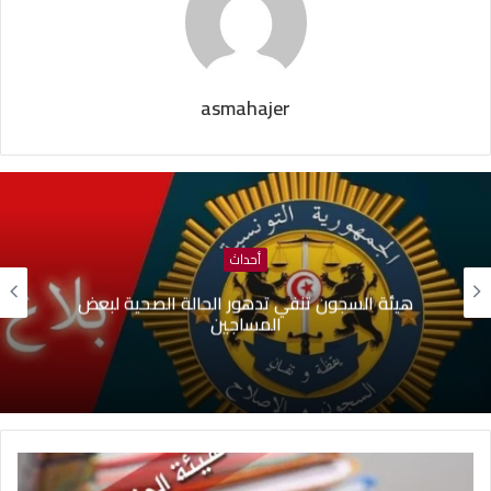
asmahajer
أحداث
هيئة السجون تنفي تدهور الحالة الصحية لبعض
المساجين