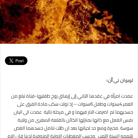
لوبوان تي ﺁن꞉
عمدت امرأة في عقدها الثاني إلى إزهاق روح طفليها-فتاة تبلغ من
العمر 4سنوات وطفل 6سنوات – إذ تولت سكب مادة الفرق على
جسديهما ثم اضرمت النار فيهما و في مرحلة تالية عمدت الى اتيان
نفس الفعل مع ذاتها بمنزلها الكائن بالقلعة الصغرى من ولاية
سوسة مخيرة وضع حد لحياتها بعد ان ظلت تتامل جسدهما الغض
تلتهمه السنة اللهب .وحسب المعطيات الاولية المتوفرة لدينا فان الام