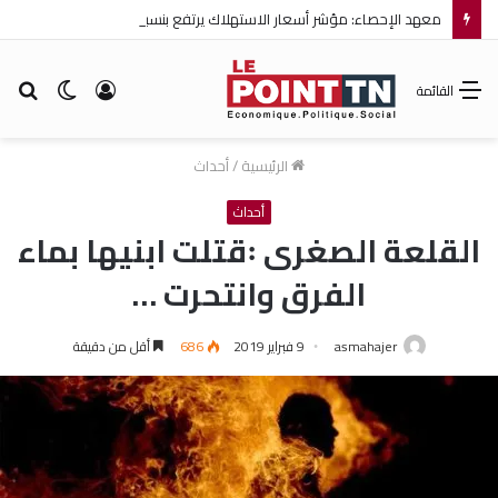
معهد الإحصاء: مؤشر أسعار الاستهلاك يرتفع بنسبة 0,2% خلال شهر جويلية 2026
تسجيل
الوضع
بح
القائمة
الدخول
المظلم
عن
الرئيسية
/
أحداث
أحداث
القلعة الصغرى ꞉قتلت ابنيها بماء
الفرق وانتحرت …
asmahajer
9 فبراير 2019
686
أقل من دقيقة