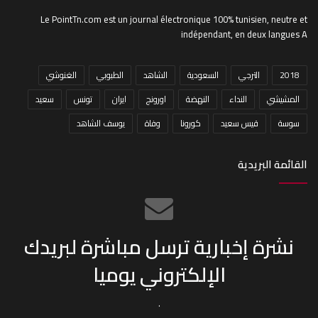
Le PointTn.com est un journal électronique 100% tunisien, neutre et
indépendant, en deux langues A
2018
الترجي
السعودية
الشاهد
الطبوبي
الغنوشي
المشيشي
النداء
النهضة
اورونج
ايران
تونس
سعيد
سوسة
قيس سعيد
كورونا
وفاة
يوسف الشاهد
القائمة البريدية
نشرة إخبارية ترسل مباشرة لبريدك
الإلكتروني يوميا
.