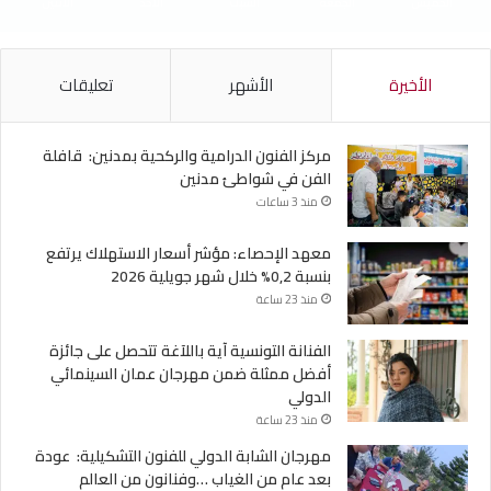
الخميس
الجمعة
السبت
الأحد
الأثنين
الأخيرة
الأشهر
تعليقات
مركز الفنون الدرامية والركحية بمدنين: قافلة
الفن في شواطئ مدنين
منذ 3 ساعات
معهد الإحصاء: مؤشر أسعار الاستهلاك يرتفع
بنسبة 0,2% خلال شهر جويلية 2026
منذ 23 ساعة
الفنانة التونسية آية باللآغة تتحصل على جائزة
أفضل ممثلة ضمن مهرجان عمان السينمائي
الدولي
منذ 23 ساعة
مهرجان الشابة الدولي للفنون التشكيلية: عودة
بعد عام من الغياب …وفنانون من العالم