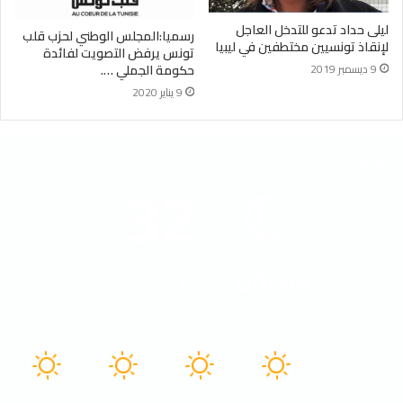
ليلى حداد تدعو للتدخل العاجل
رسميا:المجلس الوطني لحزب قلب
لإنقاذ تونسيين مختطفين في ليبيا
تونس يرفض التصويت لفائدة
9 ديسمبر 2019
حكومة الجملي ….
9 يناير 2020
الطقس
32
℃
Tunisia
32º - 30º
40%
6.51 كيلومتر/ساعة
سماء صافية
41
40
40
41
32
℃
℃
℃
℃
℃