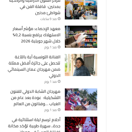
مركز الفنون الدرامية والركحية
بمدنين: قافلة الفن في
شواطئ مدنين
منذ 9 ساعات
معهد الإحصاء: مؤشر أسعار
الاستهلاك يرتفع بنسبة 0,2%
خلال شهر جويلية 2026
منذ 1 يوم
الفنانة التونسية آية باللآغة
تتحصل على جائزة أفضل ممثلة
ضمن مهرجان عمان السينمائي
الدولي
منذ 1 يوم
مهرجان الشابة الدولي للفنون
التشكيلية: عودة بعد عام من
الغياب …وفنانون من العالم
منذ 1 يوم
أحلام ترسم ليلة استثنائية في
جدة.. سهرة طربية تؤكد مكانة