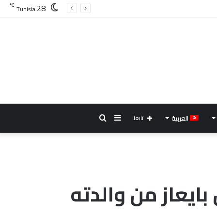
28
℃
Tunisia
إضافة
بحث
العربية
تابعنا
عمود
عن
جانبي
بايعاز من والدته