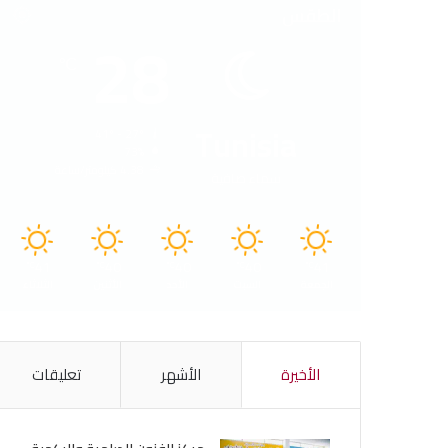
الطقس
28
℃
Tunisia
41º - 27º
73%
4.38 كيلومتر/ساعة
سماء صافية
41
40
40
40
41
℃
℃
℃
℃
℃
الجمعة
السبت
الأحد
الأثنين
الثلاثاء
الأخيرة
الأشهر
تعليقات