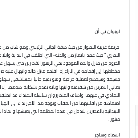
لوبوان تي أن
النصري ” حيث عمد بايعاز من والدته- التي اطلقت في البداية وابلا 
الخروج من منزل والده الموجود بحي الزهور القصرين حتى يسهل علي
مخططها إلى إقحامه في النزاع إذ اقتحم منزل خاله وانهال عليه ضرب
جسيمة وسيخضع لعملية جراحية وهو يقيم حاليا بمستشفى سهلول ينتظ
يعاني الامرين من شقيقته وابنها وبانه تقدم بشكاية ضدهما إلا انه
امتعاضه من افلاتهما من العقاب ويوجه هذا الأخير نداء الى الهياك
الابتدائية بالقصرين للتدخل في هذه المظلمة التي يعيشها واتخاذ ا
منثورا.
اسماء وهاجر