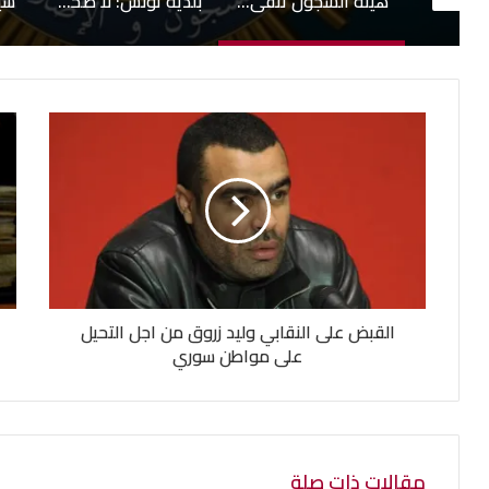
هيئة السجون تنفي تدهور الحالة الصحية لبعض المساجين
بلدية تونس: لا صحة لبيع قبور بمقبرة الجلاز والابحاث جارية حول التجاوزات وشبهات التدليس
سيدي بوسعيد على قائمة التراث العالمي لليونسكو
القبض على النقابي وليد زروق من اجل التحيل
على مواطن سوري
مقالات ذات صلة