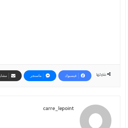
شاركها
فيسبوك
ماسنجر
مشارك
carre_lepoint