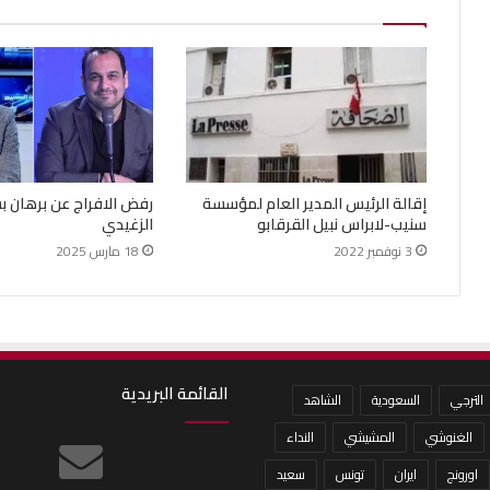
إقالة الرئيس المدير العام لمؤسسة
رفض الافراج عن برهان 
سنيب-لابراس نبيل القرقابو
الزغيدي
3 نوفمبر 2022
18 مارس 2025
القائمة البريدية
الترجي
السعودية
الشاهد
الغنوشي
المشيشي
النداء
اورونج
ايران
تونس
سعيد