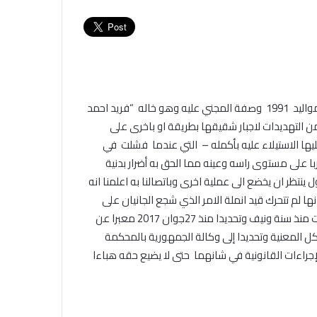
جريمة غريبة الاطوار من حيث صفة الجاني الرئيسي وهو شاب من مواليد 1991 وصفة المجني عليه وهو خاله “فريد احمد
من التهديدات لاجبار شقيقها بطريقة او باخرى على
ها الاستيلاء عليه بأكمله – التي عندما فشلت في
ا على مستوى راسه وعينه مما الحق به أضرار بدنية
ر ان يخضع الى عملية اخرى وباتصالنا به اعلمنا انه
ا لم تتحرك قيد انملة الامر الذي شجع الجانيان على
التمادي في غيهما واضاف المتضرر وان سلسلة الاعتداء قد انطلقت منذ سنة ونيف وتحديدا منذ 27جوان 2017 معبرا عن
ل المعنية وتحديدا إلى وكالة الجمهورية بالمحكمة
لإجراءات القانونية في شانهما حتى لا يضيع حقه هباءا