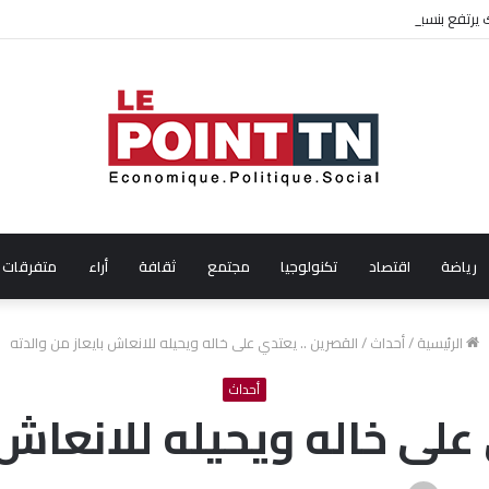
ال شهر جويلية 2026
رياضة
اقتصاد
تكنولوجيا
مجتمع
ثقافة
أراء
متفرقات
الرئيسية
/
أحداث
/
القصرين .. يعتدي على خاله ويحيله للانعاش بايعاز من والدته
أحداث
على خاله ويحيله للانعاش 