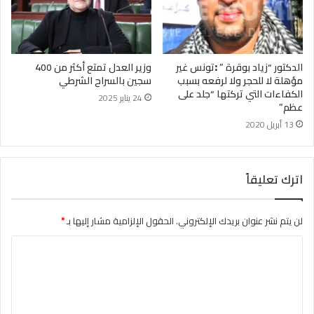
الدكتور “زياد بوقرة ” ꓽتونس غير
وزير العدل تمتع أكثر من 400
مؤهلة لا للحجر ولا لرفعه بسبب
سجين بالسراح الشرطي
الكفاءات التي تركتها “جلد على
24 يناير 2025
عظم”
13 أبريل 2020
اترك تعليقاً
لن يتم نشر عنوان بريدك الإلكتروني.
الحقول الإلزامية مشار إليها بـ
*
ا
ل
ت
ع