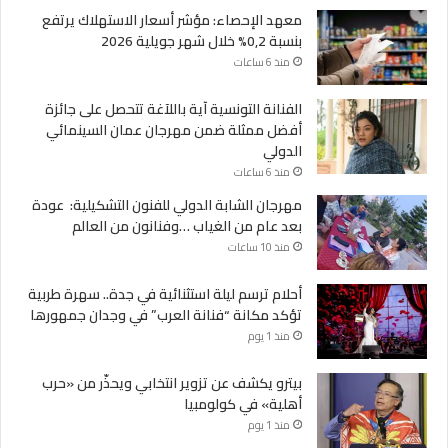
معهد الإحصاء: مؤشر أسعار الاستهلاك يرتفع
بنسبة 0,2% خلال شهر جويلية 2026
منذ 6 ساعات
الفنانة التونسية آية باللآغة تتحصل على جائزة
أفضل ممثلة ضمن مهرجان عمان السينمائي
الدولي
منذ 6 ساعات
مهرجان الشابة الدولي للفنون التشكيلية: عودة
بعد عام من الغياب …وفنانون من العالم
منذ 10 ساعات
أحلام ترسم ليلة استثنائية في جدة.. سهرة طربية
تؤكد مكانة “فنانة العرب” في وجدان جمهورها
منذ 1 يوم
بيترو يكشف عن تزوير انتخابي ويحذّر من «حرب
أهلية» في كولومبيا
منذ 1 يوم