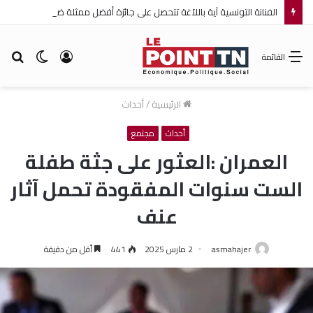
الفنانة التونسية آية باللآغة تتحصل على جائزة أفضل ممثلة ضمن مهرجان عمان السينمائي الدولي
تسجيل
الوضع
بح
القائمة
الدخول
المظلم
عن
الرئيسية
/
أحداث
أحداث
مجتمع
العمران :العثور على جثة طفلة
الست سنوات المفقودة تحمل آثار
عنف
asmahajer
2 مارس 2025
441
أقل من دقيقة