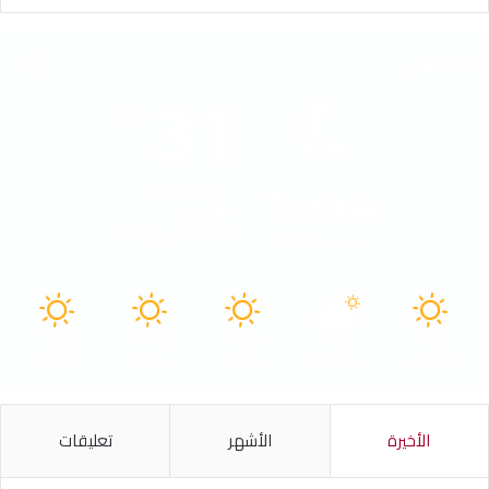
الطقس
31
℃
Tunisia
40º - 30º
38%
7.44 كيلومتر/ساعة
سماء صافية
41
40
40
41
40
℃
℃
℃
℃
℃
الخميس
الجمعة
السبت
الأحد
الأثنين
الأخيرة
الأشهر
تعليقات