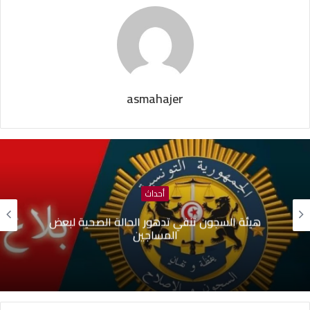
asmahajer
أحداث
هيئة السجون تنفي تدهور الحالة الصحية لبعض
المساجين