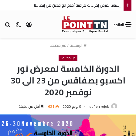
إسبانيا تفرض إجراءات مراقبة أمام الوافدين من إيطاليا!
تسجيل
الوضع
بح
القائمة
الدخول
المظلم
عن
الرئيسية
/
غير مصنف
غير مصنف
الدورة الخامسة لمعرض نور
اكسبو بصفاقس من 23 الى 30
نوفمبر 2020
sofien rejeb
9 يوليو 2020
621
أقل من دقيقة