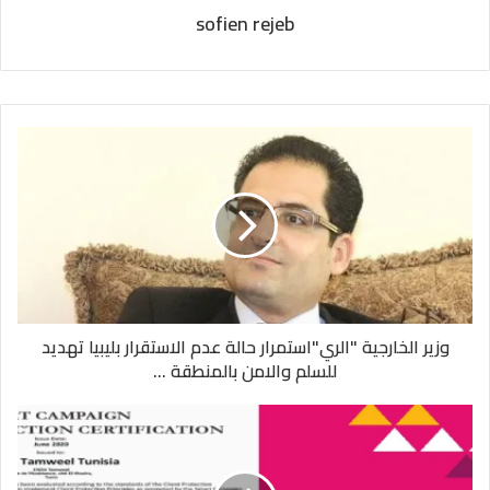
sofien rejeb
وزير الخارجية "الري"استمرار حالة عدم الاستقرار بليبيا تهديد
للسلم والامن بالمنطقة ...