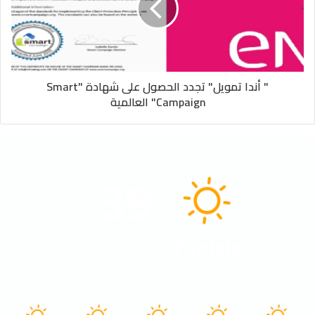
" أندا تمويل" تجدد الحصول على شهادة "Smart
Campaign" العالمية
الطقس
39
℃
Tunisia
40º - 32º
18%
3.37 كيلومتر/ساعة
سماء صافية