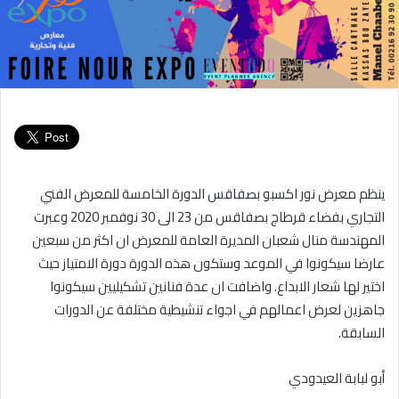
ينظم معرض نور اكسبو بصفاقس الدورة الخامسة للمعرض الفني
التجاري بفضاء قرطاج بصفاقس من 23 الى 30 نوفمبر 2020 وعبرت
المهندسة منال شعبان المديرة العامة للمعرض ان اكثر من سبعين
عارضا سيكونوا في الموعد وستكون هذه الدورة دورة الامتياز حيث
اختير لها شعار الابداع. واضافت ان عدة فنانين تشكيليين سيكونوا
جاهزين لعرض اعمالهم في اجواء تنشيطية مختلفة عن الدورات
السابقة.
أبو لبابة العيدودي