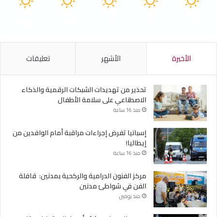
41
40
40
40
40
℃
℃
℃
℃
℃
السبت
الأحد
الأثنين
الثلاثاء
الأربعاء
الأخيرة
الأشهر
تعليقات
تحذير من تهديدات الشبكات الرقمية والذكاء
الاصطناعي على سلامة الأطفال
منذ 16 ساعة
إسبانيا تفرض إجراءات مراقبة أمام الوافدين من
إيطاليا!
منذ 16 ساعة
مركز الفنون الدرامية والركحية بمدنين: قافلة
الفن في شواطئ مدنين
منذ يومين