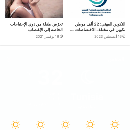
التكوين المهني: 22 ألف موطن
تعرّض طفلة من ذوي الإحتياجات
تكوين في مختلف الاختصاصات ….
الخاصة إلى الإغتصاب
16 أغسطس 2023
16 نوفمبر 2021
الطقس
32
℃
Tunisia
40º - 29º
37%
10.95 كيلومتر/ساعة
سماء صافية