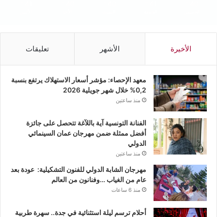
41
40
40
41
40
℃
℃
℃
℃
℃
الخميس
الجمعة
السبت
الأحد
الأثنين
الأخيرة
الأشهر
تعليقات
معهد الإحصاء: مؤشر أسعار الاستهلاك يرتفع بنسبة
0,2% خلال شهر جويلية 2026
منذ ساعتين
الفنانة التونسية آية باللآغة تتحصل على جائزة
أفضل ممثلة ضمن مهرجان عمان السينمائي
الدولي
منذ ساعتين
مهرجان الشابة الدولي للفنون التشكيلية: عودة بعد
عام من الغياب …وفنانون من العالم
منذ 6 ساعات
أحلام ترسم ليلة استثنائية في جدة.. سهرة طربية