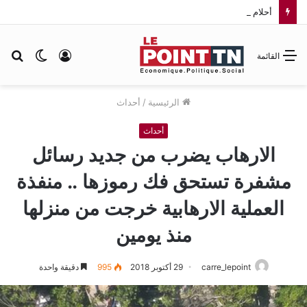
أحلام ترسم ليلة استثنائية في جدة.. سهرة طربية تؤكد مكانة “فنانة العرب” في وجدان جمهورها
تسجيل
الوضع
بح
القائمة
الدخول
المظلم
عن
الرئيسية
/
أحداث
أحداث
الارهاب يضرب من جديد رسائل
مشفرة تستحق فك رموزها .. منفذة
العملية الارهابية خرجت من منزلها
منذ يومين
carre_lepoint
29 أكتوبر 2018
995
دقيقة واحدة