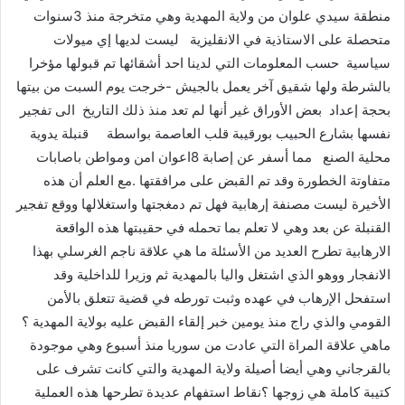
منطقة سيدي علوان من ولاية المهدية وهي متخرجة منذ 3سنوات
متحصلة على الاستاذية في الانقليزية ليست لديها إي ميولات
سياسية حسب المعلومات التي لدينا احد أشقائها تم قبولها مؤخرا
بالشرطة ولها شقيق آخر يعمل بالجيش -خرجت يوم السبت من بيتها
بحجة إعداد بعض الأوراق غير أنها لم تعد منذ ذلك التاريخ الى تفجير
نفسها بشارع الحبيب بورقيبة قلب العاصمة بواسطة قنبلة يدوية
محلية الصنع مما أسفر عن إصابة 8اعوان امن ومواطن باصابات
متفاوتة الخطورة وقد تم القبض على مرافقتها .مع العلم أن هذه
الأخيرة ليست مصنفة إرهابية فهل تم دمغجتها واستغلالها ووقع تفجير
القنبلة عن بعد وهي لا تعلم بما تحمله في حقيبتها هذه الواقعة
الارهابية تطرح العديد من الأسئلة ما هي علاقة ناجم الغرسلي بهذا
الانفجار ووهو الذي اشتغل واليا بالمهدية ثم وزيرا للداخلية وقد
استفحل الإرهاب في عهده وثبت تورطه في قضية تتعلق بالأمن
القومي والذي راج منذ يومين خبر إلقاء القبض عليه بولاية المهدية ؟
ماهي علاقة المراة التي عادت من سوريا منذ أسبوع وهي موجودة
بالقرجاني وهي أيضا أصيلة ولاية المهدية والتي كانت تشرف على
كتيبة كاملة هي زوجها ؟نقاط استفهام عديدة تطرحها هذه العملية