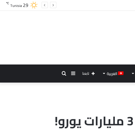
29
℃
Tunisia
إضافة
بحث
العربية
تابعنا
عمود
عن
جانبي