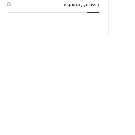
تابعنا على فيسبوك
أحداث
منذ 1 أسبوع
ي تدهور الحالة الصحية لبعض
المساجين