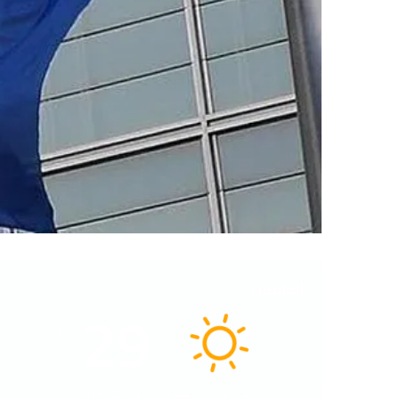
الطقس
29
℃
41º - 29º