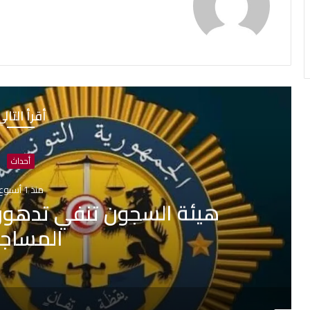
أقرأ التال
أحداث
منذ 1 أسبوع
بلدية تونس: لا صحة لبيع قبور
جارية حول التجاوزات 