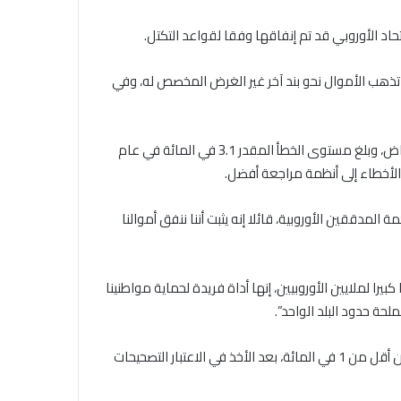
حاد الأوروبي قد تم إنفاقها وفقا لقواعد التكتل.
تذهب الأموال نحو بند آخر غير الغرض المخصص له، وفي
وأشار المراجعون إلى أن نسبة تمويل أخطاء الصرف آخذة في الانخفاض، وبلغ مستوى الخطأ المقدر 3.1 في المائة في عام
المدققين الأوروبية، قائلا إنه يثبت أننا ننفق أموالنا
كبيرا لملايين الأوروبيين، إنها أداة فريدة لحماية مواطنينا
لحة حدود البلد الواحد”.
وقالت المحكمة في بيان إنها تقدر أن مستوى الخطأ النهائي سيكون أقل من 1 في المائة، بعد الأخذ في الاعتبار التصحيحات