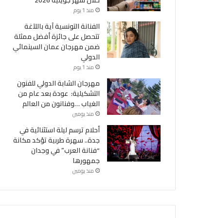
منذ 1 يوم
الفنانة التونسية آية باللآغة
تتحصل على جائزة أفضل ممثلة
ضمن مهرجان عمان السينمائي
الدولي
منذ 1 يوم
مهرجان الشابة الدولي للفنون
التشكيلية: عودة بعد عام من
الغياب …وفنانون من العالم
منذ يومين
أحلام ترسم ليلة استثنائية في
جدة.. سهرة طربية تؤكد مكانة
“فنانة العرب” في وجدان
جمهورها
منذ يومين