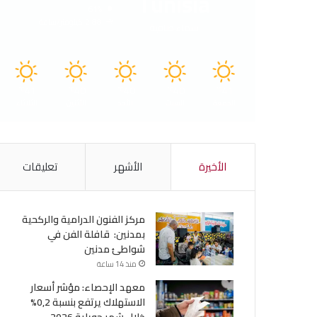
Tunisia
61%
2.88 كيلومتر/ساعة
سماء صافية
41
40
40
40
41
℃
℃
℃
℃
℃
الجمعة
السبت
الأحد
الأثنين
الثلاثاء
الأخيرة
الأشهر
تعليقات
مركز الفنون الدرامية والركحية
بمدنين: قافلة الفن في
شواطئ مدنين
منذ 14 ساعة
معهد الإحصاء: مؤشر أسعار
الاستهلاك يرتفع بنسبة 0,2%
خلال شهر جويلية 2026