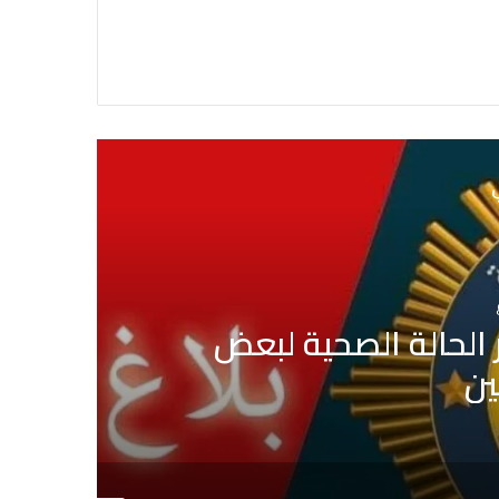
ي
 بمقبرة الجلاز والابحاث
وشبهات التدليس
س