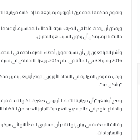
وتقوم محكمة المدققين الأوروبية بمراجعة ما إذا كانت ميزانية الات
ويمكن أن يحدث غلط في الصرف نتيجة للأخطاء المحاسبية، أو عندما 
حالات نادرة، يمكن أن يكون السبب هو الاحتيال.
2016 ونحو 3.8 في المائة في عام 2015، ويعزا الانخفاض في نسبة الأخطاء إلى أنظمة مراجعة أفضل.
ورحب مفوض الميزانية في الاتحاد الأوروبي جونتر أوتينغر بتقرير محكمة 
“بشكل جيد”.
وصرح أوتينغر: “بأن ميزانية الاتحاد الأوروبي صغيرة.. لكنها تحدث فرقا 
والدفاع عنهم في عالم سريع التغير حيث تتجاوز العديد من القضايا الم
والاستردادات.