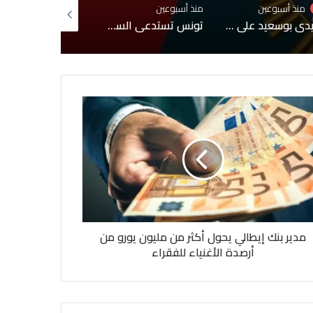
 أسبوعين
منذ 3 أسابيع
منذ 3 أسابيع
تونس تستدعي السفيرة الفرنسية لإبلاغها احتجاجًا شديد اللهجة إثر حوار إعلامي مع مطلوب للعدالة
درجات الحرارة تصل 49درجة خلال الأيام القادمة
هيئة السجون و
مدير بنك إيطالي يحول أكثر من مليون يورو من
أرصدة الأغنياء للفقراء