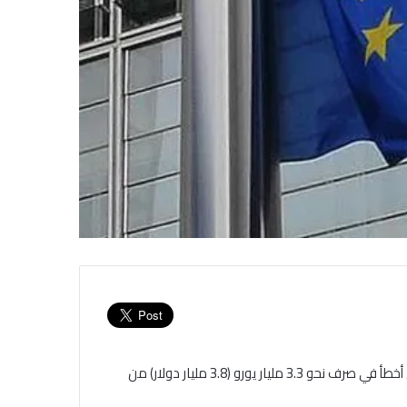
أعلنت محكمة المدققين الأوروبية يوم الخميس، أن الاتحاد الأوروبي أخطأ في صرف نحو 3.3 مليار يورو (3.8 مليار دولار) من