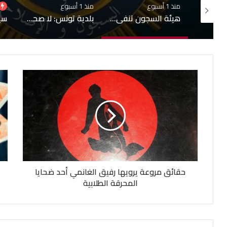
منذ 1 أسبوع
منذ أسبوعين
منذ
هيئة السجون تنفي تدهور الحالة الصحية لبعض المساجين
بلدية تونس: لا صحة لبيع قبور بمقبرة الجلاز والابحاث جارية حول التجاوزات وشبهات التدليس
سيدي بوسعيد على قائمة التراث العالمي لليونسكو
حقائق مروعة يرويها رفيق الغانمي أحد ضحايا
المحرقة الطلابية