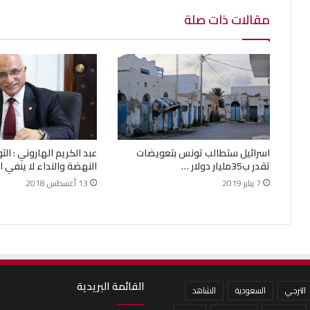
مقالات ذات صلة
اسرائيل ستطالب تونس بتعويضات
عبد الكريم الهاروني : الت
تقدر ب35مليار دولار …
النهضة والنداء لا ينفي ا
7 يناير 2019
13 أغسطس 2018
القائمة البريدية
الترجي
السعودية
الشاهد