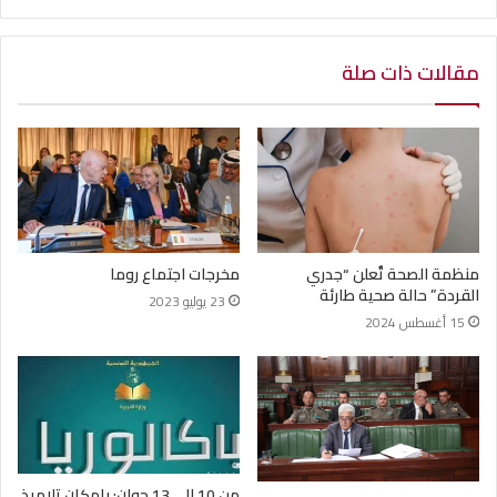
مقالات ذات صلة
منظمة الصحة تٌعلن “جدري
مخرجات اجتماع روما
القردة” حالة صحية طارئة
23 يوليو 2023
15 أغسطس 2024
من 10 إلى 13 جوان: بإمكان تلاميذ