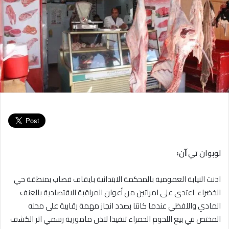
لوبوان تي
ﺁ
ن
꞉
اذنت النيابة العمومية بالمحكمة الابتدائية بايقاف قصاب بمنطقة حي
الخضراء اعتدى على امراتين من أعوان المراقبة الاقتصادية بالعنف
المادي واللفظي عندما كانتا بصدد انجاز مهمة رقابية على محله
المختص في بيع اللحوم الحمراء تنفيذا لاذن مامورية رسمي اثر الكشف