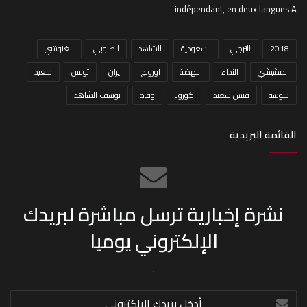
indépendant, en deux langues A
2018
الترجي
السعودية
الشاهد
الطبوبي
الغنوشي
المشيشي
النداء
النهضة
اورونج
ايران
تونس
سعيد
سوسة
قيس سعيد
كورونا
وفاة
يوسف الشاهد
القائمة البريدية
نشرة إخبارية ترسل مباشرة لبريدك
الإلكتروني يوميا
.
أدخل