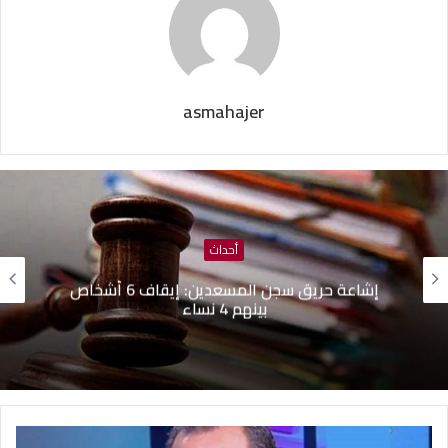
asmahajer
أحداث
هيئة السجون تنفي تدهور الحالة الصحية لبعض
المساجين