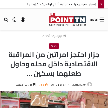
إسبانيا تفرض إجراءات مراقبة أمام الوافدين من إيطاليا!
تسجيل
الوضع
بح
القائمة
الدخول
المظلم
عن
الرئيسية
/
أحداث
أحداث
جزار احتجز امراتين من المراقبة
الاقتصادية داخل محله وحاول
طعنهما بسكين …
asmahajer
27 يناير 2019
752
أقل من دقيقة