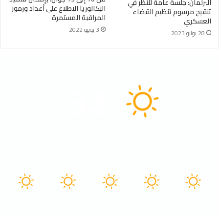
البرلمان: جلسة عامة للنظر في
البكالوريا الاطلاع على أعداد ورموز
تنقيح مرسوم تنظيم القضاء
المراقبة المستمرة
العسكري
3 يونيو 2022
28 يوليو 2023
الطقس
32
℃
Tunisia
40º - 32º
42%
2.9 كيلومتر/ساعة
سماء صافية
41
40
40
40
40
℃
℃
℃
℃
℃
السبت
الأحد
الأثنين
الثلاثاء
الأربعاء