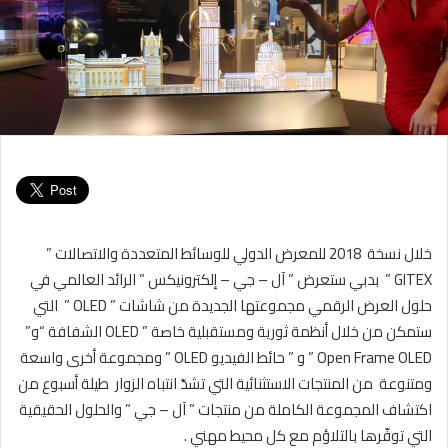
خلال نسخة 2018 للمعرض الدولي للوسائط المتعددة والاتصالات ”
GITEX ” بدبي ستعرض ” آل – جي – إلكترونيكس ” الرائد العالمي في
حلول العرض الرقمي مجموعتها الجديدة من شاشات ” OLED ” التي
ستمكن من خلال أنظمة ثورية ومستقبلية خاصة ” OLED الشفافة “و”
Open Frame OLED ” و ” حائط الفيديو OLED ” ومجموعة أخرى واسعة
ومتنوعة من المنتجات الاستثنائية التي تشدّ انتباه الزوار طيلة أسبوع من
اكتشاف المجموعة الكاملة من منتجات ” آل – جي ” والحلول الحقيقية
التي توفّرها بالتلاؤم مع كل محيط مهني .