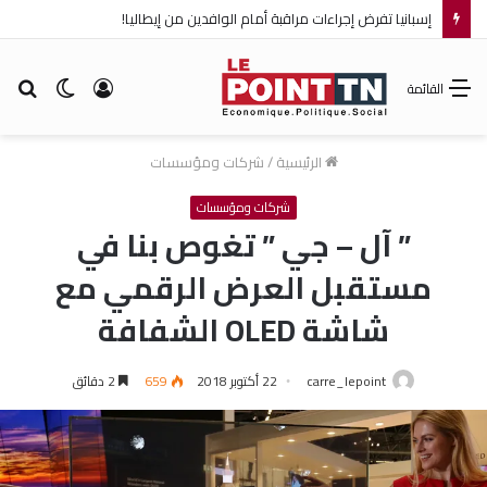
إسبانيا تفرض إجراءات مراقبة أمام الوافدين من إيطاليا!
تسجيل
الوضع
بح
القائمة
الدخول
المظلم
عن
الرئيسية
/
شركات ومؤسسات
شركات ومؤسسات
” آل – جي ” تغوص بنا في
مستقبل العرض الرقمي مع
شاشة OLED الشفافة
carre_lepoint
22 أكتوبر 2018
659
2 دقائق