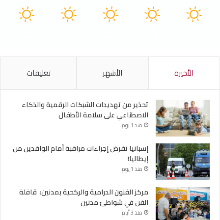
41
41
40
40
40
℃
℃
℃
℃
℃
الأحد
الأثنين
الثلاثاء
الأربعاء
الخميس
الأخيرة
الأشهر
تعليقات
تحذير من تهديدات الشبكات الرقمية والذكاء
الاصطناعي على سلامة الأطفال
منذ 1 يوم
إسبانيا تفرض إجراءات مراقبة أمام الوافدين من
إيطاليا!
منذ 1 يوم
مركز الفنون الدرامية والركحية بمدنين: قافلة
الفن في شواطئ مدنين
منذ 3 أيام