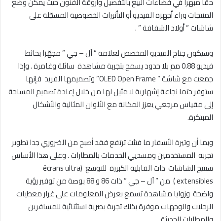
حقّا مبهرا في فضاءات البيع بالتفصيل وأروقة الفنون حيث يمكن وضع
المنتجات وراء أجهزة الفيديو أو التأثيرات الخصوصية المسجّلة على
شاشات ” أولاد الشفافة ” .
وسيكون جناح الفيديو المخصص لعلامة ” آل – جي ” مجهّزا بحائط
فيديو 0.88 مم بلا حدود يسمح بتجربة مشاهدة سائلة وغامرة . وإذا
جمعت مع شاشة ” OLED Open Frame” وتصميمها الفريد فإنها
ستوفر حتما نجاعة إشهارية لا مثيل لها من خلال إعادة تصميم المساحة
إلى مقياس مرجعي يعزز المكانة مع الألوان المثالية والأشكال
المبتكرة.
وبما أن وتيرة الأسفار ما فتئت ترتفع فقد أصبح من الضروري جدا تطوير
تجربة المستخدمين ومسديي الخدمات بالمطارات . وعلى هذا الأساس
ستتيح الشاشات ذات القابلية الكبيرة للتوسع (écrans ultra
extensibles ) من ” آل – جي ” ذات 86 و 88 بوصة من توفير رؤية
واضحة وزوايا مشاهدة تسمع بعرض المعلومات على غرار معطيات
الرحلات والوجهات موفرة بذلك تجربة بصرية استثنائية للمسافرين
وللمطارات الحديثة .