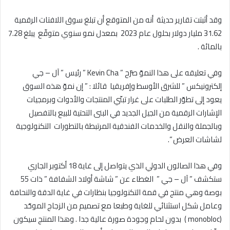
وقد أثبتت تقارير حديثة أنه من المتوقع أن تبلغ سوق اللافتات الرقمية
31.62 مليار دولار بحلول عام 2023 بمعدل نمو سنوي متوقّع يبلغ 7.28
بالمائة .
وفي تعليقه على هذا النموّ صرّح ” Kevin Cha ” رئيس ” آل – جي
إلكترونيكس ” للشرق الأوسط وإفريقيا قائلا : ” إن نموّ هذه السوق
يعود إلى تطوّر الطلبات على غرار تبنّي المنتجات والأدوات وبرمجيات
الإشارات الرقمية من الجيل الجديد في البنى التحتية للبيع بالتفصيل
وبالجملة والنقل والخدمات الفندقية المرتبطة بالتطورات التكنولوجية
لشاشات العرض “.
وفي هذا الصالون الدولي الذي يتواصل إلى غاية 18 أكتوبر الجاري
ستكشف ” آل – جي ” الغطاء عن ” شاشة أولاد الشفافة ” ذات 55
بوصة وهي منتج في قمة التكنولوجيا بنظارات في غاية الدقة والنحافة
وعامل شكل استثنائي للغاية وطبعا مع تصميم من الزجاج الموحّد
(monobloc ) بدون لحام وجودة صورة عالية جدا . وهذا المنتج سيكون