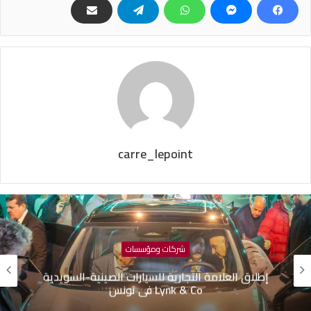
carre_lepoint
شركات ومؤسسات
إطلاق العلامة التجارية للسيارات الصينية-السويدية
Lynk & Co في تونس