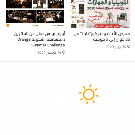
معرض الأثاث والديكور”دارنا” من
أورنج تونس تعلن عن الفائزين
25 جوان إلى 5 جويلية
بالمسابقة السنوية Orange
Summer Challenge
30 يونيو 2020
14 نوفمبر 2024
الطقس
29
℃
Tunisia
40º - 29º
55%
2.58 كيلومتر/ساعة
سماء صافية