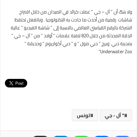
ولا شكّ أن ” آل – جي ” عملت كرائد في الميدان من خلال اقتراح
شاشات رقمية من أحدث ما جادت به التكنولوجيا . وبالفعل تحتفظ
الشركة بالرقم القياسي العالمي بالنسبة إلى ” شاشة الفيديو ” عالية
الدقة المحدثة من خلال 820 لافتة علامات ” أولاد ” من ” آل – جي ”
بمدينة دبي وبرج ” دبي مول ” و ” دبي أكواريوم ” وحديقة ”
Underwater Zoo”
" آل - جي
تونس