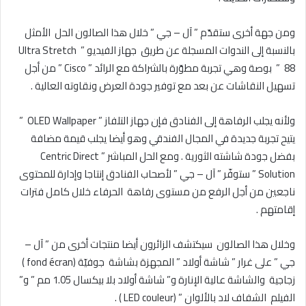
ومن جهة أخرى ستقدّم ” آل – جي ” خلال هذا الصالون الحل الأمثل
بالنسبة إلى الندوات المسجلة عن طريق جهاز الفيديو ” Ultra Stretch
” 88 بوصة وهي تجربة مطوّرة بالشراكة مع الرائد ” Cisco ” من أجل
تسهيل النقاشات عن بعد مع توفير جودة العرض ونقاوته العالية .
ولأنه يجلب الرفاهة إلى الفنادق فإن جهاز التلفاز ” OLED Wallpaper ”
يتيح تجربة جديدة في المجال الفندقي وهو أيضا يجلب قيمة مضافة
بفضل جودة شاشته الثورية . ومع الحل المباشر ” Centric Direct
Solution ” ستوفّر ” آل – جي ” لأصحاب الفنادق إنتاجا وإدارة للمحتوى
ناجعين من أجل الرفع من مستوى رفاهة الحرفاء خلال كامل فترات
إقامتهم .
وخلال هذا الصالون سيكتشف الزائرون أيضا منتجات أخرى من ” آل –
جي ” على غرار ” شاشة أولاد ” المجهزة بشاشة جوفيّة (fond écran )
زجاجية والشاشة عالية الإنارة و” شاشة أولاد بلا بيكسال 1.05 مم ” و”
الفيلم الشفاف لاد بالألوان ” (LED couleur ) .