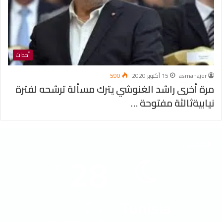
أحداث
asmahajer
15 أكتوبر 2020
590
مرة أخرى راشد الغنوشي يترك مسألة ترشحه لفترة
نيابيةثالثة مفتوحة …
الطقس
28
℃
Tunisia
40º - 28º
66%
3.38 كيلومتر/ساعة