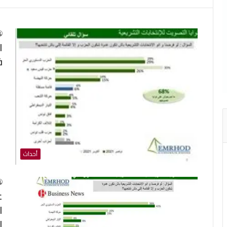
ا
ف
أحداث
ع
ا
ا