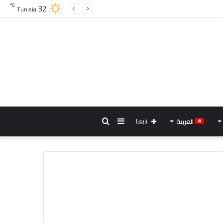
32
℃
Tunisia
إضافة
بحث
العربية
تابعنا
عمود
عن
جانبي