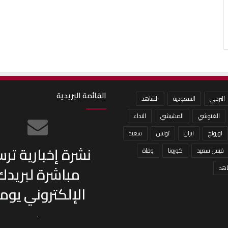
القائمة البريدية
الترجي
السعودية
الشاهد
الغنوشي
المشيشي
النداء
اورونج
ايران
تونس
سعيد
نشرة إخبارية تر
قيس سعيد
كورونا
وفاة
مباشرة لبريدك
هد
الإلكتروني يومي
.