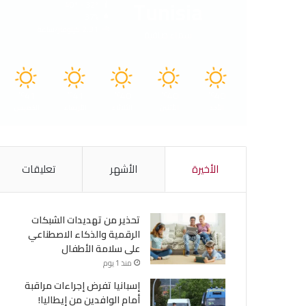
Tunisia
40º - 32º
37%
2.31 كيلومتر/ساعة
سماء صافية
41
41
40
40
40
℃
℃
℃
℃
℃
الأحد
الأثنين
الثلاثاء
الأربعاء
الخميس
الأخيرة
الأشهر
تعليقات
تحذير من تهديدات الشبكات
الرقمية والذكاء الاصطناعي
على سلامة الأطفال
منذ 1 يوم
إسبانيا تفرض إجراءات مراقبة
أمام الوافدين من إيطاليا!