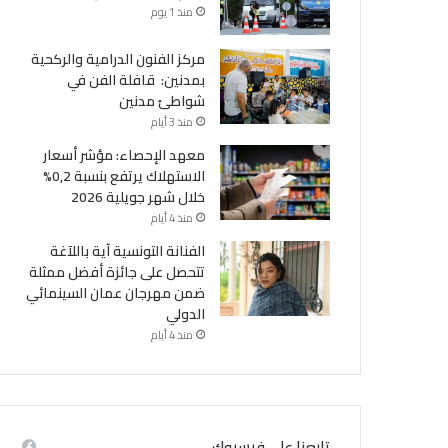
منذ 1 يوم
مركز الفنون الدرامية والركحية
بمدنين: قافلة الفن في
شواطئ مدنين
منذ 3 أيام
معهد الإحصاء: مؤشر أسعار
الاستهلاك يرتفع بنسبة 0,2%
خلال شهر جويلية 2026
منذ 4 أيام
الفنانة التونسية آية باللآغة
تتحصل على جائزة أفضل ممثلة
ضمن مهرجان عمان السينمائي
الدولي
منذ 4 أيام
تابعنا على فيسبوك