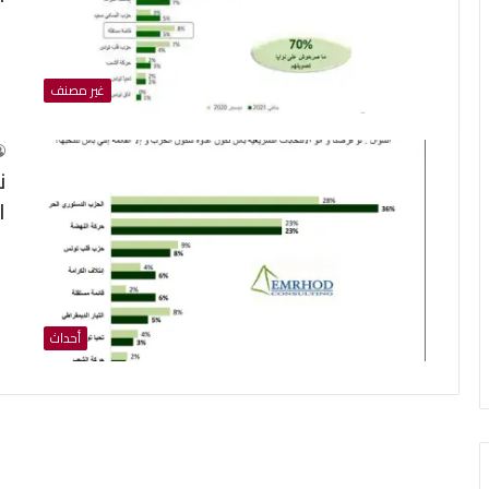
غير مصنف
ن
ا
أحداث