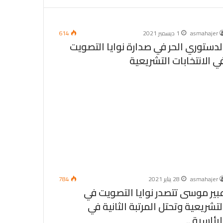
asmahajer
1 ديسمبر 2021
614
لدستوري الحر في صدارة نوايا التصويت
ي الانتخابات التشريعية
asmahajer
28 يناير 2021
784
بير موسى تتصدر نوايا التصويت في
لتشريعية وتحتل المرتبة الثانية في
لرئاسية ..