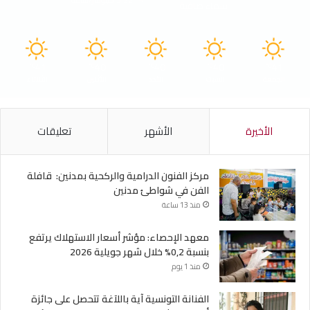
سماء صافية
41
40
40
40
41
℃
℃
℃
℃
℃
الجمعة
السبت
الأحد
الأثنين
الثلاثاء
الأخيرة
الأشهر
تعليقات
مركز الفنون الدرامية والركحية بمدنين: قافلة
الفن في شواطئ مدنين
منذ 13 ساعة
معهد الإحصاء: مؤشر أسعار الاستهلاك يرتفع
بنسبة 0,2% خلال شهر جويلية 2026
منذ 1 يوم
الفنانة التونسية آية باللآغة تتحصل على جائزة