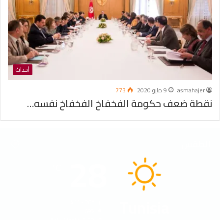
أحداث
asmahajer
9 مايو 2020
773
نقطة ضعف حكومة الفخفاخ الفخفاخ نفسه…
الطقس
28
℃
Tunisia
41º - 28º
69%
3.22 كيلومتر/ساعة