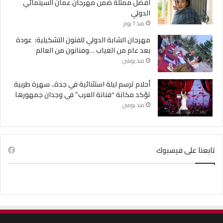
أفضل ممثلة ضمن مهرجان عمان السينمائي
الدولي
منذ 1 يوم
مهرجان الشابة الدولي للفنون التشكيلية: عودة
بعد عام من الغياب …وفنانون من العالم
منذ يومين
أحلام ترسم ليلة استثنائية في جدة.. سهرة طربية
تؤكد مكانة “فنانة العرب” في وجدان جمهورها
منذ يومين
تابعنا على فيسبوك