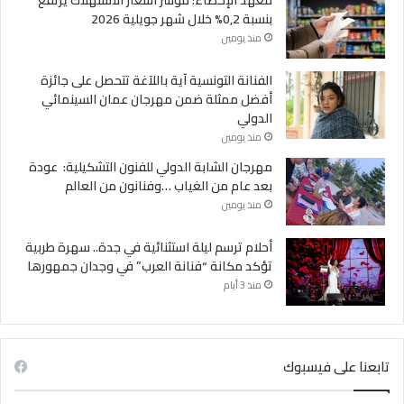
بنسبة 0,2% خلال شهر جويلية 2026
منذ يومين
الفنانة التونسية آية باللآغة تتحصل على جائزة
أفضل ممثلة ضمن مهرجان عمان السينمائي
الدولي
منذ يومين
مهرجان الشابة الدولي للفنون التشكيلية: عودة
بعد عام من الغياب …وفنانون من العالم
منذ يومين
أحلام ترسم ليلة استثنائية في جدة.. سهرة طربية
تؤكد مكانة “فنانة العرب” في وجدان جمهورها
منذ 3 أيام
تابعنا على فيسبوك