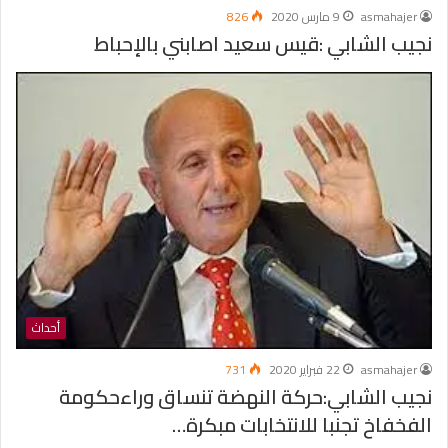
asmahajer
9 مارس 2020
826
نجيب الشابي :قيس سعيد اصابني بالإحباط
أحداث
asmahajer
22 فبراير 2020
731
نجيب الشابي:حركة النهضة تنساق وراءحكومة
الفخفاخ تجنبا للانتخابات مبكرة…