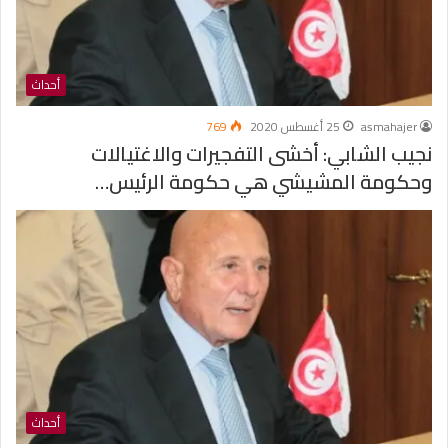
أحداث
asmahajer
25 أغسطس 2020
769
نجيب الشابي: أخشى التفجيرات والاغتيالات
وحكومة المشيشي هي حكومة الرئيس…
أحداث