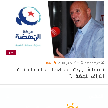
أحداث
sofien rejeb
21 أغسطس 2018
1٬045
نجيب الشابي : “قاعة العمليات بالداخلية تحت
اشراف النهضة …”
الطقس
℃