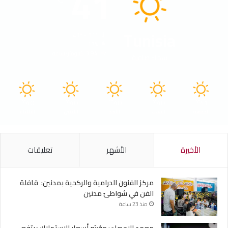
41
Tunisia
41º - 31º
17%
3.94 كيلومتر/ساعة
سماء صافية
40
40
40
40
41
℃
℃
℃
℃
℃
الجمعة
السبت
الأحد
الأثنين
الثلاثاء
الأخيرة
الأشهر
تعليقات
مركز الفنون الدرامية والركحية بمدنين: قافلة
الفن في شواطئ مدنين
منذ 23 ساعة
معهد الإحصاء: مؤشر أسعار الاستهلاك يرتفع