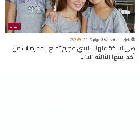
أحداث
sofien rejeb
8 فبراير 2019
787
هي نسخة عنها: نانسي عجرم تمنع الممرضات من
أخذ ابنتها الثالثة “ليا”..
الطقس
29
℃
Tunisia
41º - 27º
60%
5.58 كيلومتر/ساعة
سماء صافية