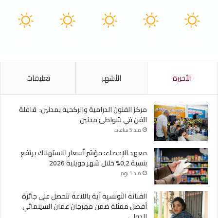
41
41
40
40
41
℃
℃
℃
℃
℃
الجمعة
السبت
الأحد
الأثنين
الثلاثاء
الأخيرة
الأشهر
تعليقات
مركز الفنون الدرامية والركحية بمدنين: قافلة
الفن في شواطئ مدنين
منذ 5 ساعات
معهد الإحصاء: مؤشر أسعار الاستهلاك يرتفع
بنسبة 0,2% خلال شهر جويلية 2026
منذ 1 يوم
الفنانة التونسية آية باللآغة تتحصل على جائزة
أفضل ممثلة ضمن مهرجان عمان السينمائي
الدولي