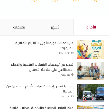
40
41
41
40
40
℃
℃
℃
℃
℃
الأثنين
الثلاثاء
الأربعاء
الخميس
الجمعة
الأخيرة
الأشهر
تعليقات
غار الدماء:الدورة الأولى لـ”الآيام الثقافية
الصيفية”
منذ 7 ساعات
تحذير من تهديدات الشبكات الرقمية والذكاء
الاصطناعي على سلامة الأطفال
منذ يومين
إسبانيا تفرض إجراءات مراقبة أمام الوافدين من
إيطاليا!
منذ يومين
مركز الفنون الدرامية والركحية بمدنين: قافلة