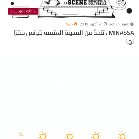
شركات ومؤسسات
sofien rejeb
24 أكتوبر 2019
546
MINASSA ، تتخذّ من المدينة العتيقة بتونس مقرّا
لها
الطقس
28
℃
Tunisia
40º - 28º
53%
3.2 كيلومتر/ساعة
سماء صافية