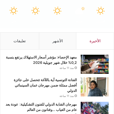
41
40
40
41
40
℃
℃
℃
℃
℃
الخميس
الجمعة
السبت
الأحد
الأثنين
الأخيرة
الأشهر
تعليقات
معهد الإحصاء: مؤشر أسعار الاستهلاك يرتفع بنسبة
0,2% خلال شهر جويلية 2026
منذ 11 ساعة
الفنانة التونسية آية باللآغة تتحصل على جائزة
أفضل ممثلة ضمن مهرجان عمان السينمائي
الدولي
منذ 11 ساعة
مهرجان الشابة الدولي للفنون التشكيلية: عودة بعد
عام من الغياب …وفنانون من العالم