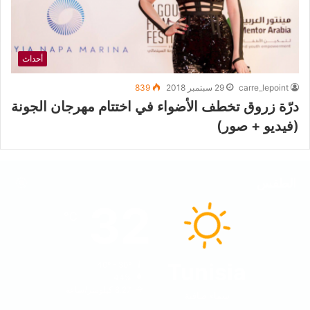
أحداث
carre_lepoint
29 سبتمبر 2018
839
درّة زروق تخطف الأضواء في اختتام مهرجان الجونة
(فيديو + صور)
الطقس
32
℃
Tunisia
40º - 30º
44%
8.27 كيلومتر/ساعة
سماء صافية