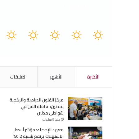
Tunisia
41º - 27º
73%
4.38 كيلومتر/ساعة
سماء صافية
41
40
40
40
41
℃
℃
℃
℃
℃
الجمعة
السبت
الأحد
الأثنين
الثلاثاء
الأخيرة
الأشهر
تعليقات
مركز الفنون الدرامية والركحية
بمدنين: قافلة الفن في
شواطئ مدنين
منذ 9 ساعات
معهد الإحصاء: مؤشر أسعار
الاستهلاك يرتفع بنسبة 0,2%