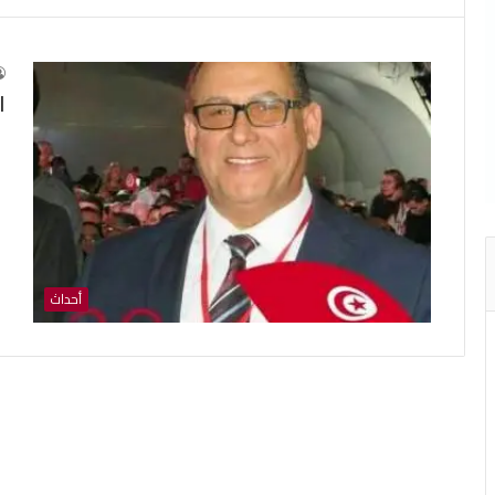
ا
أحداث