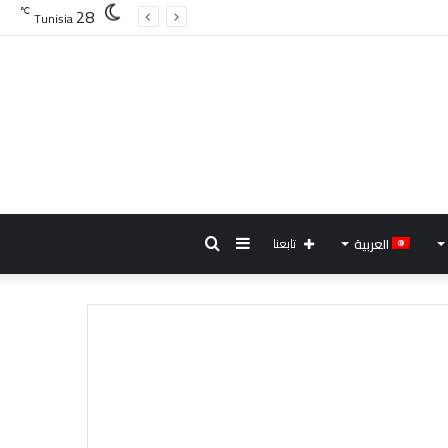
28
℃
Tunisia
إضافة
بحث
العربية
تابعنا
عمود
عن
جانبي