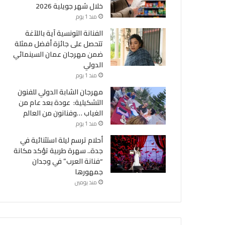
خلال شهر جويلية 2026
منذ 1 يوم
الفنانة التونسية آية باللآغة
تتحصل على جائزة أفضل ممثلة
ضمن مهرجان عمان السينمائي
الدولي
منذ 1 يوم
مهرجان الشابة الدولي للفنون
التشكيلية: عودة بعد عام من
الغياب …وفنانون من العالم
منذ 1 يوم
أحلام ترسم ليلة استثنائية في
جدة.. سهرة طربية تؤكد مكانة
“فنانة العرب” في وجدان
جمهورها
منذ يومين