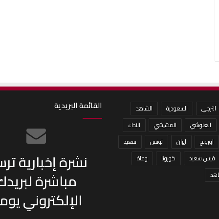
القائمة البريدية
الترجي
السعودية
الشاهد
الغنوشي
المشيشي
النداء
اورونج
ايران
تونس
سعيد
نشرة إخبارية تر
قيس سعيد
كورونا
وفاة
مباشرة لبريدك
هد
الإلكتروني يومي