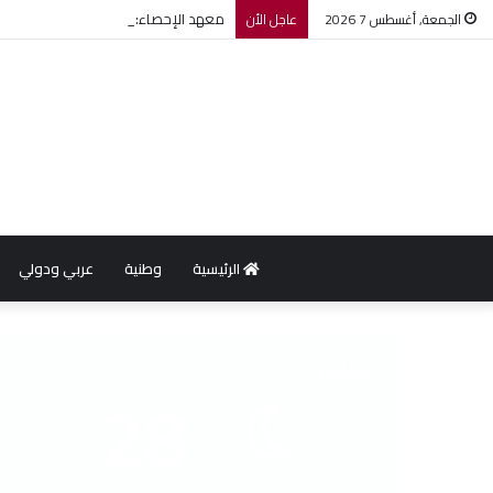
معهد الإحصاء: مؤشر أسعار الاستهلاك يرتفع بنسبة 0,2% خل
الجمعة, أغسطس 7 2026
عاجل الأن
الرئيسية
وطنية
عربي ودولي
الطقس
28
℃