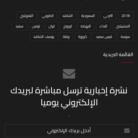
2018
الترجي
السعودية
الشاهد
الطبوبي
الغنوشي
المشيشي
النداء
النهضة
اورونج
ايران
تونس
سعيد
سوسة
قيس سعيد
كورونا
وفاة
يوسف الشاهد
القائمة البريدية
نشرة إخبارية ترسل مباشرة لبريدك
الإلكتروني يوميا
.
أدخل
بريدك