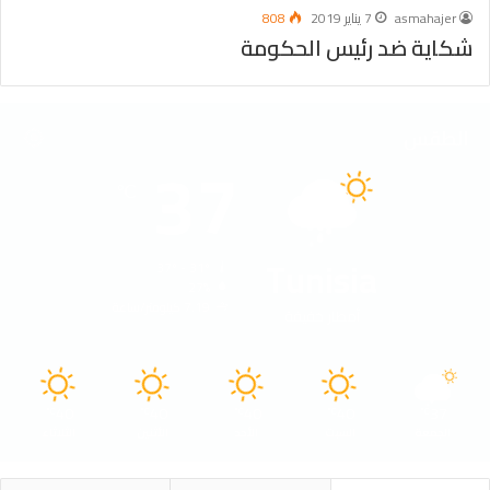
asmahajer
7 يناير 2019
808
شكاية ضد رئيس الحكومة
الطقس
37
℃
Tunisia
37º - 31º
27%
7.19 كيلومتر/ساعة
أمطار خفيفة
40
40
40
40
37
℃
℃
℃
℃
℃
الجمعة
السبت
الأحد
الأثنين
الثلاثاء