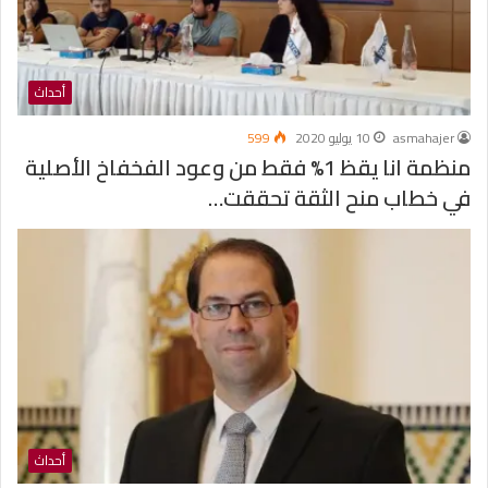
أحداث
asmahajer
10 يوليو 2020
599
منظمة انا يقظ 1% فقط من وعود الفخفاخ الأصلية
في خطاب منح الثقة تحققت…
أحداث