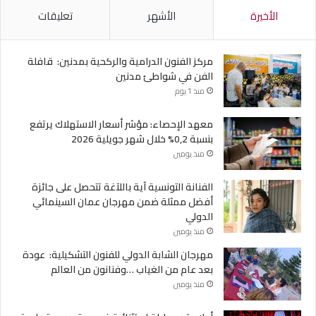
الأخيرة
الأشهر
تعليقات
مركز الفنون الدرامية والركحية بمدنين: قافلة
الفن في شواطئ مدنين
منذ 1 يوم
معهد الإحصاء: مؤشر أسعار الاستهلاك يرتفع
بنسبة 0,2% خلال شهر جويلية 2026
منذ يومين
الفنانة التونسية آية باللآغة تتحصل على جائزة
أفضل ممثلة ضمن مهرجان عمان السينمائي
الدولي
منذ يومين
مهرجان الشابة الدولي للفنون التشكيلية: عودة
بعد عام من الغياب …وفنانون من العالم
منذ يومين