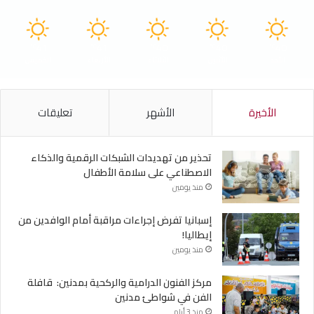
41
41
40
40
40
℃
℃
℃
℃
℃
الأحد
الأثنين
الثلاثاء
الأربعاء
الخميس
الأخيرة
الأشهر
تعليقات
تحذير من تهديدات الشبكات الرقمية والذكاء
الاصطناعي على سلامة الأطفال
منذ يومين
إسبانيا تفرض إجراءات مراقبة أمام الوافدين من
إيطاليا!
منذ يومين
مركز الفنون الدرامية والركحية بمدنين: قافلة
الفن في شواطئ مدنين
منذ 3 أيام