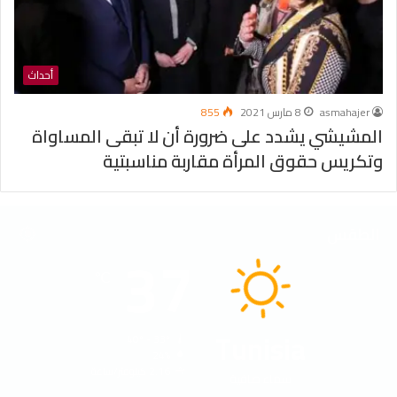
أحداث
asmahajer
8 مارس 2021
855
المشيشي يشدد على ضرورة أن لا تبقى المساواة
وتكريس حقوق المرأة مقاربة مناسبتية
الطقس
37
℃
Tunisia
40º - 33º
24%
2.16 كيلومتر/ساعة
سماء صافية