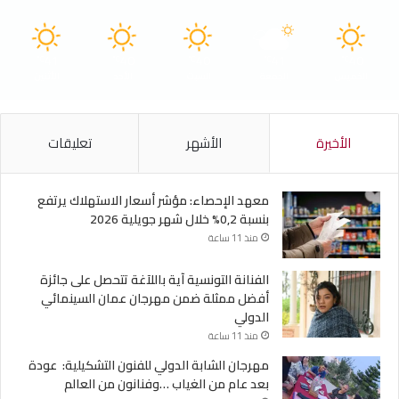
41
40
40
41
40
℃
℃
℃
℃
℃
الخميس
الجمعة
السبت
الأحد
الأثنين
الأخيرة
الأشهر
تعليقات
معهد الإحصاء: مؤشر أسعار الاستهلاك يرتفع
بنسبة 0,2% خلال شهر جويلية 2026
منذ 11 ساعة
الفنانة التونسية آية باللآغة تتحصل على جائزة
أفضل ممثلة ضمن مهرجان عمان السينمائي
الدولي
منذ 11 ساعة
مهرجان الشابة الدولي للفنون التشكيلية: عودة
بعد عام من الغياب …وفنانون من العالم