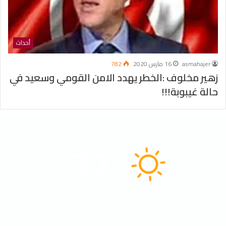
أحداث
asmahajer
16 مارس 2020
782
زهير مخلوف :الخطر يهدد الامن القومي وسعيد في
حالة غيبوبة!!!
الطقس
32
℃
Tunisia
40º - 30º
44%
8.27 كيلومتر/ساعة
سماء صافية