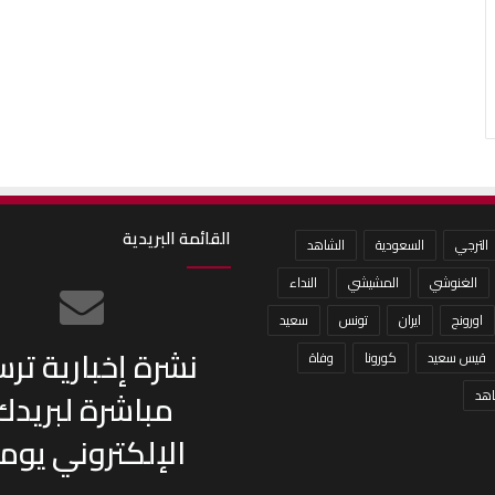
القائمة البريدية
الترجي
السعودية
الشاهد
الغنوشي
المشيشي
النداء
اورونج
ايران
تونس
سعيد
نشرة إخبارية تر
قيس سعيد
كورونا
وفاة
مباشرة لبريدك
هد
الإلكتروني يومي