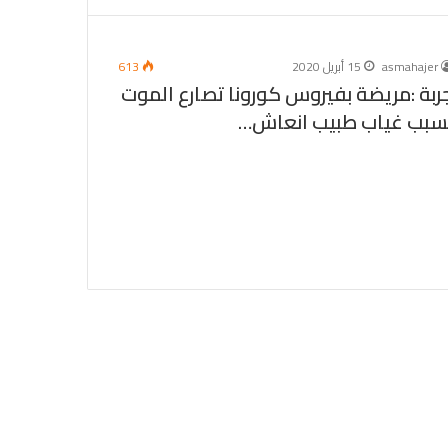
asmahajer
15 أبريل 2020
613
ربة :مريضة بفيروس كورونا تصارع الموت
سبب غياب طبيب انعاش…