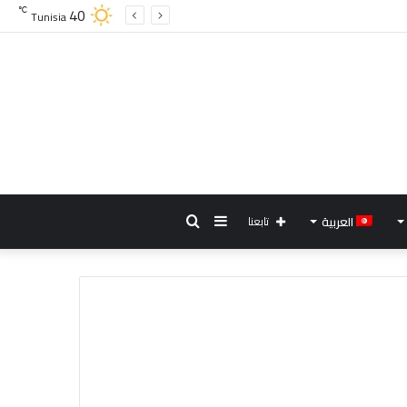
40
℃
Tunisia
إضافة
بحث
العربية
تابعنا
عمود
عن
جانبي