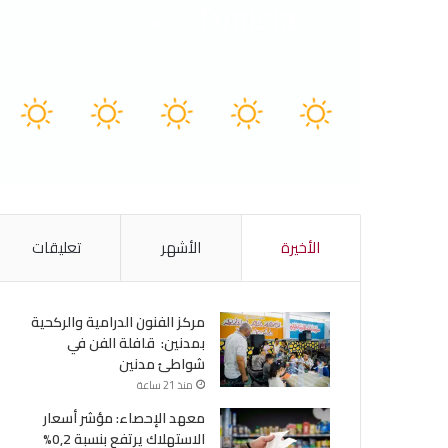
Tunisia
41º - 31º
17%
3.66 كيلومتر/ساعة
سماء صافية
40
40
40
40
41
℃
℃
℃
℃
℃
الجمعة
السبت
الأحد
الأثنين
الثلاثاء
الأخيرة
الأشهر
تعليقات
مركز الفنون الدرامية والركحية
بمدنين: قافلة الفن في
شواطئ مدنين
منذ 21 ساعة
معهد الإحصاء: مؤشر أسعار
الاستهلاك يرتفع بنسبة 0,2%