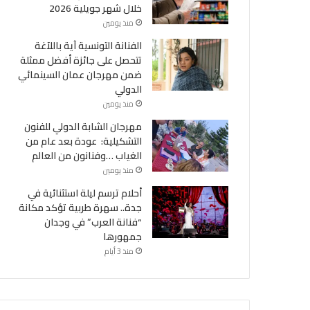
خلال شهر جويلية 2026
منذ يومين
الفنانة التونسية آية باللآغة
تتحصل على جائزة أفضل ممثلة
ضمن مهرجان عمان السينمائي
الدولي
منذ يومين
مهرجان الشابة الدولي للفنون
التشكيلية: عودة بعد عام من
الغياب …وفنانون من العالم
منذ يومين
أحلام ترسم ليلة استثنائية في
جدة.. سهرة طربية تؤكد مكانة
“فنانة العرب” في وجدان
جمهورها
منذ 3 أيام