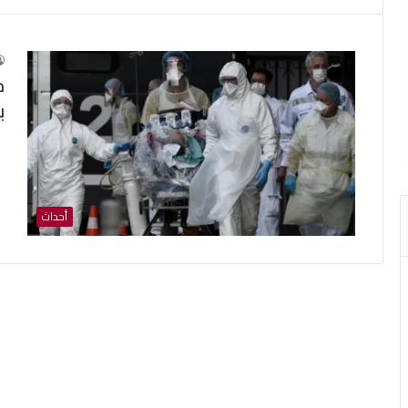
ج
ب
أحداث