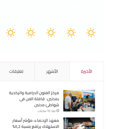
Tunisia
41º - 27º
73%
4.16 كيلومتر/ساعة
سماء صافية
41
40
40
40
41
℃
℃
℃
℃
℃
الجمعة
السبت
الأحد
الأثنين
الثلاثاء
الأخيرة
الأشهر
تعليقات
مركز الفنون الدرامية والركحية
بمدنين: قافلة الفن في
شواطئ مدنين
منذ 10 ساعات
معهد الإحصاء: مؤشر أسعار
الاستهلاك يرتفع بنسبة 0,2%