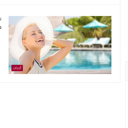
ط
أحداث