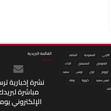
القائمة البريدية
الترجي
السعودية
الشاهد
الغنوشي
المشيشي
النداء
اورونج
ايران
تونس
سعيد
نشرة إخبارية تر
قيس سعيد
كورونا
وفاة
مباشرة لبريدك
هد
الإلكتروني يومي