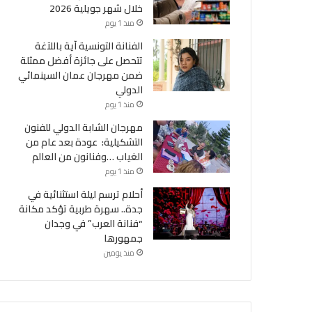
خلال شهر جويلية 2026
منذ 1 يوم
الفنانة التونسية آية باللآغة
تتحصل على جائزة أفضل ممثلة
ضمن مهرجان عمان السينمائي
الدولي
منذ 1 يوم
مهرجان الشابة الدولي للفنون
التشكيلية: عودة بعد عام من
الغياب …وفنانون من العالم
منذ 1 يوم
أحلام ترسم ليلة استثنائية في
جدة.. سهرة طربية تؤكد مكانة
“فنانة العرب” في وجدان
جمهورها
منذ يومين