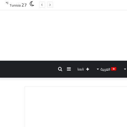
27
℃
Tunisia
إضافة
بحث
العربية
تابعنا
عمود
عن
جانبي