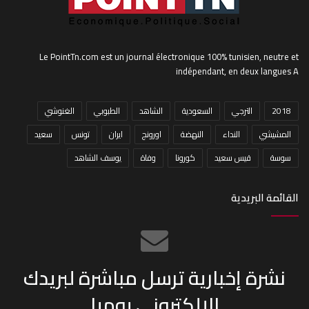
Le PointTn.com est un journal électronique 100% tunisien, neutre et
indépendant, en deux langues A
2018
الترجي
السعودية
الشاهد
الطبوبي
الغنوشي
المشيشي
النداء
النهضة
اورونج
ايران
تونس
سعيد
سوسة
قيس سعيد
كورونا
وفاة
يوسف الشاهد
القائمة البريدية
نشرة إخبارية ترسل مباشرة لبريدك
الإلكتروني يوميا