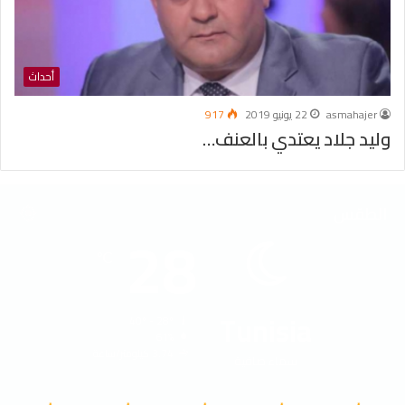
أحداث
asmahajer
22 يونيو 2019
917
وليد جلاد يعتدي بالعنف…
الطقس
28
℃
Tunisia
40º - 28º
61%
3.74 كيلومتر/ساعة
سماء صافية