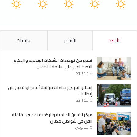
41
41
40
40
40
℃
℃
℃
℃
℃
الأحد
الأثنين
الثلاثاء
الأربعاء
الخميس
الأخيرة
الأشهر
تعليقات
تحذير من تهديدات الشبكات الرقمية والذكاء
الاصطناعي على سلامة الأطفال
منذ 1 يوم
إسبانيا تفرض إجراءات مراقبة أمام الوافدين من
إيطاليا!
منذ 1 يوم
مركز الفنون الدرامية والركحية بمدنين: قافلة
الفن في شواطئ مدنين
منذ يومين