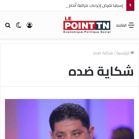
إسبانيا تفرض إجراءات مراقبة أمام الوافدين من إيطاليا!
تسجيل
الوضع
بح
القائمة
الدخول
المظلم
عن
الرئيسية
/
شكاية ضده
شكاية ضده