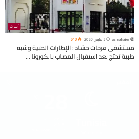
أحداث
asmahajer
3 مارس 2020
643
مستشفى فرحات حشاد : الإطارات الطبية وشبه
طبية تحتج بعد استقبال المصاب بالكورونا …
الطقس
28
℃
Tunisia
40º - 28º
67%
2.74 كيلومتر/ساعة
سماء صافية