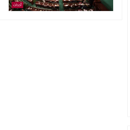
أحداث