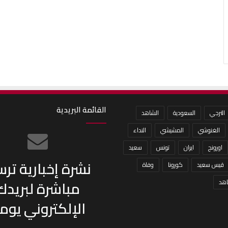
القائمة البريدية
الترجي
السعودية
الشاهد
الغنوشي
المشيشي
النداء
اورونج
ايران
تونس
سعيد
نشرة إخبارية تر
قيس سعيد
كورونا
وفاة
مباشرة لبريدك
هد
الإلكتروني يومي