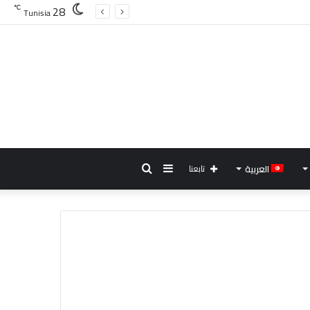
28
℃
Tunisia
إضافة
بحث
العربية
تابعنا
عمود
عن
جانبي