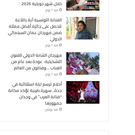
خلال شهر جويلية 2026
منذ 1 يوم
الفنانة التونسية آية باللآغة
تتحصل على جائزة أفضل ممثلة
ضمن مهرجان عمان السينمائي
الدولي
منذ 1 يوم
مهرجان الشابة الدولي للفنون
التشكيلية: عودة بعد عام من
الغياب …وفنانون من العالم
منذ 1 يوم
أحلام ترسم ليلة استثنائية في
جدة.. سهرة طربية تؤكد مكانة
“فنانة العرب” في وجدان
جمهورها
منذ يومين