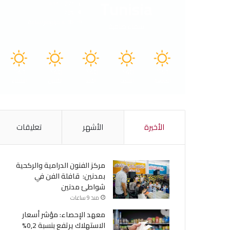
Tunisia
41º - 27º
73%
4.38 كيلومتر/ساعة
سماء صافية
41
40
40
40
41
℃
℃
℃
℃
℃
الجمعة
السبت
الأحد
الأثنين
الثلاثاء
الأخيرة
الأشهر
تعليقات
مركز الفنون الدرامية والركحية
بمدنين: قافلة الفن في
شواطئ مدنين
منذ 9 ساعات
معهد الإحصاء: مؤشر أسعار
الاستهلاك يرتفع بنسبة 0,2%