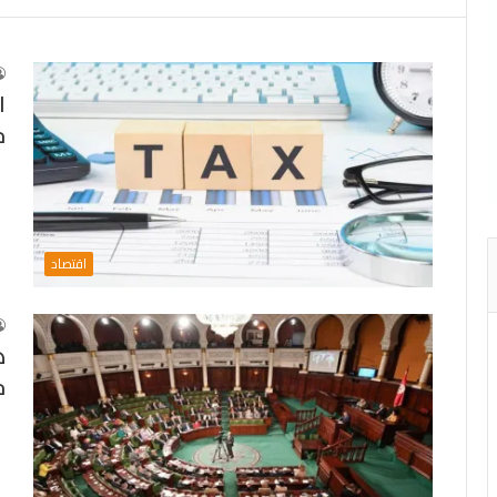
ا
ج
اقتصاد
ه
ج