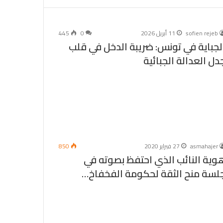
sofien rejeb
11 أبريل 2026
0
445
لجباية في تونس: ضريبة الدخل في قلب
دل العدالة الجبائية
asmahajer
27 فبراير 2020
850
وية النائب الذي احتفظ بصوته في
لسة منح الثقة لحكومة الفخفاخ…