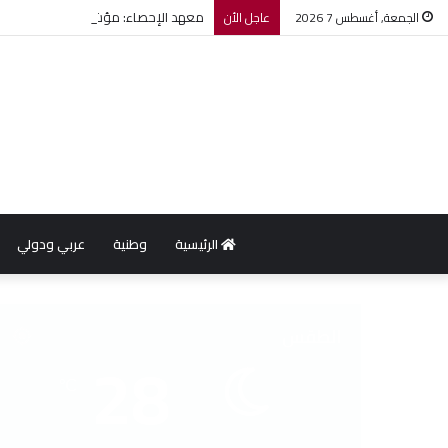
معهد الإحصاء: مؤشر أسعار الاستهلاك يرتفع بنسبة 0,2% خل
الجمعة, أغسطس 7 2026
عاجل الأن
الرئيسية
وطنية
عربي ودولي
الطقس
28
℃